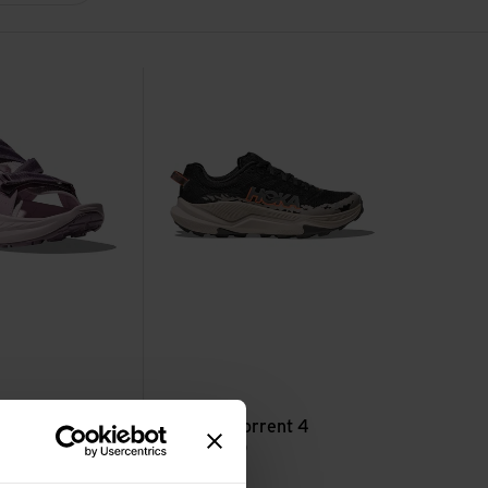
ike TC
Voir W Torrent 4
ini Hike TC
Hoka
W Torrent 4
CHF
159,90