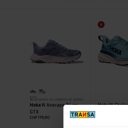
Voir W Anacapa 2 Low GTX
Voir W Challenge
Vente
tranquil blue/lilac cream
druzy/dawn light
Variantes de couleurs en soldes
Hoka
W Anacapa 2 Low
Hoka
W Challe
GTX
GTX
CHF
179,90
CHF
194,90
CH