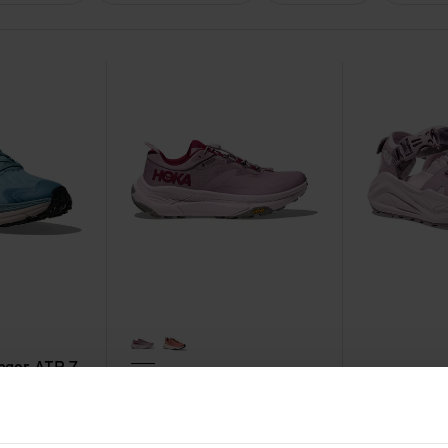
r ATR 7 GTX
Voir W Transport GTX
Voir W Infini H
fragrant lilac/lilac cream
blush/rose cream
nger ATR 7
Variantes de couleurs en soldes
Hoka
W Transport GTX
Hoka
W Inf
F
135,90
CHF
199,90
CHF
144,90