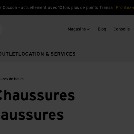
s Cocoon – actuellement avec 10 fois plus de points Transa
Profitez-
Magasins
Blog
Conseils
cherche
OUTLET
LOCATION & SERVICES
res de loisirs
haussures
haussures