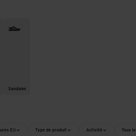
es
Sandales
s
Sandales
sures EU
Type de produit
Activité
Tous le