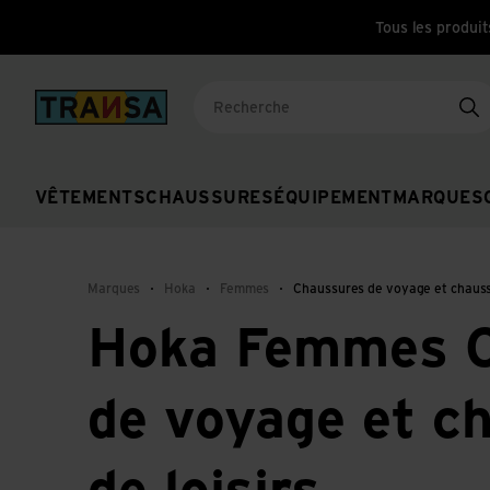
Tous les produit
Back to home
Re
VÊTEMENTS
CHAUSSURES
ÉQUIPEMENT
MARQUES
Marques
Hoka
Femmes
Chaussures de voyage et chaussu
Hoka Femmes C
de voyage et c