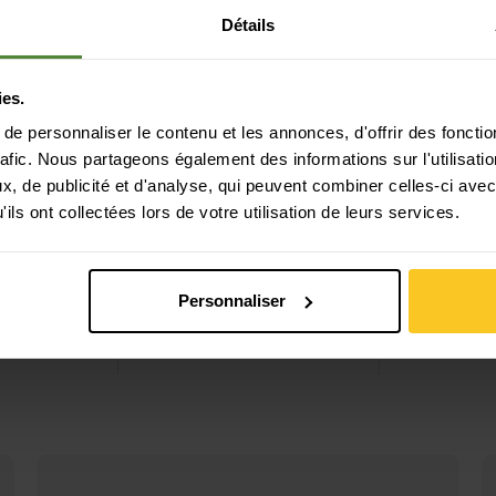
Détails
 7
Voir W Challenger 8 GTX
Voir W Speed
ies.
e personnaliser le contenu et les annonces, d'offrir des fonctio
rafic. Nous partageons également des informations sur l'utilisati
, de publicité et d'analyse, qui peuvent combiner celles-ci avec
ils ont collectées lors de votre utilisation de leurs services.
Personnaliser
goat 7
Hoka
W Challenger 8 GTX
Hoka
W Sp
CHF
189,90
CHF
204,90