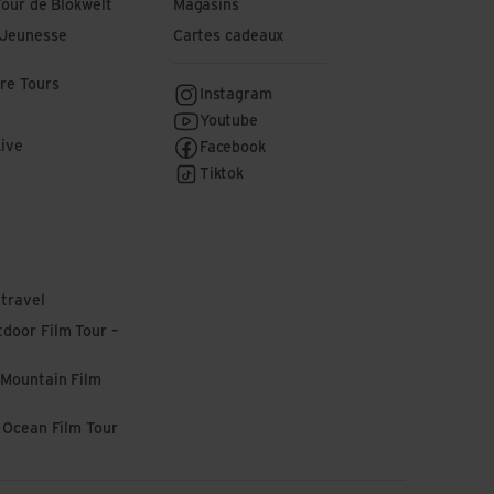
Tour de Blokwelt
Magasins
 Jeunesse
Cartes cadeaux
re Tours
Instagram
r
Youtube
Live
Facebook
Tiktok
 travel
door Film Tour –
 Mountain Film
l Ocean Film Tour