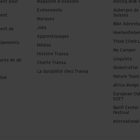
ment pour
Magazine 4-Seasons
Rolling Blok 
Événements
Auberges de
ment
Suisses
Marques
Bike Adventu
Jobs
ment de
Hoehenfiebe
Apprentissages
Think Climb 
uipements
Médias
My Camper
Histoire Transa
Linguista
ures de ski
Charte Transa
Globetrotter
La durabilité chez Transa
Nature Tours
lisé
africa design
European Out
EOFT
Banff Center
Festival
Internationa