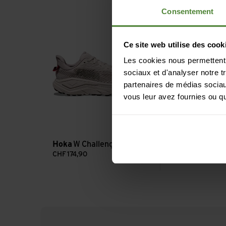
Consentement
Voir W Challenger 8
Voir W Speedgoat
Ce site web utilise des cook
Les cookies nous permettent d
sociaux et d'analyser notre t
partenaires de médias sociaux
vous leur avez fournies ou qu'
Hoka
W Challenger 8
Hoka
W Speed
CHF
174,90
CHF
184,90