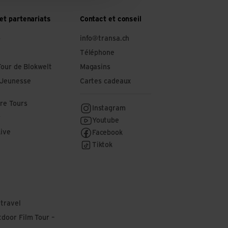
et partenariats
Contact et conseil
o
info@transa.ch
Téléphone
Tour de Blokwelt
Magasins
 Jeunesse
Cartes cadeaux
re Tours
Instagram
r
Youtube
Live
Facebook
Tiktok
 travel
door Film Tour –