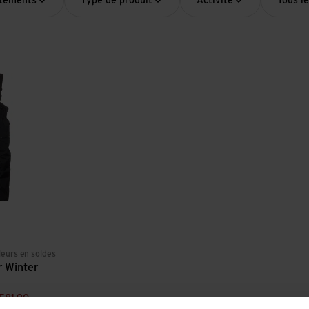
êtements
Type de produit
Activité
Tous le
er Pant
leurs en soldes
 Winter
F
81,90