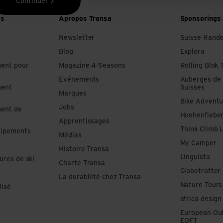
Continuer
es
Apropos Transa
Sponsorings 
Newsletter
Suisse Rand
Blog
Explora
ment pour
Magazine 4-Seasons
Rolling Blok 
Événements
Auberges de
ment
Suisses
Marques
Bike Adventu
Jobs
ment de
Hoehenfiebe
Apprentissages
Think Climb 
uipements
Médias
My Camper
Histoire Transa
Linguista
ures de ski
Charte Transa
Globetrotter
La durabilité chez Transa
Nature Tours
lisé
africa design
European Out
EOFT