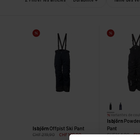
2 Filtrer les articles
Durabilité
Taille des v
Voir Offpist Ski Pant
Voir Powder Wint
Vente
Vente
black
navy
Variantes de cou
Isbjörn
Powder
Isbjörn
Offpist Ski Pant
Pant
CHF
219,90
CHF
109,90
CHF
164,90
CH