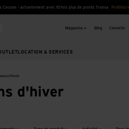
s Cocoon – actuellement avec 10 fois plus de points Transa
Profitez-
Magasins
Blog
Conseils
cherche
OUTLET
LOCATION & SERVICES
lons d'hiver
ns d'hiver