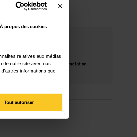
À propos des cookies
nnalités relatives aux médias
on de notre site avec nos
14 jours de droit de rétractation
 d'autres informations que
Tout autoriser