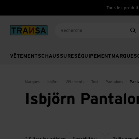
Tous les produit
Back to home
Re
VÊTEMENTS
CHAUSSURES
ÉQUIPEMENT
MARQUES
Marques
Isbjörn
Vêtements
Tout
Pantalons
Panta
Isbjörn Pantalo