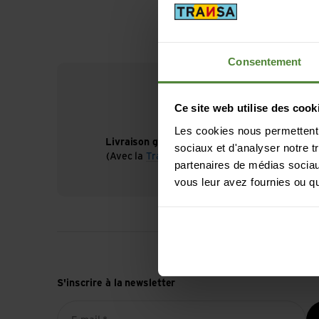
Consentement
Ce site web utilise des cook
Les cookies nous permettent d
Livraison gratuite à partir de CHF 99
sociaux et d'analyser notre t
(Avec la
TransaCard
toujours gratuit)
partenaires de médias sociaux
vous leur avez fournies ou qu'
S'inscrire à la newsletter