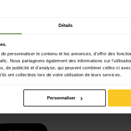
Détails
ies.
e personnaliser le contenu et les annonces, d'offrir des fonctio
Paiement sécurisé avec Twint, Visa et plus
rafic. Nous partageons également des informations sur l'utilisati
encore
, de publicité et d'analyse, qui peuvent combiner celles-ci avec
ils ont collectées lors de votre utilisation de leurs services.
Personnaliser