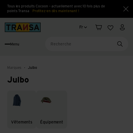
Tous les produits Cocoon – actuellement avec 10 fois plus de
points Transa
Profitez-en dès maintenant !
Fe
Changement de langue
Back to home
Fr
Panier
Liste d'en
Mon 
Menu
Reche
Marques
Julbo
Julbo
Vêtements
Équipement
Vêtements
Équipement