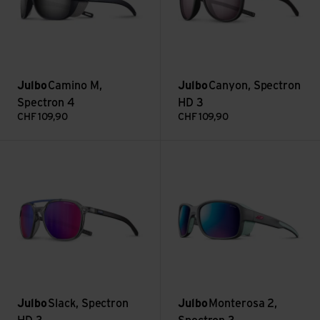
Julbo
Camino M,
Julbo
Canyon, Spectron
Spectron 4
HD 3
CHF
109,90
CHF
109,90
Voir Slack, Spectron HD 3
Voir Monterosa 2, Spectron 3
Julbo
Slack, Spectron
Julbo
Monterosa 2,