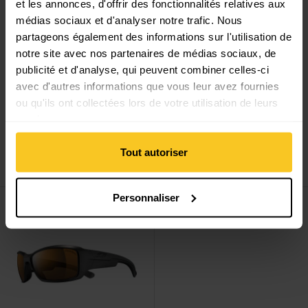
et les annonces, d'offrir des fonctionnalités relatives aux
médias sociaux et d'analyser notre trafic. Nous
partageons également des informations sur l'utilisation de
notre site avec nos partenaires de médias sociaux, de
publicité et d'analyse, qui peuvent combiner celles-ci
avec d'autres informations que vous leur avez fournies
ou qu'ils ont collectées lors de votre utilisation de leurs
services.
Julbo
Faster L,
Julbo
Montebianco 2,
Spectron HD 3
Reactiv 2-4
Tout autoriser
CHF
179,90
CHF
184,90
Voir Whoops, Reactiv Polarized 2-4
Voir Cyclon, Reactiv 1-3 High C
Personnaliser