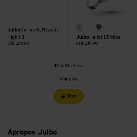
Julbo
Cyrius-X, Reactiv
hellgrau/weiss
schwarz/weiss
dunkelblau/blau
High 1-3
Julbo
Hailot LT Mips
CHF
219,90
CHF
219,90
42 de 95 articles
Voir plus
iltre
Apropos Julbo