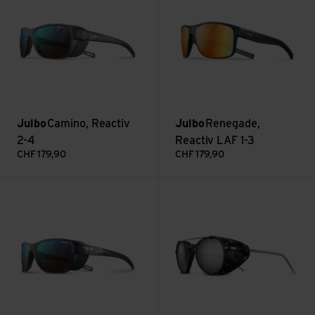
Julbo
Camino, Reactiv
Julbo
Renegade,
2-4
Reactiv LAF 1-3
CHF
179,90
CHF
179,90
Voir Camino M Reactiv 2-4
Voir Legacy, Spectron 4