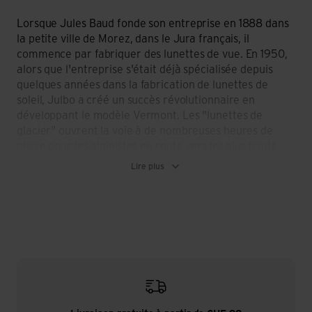
Lorsque Jules Baud fonde son entreprise en 1888 dans
la petite ville de Morez, dans le Jura français, il
commence par fabriquer des lunettes de vue. En 1950,
alors que l'entreprise s'était déjà spécialisée depuis
quelques années dans la fabrication de lunettes de
soleil, Julbo a créé un succès révolutionnaire en
développant le modèle Vermont. Les "lunettes de
glacier" ouvrent la voie à de nombreuses heures de
gloire pour les alpinistes en route vers les plus hauts
sommets du monde. Les légendaires lunettes de glacier
Lire plus
sont très appréciées des alpinistes et des rock stars et
sont devenues de véritables pièces de collection. Pour
Julbo, ce fut le premier pas vers une spécialisation
conséquente dans les solutions optiques de protection
solaire pour les environnements à risque avec un
rayonnement UV élevé. A chaque discipline son produit
parfaitement adapté ! Julbo propose une large gamme
de verres high-tech (Zebra, Zebra Light, Octopus,
Cameleon, Falcon) afin de répondre au mieux à toutes