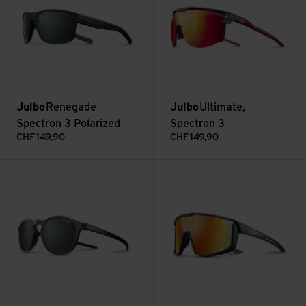
Julbo
Renegade
Julbo
Ultimate,
Spectron 3 Polarized
Spectron 3
CHF
149,90
CHF
149,90
Voir Shine L, Spectron 3 polarized
Voir Fury S, Reactiv 1-3 LA