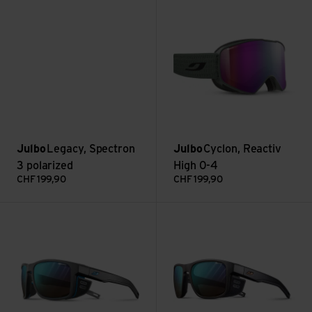
Julbo
Legacy, Spectron
Julbo
Cyclon, Reactiv
3 polarized
High 0-4
CHF
199,90
CHF
199,90
Voir Shield, Reactiv 2-4
Voir Shield M, Reactiv 2-4