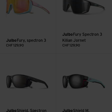
Julbo
Fury Spectron 3
Julbo
Fury, spectron 3
Kilian Jornet
CHF
129,90
CHF
129,90
Voir Shield, Spectron 4
Voir Shield M, Spectron 4
Julbo
Shield, Spectron
Julbo
Shield M,