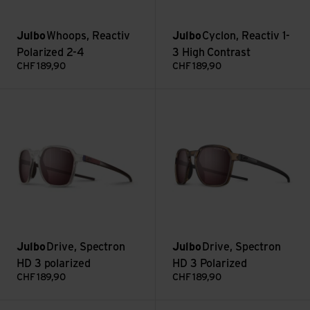
Julbo
Whoops, Reactiv
Julbo
Cyclon, Reactiv 1-
Polarized 2-4
3 High Contrast
CHF
189,90
CHF
189,90
Voir Drive, Spectron HD 3 polarized
Voir Drive, Spectron HD 3 Pola
Julbo
Drive, Spectron
Julbo
Drive, Spectron
HD 3 polarized
HD 3 Polarized
CHF
189,90
CHF
189,90
Voir Legacy, Spectron 3 polarized
Voir Cyclon, Reactiv High 0-4