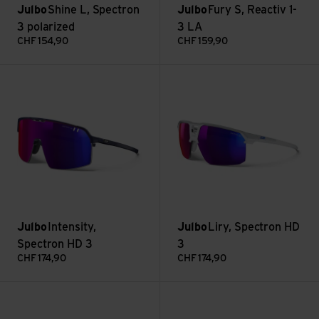
Julbo
Shine L, Spectron
Julbo
Fury S, Reactiv 1-
3 polarized
3 LA
CHF
154,90
CHF
159,90
Voir Intensity, Spectron HD 3
Voir Liry, Spectron HD 3
Julbo
Intensity,
Julbo
Liry, Spectron HD
Spectron HD 3
3
CHF
174,90
CHF
174,90
Voir Camino, Reactiv 2-4
Voir Renegade, Reactiv LAF 1-