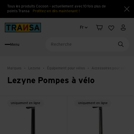
Tous les produits Cocoon – actuellement avec 10 fois plus de
points Transa
Profitez-en dès maintenant !
Fe
Changement de langue
Back to home
Fr
Panier
Liste d'en
Mon 
Menu
Reche
Marques
Lezyne
Équipement pour vélos
Accessoires pour vélos
Lezyne Pompes à vélo
Voir CNC HP Floor Drive 3.5 ABS1 Pro
Voir Gravel HV Digital Drive Pr
Uniquement en ligne
Uniquement en ligne