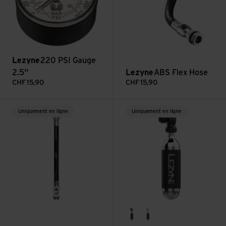
Lezyne
220 PSI Gauge
2.5''
Lezyne
ABS Flex Hose
CHF
15,90
CHF
15,90
Voir ABS Flex Hose With Valve Core Tool
Voir Twin Speed Drive Co2 Wit
Uniquement en ligne
Uniquement en ligne
black gloss
silver gloss