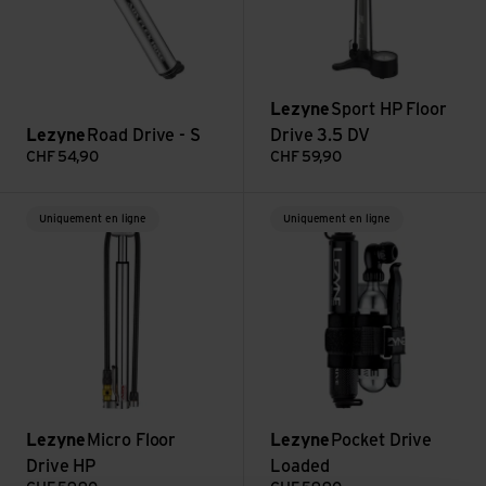
Lezyne
Sport HP Floor
Lezyne
Road Drive - S
Drive 3.5 DV
CHF
54,90
CHF
59,90
Voir Micro Floor Drive HP
Voir Pocket Drive Loaded
Uniquement en ligne
Uniquement en ligne
Lezyne
Micro Floor
Lezyne
Pocket Drive
Drive HP
Loaded