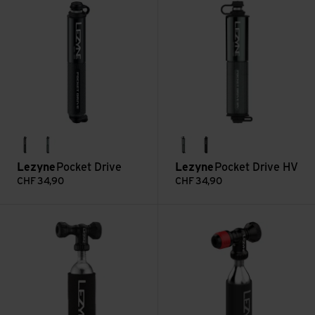
black
light grey gloss
lite grey
black
Lezyne
Pocket Drive
Lezyne
Pocket Drive HV
CHF
34,90
CHF
34,90
Voir Control Drive CO2 With 25G Cartridge
Voir Clik Drive CO2 With 20G C