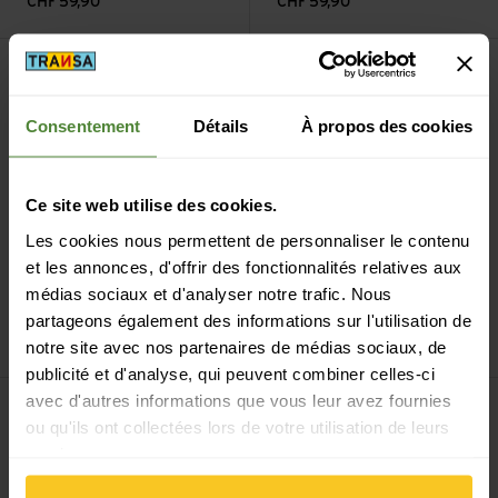
CHF
59,90
CHF
59,90
Voir Pocket Drive Pro
Voir Pocket Drive Pro HV
Uniquement en ligne
Uniquement en ligne
Consentement
Détails
À propos des cookies
Ce site web utilise des cookies.
Les cookies nous permettent de personnaliser le contenu
et les annonces, d'offrir des fonctionnalités relatives aux
Lezyne
Pocket Drive
Lezyne
Pocket Drive
médias sociaux et d'analyser notre trafic. Nous
Pro
Pro HV
partageons également des informations sur l'utilisation de
CHF
59,90
CHF
59,90
notre site avec nos partenaires de médias sociaux, de
publicité et d'analyse, qui peuvent combiner celles-ci
Voir ABS Micro Floor Drive Hose W/Digital Gauge
Voir Micro Floor Drive XL
avec d'autres informations que vous leur avez fournies
Uniquement en ligne
Uniquement en ligne
ou qu'ils ont collectées lors de votre utilisation de leurs
services.