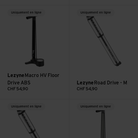
Voir Macro HV Floor Drive ABS
Voir Road Drive - M
Uniquement en ligne
Uniquement en ligne
Lezyne
Macro HV Floor
Drive ABS
Lezyne
Road Drive - M
CHF
54,90
CHF
54,90
Voir Road Drive - S
Voir Sport HP Floor Drive 3.5 
Uniquement en ligne
Uniquement en ligne