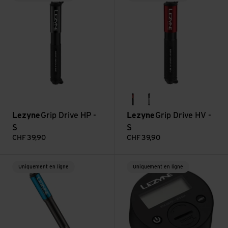
red
silver
Lezyne
Grip Drive HP -
Lezyne
Grip Drive HV -
S
S
CHF
39,90
CHF
39,90
Voir Lite Drive - M
Voir 350 Psi Digital Gauge 2.5'
Uniquement en ligne
Uniquement en ligne