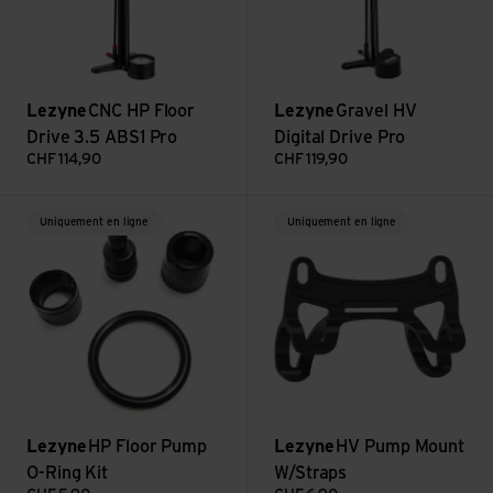
Lezyne
CNC HP Floor
Lezyne
Gravel HV
Drive 3.5 ABS1 Pro
Digital Drive Pro
CHF
114,90
CHF
119,90
Voir HP Floor Pump O-Ring Kit
Voir HV Pump Mount W/Straps
Uniquement en ligne
Uniquement en ligne
Lezyne
HP Floor Pump
Lezyne
HV Pump Mount
O-Ring Kit
W/Straps