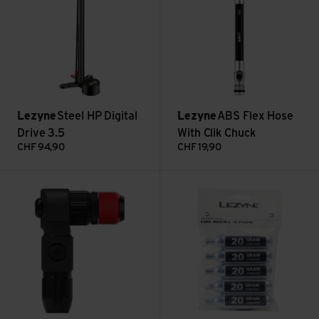
Lezyne
Steel HP Digital
Lezyne
ABS Flex Hose
Drive 3.5
With Clik Chuck
CHF
94,90
CHF
19,90
Voir ABS Pro Clik Chuck
Voir 20G CO2