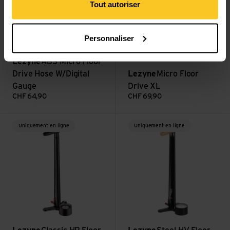
Tout autoriser
Personnaliser
Lezyne
ABS Micro Floor
Drive Hose W/Digital
Lezyne
Micro Floor
Gauge
Drive XL
CHF
64,90
CHF
69,90
Voir Classic HP Floor Drive 3.5 ABS1 Pro
Voir Steel HV Floor Drive 3.5 
Uniquement en ligne
Uniquement en ligne