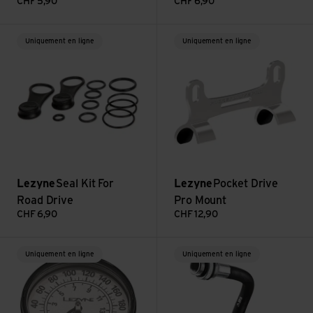
CHF
5,90
CHF
6,90
Voir Seal Kit For Road Drive
Voir Pocket Drive Pro Mount
Uniquement en ligne
Uniquement en ligne
Lezyne
Seal Kit For
Lezyne
Pocket Drive
Road Drive
Pro Mount
CHF
6,90
CHF
12,90
Voir 220 PSI Gauge 2.5''
Voir ABS Flex Hose
Uniquement en ligne
Uniquement en ligne