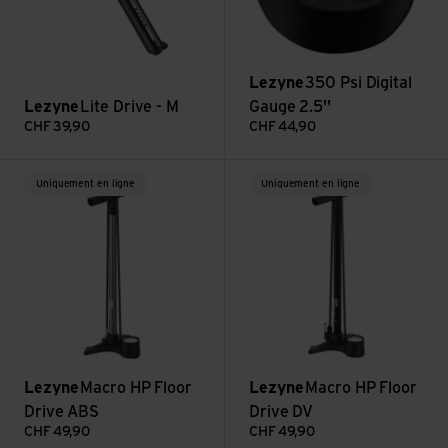
Lezyne
350 Psi Digital
Lezyne
Lite Drive - M
Gauge 2.5''
CHF
39,90
CHF
44,90
Voir Macro HP Floor Drive ABS
Voir Macro HP Floor Drive DV
Uniquement en ligne
Uniquement en ligne
Lezyne
Macro HP Floor
Lezyne
Macro HP Floor
Drive ABS
Drive DV
CHF
49,90
CHF
49,90