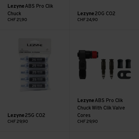
Lezyne
ABS Pro Clik
Chuck
Lezyne
20G CO2
CHF
21,90
CHF
24,90
Voir 25G CO2
Voir ABS Pro Clik Chuck With C
Lezyne
ABS Pro Clik
Chuck With Clik Valve
Lezyne
25G CO2
Cores
CHF
29,90
CHF
29,90
Voir Pocket Drive
Voir Pocket Drive HV