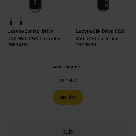
gloss black
silver gloss
Lezyne
Control Drive
Lezyne
Clik Drive CO2
CO2 With 25G Cartridge
With 20G Cartridge
CHF
34,90
CHF
35,90
42 de 54 articles
Voir plus
Filtre