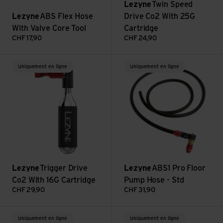
Lezyne
Twin Speed
Lezyne
ABS Flex Hose
Drive Co2 With 25G
With Valve Core Tool
Cartridge
CHF
17,90
CHF
24,90
Voir Trigger Drive Co2 With 16G Cartridge
Voir ABS1 Pro Floor Pump Hose
Uniquement en ligne
Uniquement en ligne
Lezyne
Trigger Drive
Lezyne
ABS1 Pro Floor
Co2 With 16G Cartridge
Pump Hose - Std
CHF
29,90
CHF
31,90
Voir Grip Drive HP - S
Voir Grip Drive HV - S
Uniquement en ligne
Uniquement en ligne