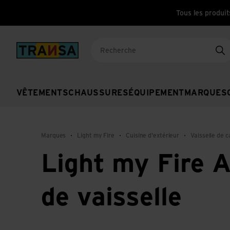
Tous les produit
Back to home
Re
VÊTEMENTS
CHAUSSURES
ÉQUIPEMENT
MARQUES
Marques
Light my Fire
Cuisine d'extérieur
Vaisselle de 
Light my Fire 
de vaisselle