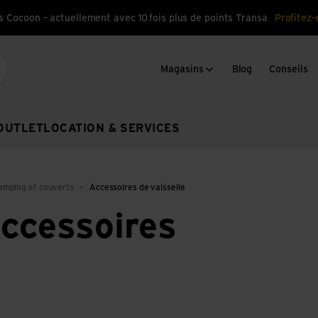
s Cocoon – actuellement avec 10 fois plus de points Transa
Profitez-
Magasins
Blog
Conseils
cherche
OUTLET
LOCATION & SERVICES
camping et couverts
Accessoires de vaisselle
Accessoires