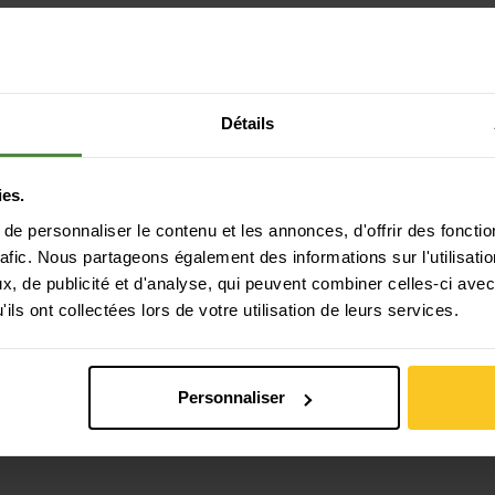
Détails
ies.
e personnaliser le contenu et les annonces, d'offrir des fonctio
rafic. Nous partageons également des informations sur l'utilisati
Paiement sécurisé avec Twint, Visa et plus
, de publicité et d'analyse, qui peuvent combiner celles-ci avec
encore
ils ont collectées lors de votre utilisation de leurs services.
Personnaliser