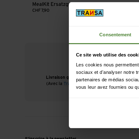
MealKit Ersatzgummi
CHF
7,90
Consentement
Ce site web utilise des cook
Les cookies nous permettent d
sociaux et d'analyser notre t
Livraison gratuite à partir de CHF 99
partenaires de médias sociaux
(Avec la
TransaCard
toujours gratuit)
vous leur avez fournies ou qu'
S'inscrire à la newsletter