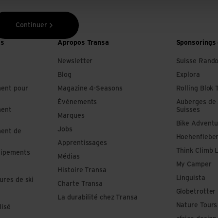
Continuer
es
Apropos Transa
Sponsorings 
Newsletter
Suisse Rand
Blog
Explora
ment pour
Magazine 4-Seasons
Rolling Blok 
Événements
Auberges de
ment
Suisses
Marques
Bike Adventu
Jobs
ment de
Hoehenfiebe
Apprentissages
Think Climb 
uipements
Médias
My Camper
Histoire Transa
Linguista
ures de ski
Charte Transa
Globetrotter
La durabilité chez Transa
Nature Tours
lisé