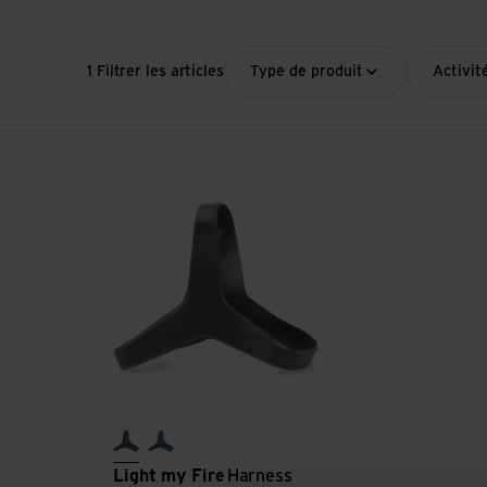
1 Filtrer les articles
Type de produit
Activit
Voir Harness MealKit Ersatzgummi
grey
hazyblue
Light my Fire
Harness