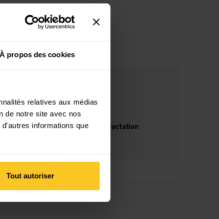
À propos des cookies
nnalités relatives aux médias
on de notre site avec nos
 d'autres informations que
14 jours de droit de rétractation
Tout autoriser