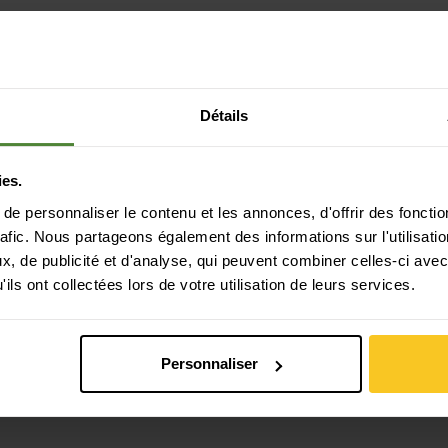
Détails
ies.
e personnaliser le contenu et les annonces, d'offrir des fonctio
rafic. Nous partageons également des informations sur l'utilisati
, de publicité et d'analyse, qui peuvent combiner celles-ci avec
Paiement sécurisé avec Twint, Visa et plus
encore
ils ont collectées lors de votre utilisation de leurs services.
Personnaliser