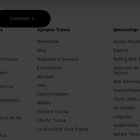
Continuer
es
Apropos Transa
Sponsorings 
Newsletter
Suisse Rand
Blog
Explora
ment pour
Magazine 4-Seasons
Rolling Blok 
Événements
Auberges de
ment
Suisses
Marques
Bike Adventu
Jobs
ment de
Hoehenfiebe
Apprentissages
Think Climb 
uipements
Médias
My Camper
Histoire Transa
Linguista
ures de ski
Charte Transa
Globetrotter
La durabilité chez Transa
Nature Tours
lisé