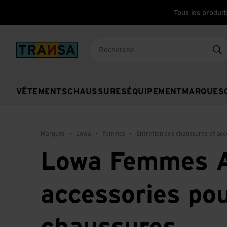
Tous les produit
Back to home
Re
VÊTEMENTS
CHAUSSURES
ÉQUIPEMENT
MARQUES
Marques
Lowa
Femmes
Entretien des chaussures et ac
Lowa Femmes A
accessories po