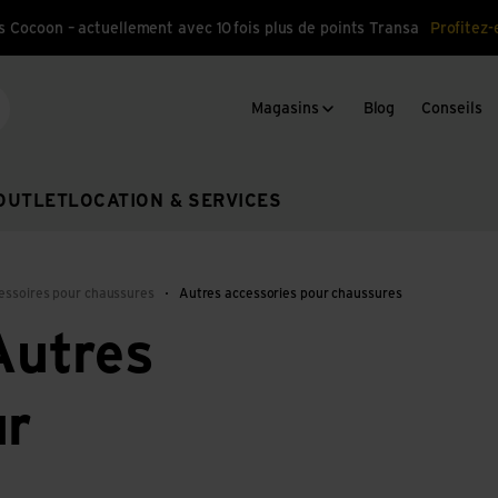
s Cocoon – actuellement avec 10 fois plus de points Transa
Profitez-
Magasins
Blog
Conseils
cherche
OUTLET
LOCATION & SERVICES
cessoires pour chaussures
Autres accessories pour chaussures
utres
ur