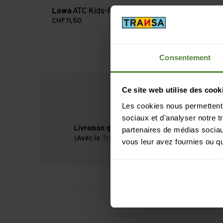
Lowa
ATC Kids-Fussbett
CHF
11,50
Consentement
Ce site web utilise des cook
Les cookies nous permettent d
sociaux et d'analyser notre t
Livraison gratuite à partir de CHF 99
partenaires de médias sociaux
(Avec la
TransaCard
toujours gratuit)
vous leur avez fournies ou qu'