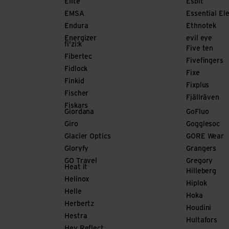
Elite
Esbit
EMSA
Essential El
Endura
Ethnotek
Energizer
evil eye
fi'zi:k
Five ten
Fibertec
Fivefingers
Fidlock
Fixe
Finkid
Fixplus
Fischer
Fjällräven
Fiskars
Giordana
GoFluo
Giro
Gogglesoc
Glacier Optics
GORE Wear
Gloryfy
Grangers
GO Travel
Gregory
Heat it
Hilleberg
Helinox
Hiplok
Helle
Hoka
Herbertz
Houdini
Hestra
Hultafors
Hey Reflect