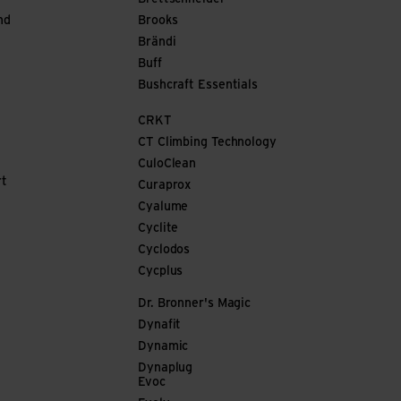
nd
Brooks
Brändi
Buff
Bushcraft Essentials
CRKT
CT Climbing Technology
CuloClean
rt
Curaprox
Cyalume
Cyclite
Cyclodos
Cycplus
Dr. Bronner's Magic
Dynafit
Dynamic
Dynaplug
Evoc