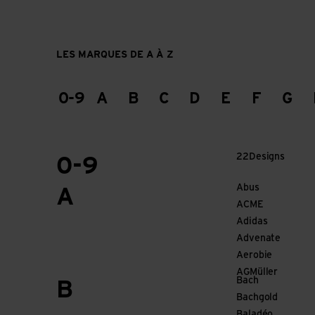
LES MARQUES DE A À Z
0-9
A
B
C
D
E
F
G
22Designs
0-9
Abus
A
ACME
Adidas
Advenate
Aerobie
AGMüller
Bach
B
Bachgold
Baladéo