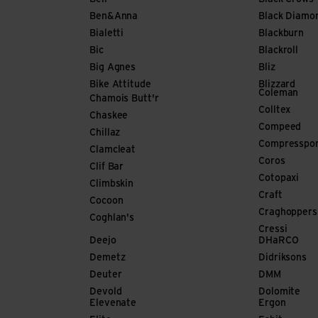
Ben&Anna
Black Diamo
Bialetti
Blackburn
Bic
Blackroll
Big Agnes
Bliz
Bike Attitude
Blizzard
Coleman
Chamois Butt'r
Colltex
Chaskee
Compeed
Chillaz
Compresspo
Clamcleat
Coros
Clif Bar
Cotopaxi
Climbskin
Craft
Cocoon
Craghoppers
Coghlan's
Cressi
Deejo
DHaRCO
Demetz
Didriksons
Deuter
DMM
Devold
Dolomite
Elevenate
Ergon