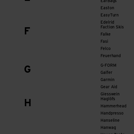
EarBags
Easton
EasyTurn
Edelrid
Faction Skis
F
Falke
Fasi
Felco
Feuerhand
G-FORM
G
Galfer
Garmin
Gear Aid
Giesswein
Haglöfs
H
Hammerhead
Handpresso
Hanseline
Hanwag