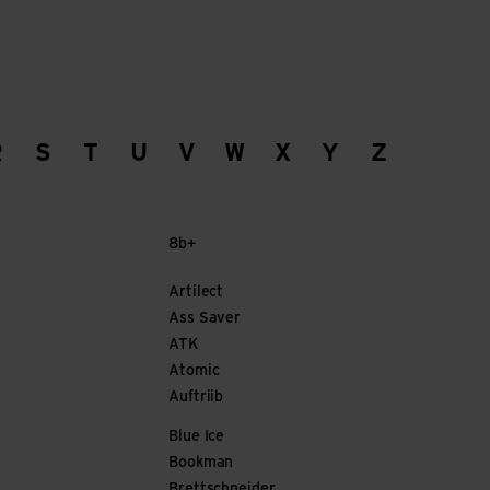
R
S
T
U
V
W
X
Y
Z
8b+
Artilect
Ass Saver
ATK
Atomic
Auftriib
Blue Ice
Bookman
Brettschneider