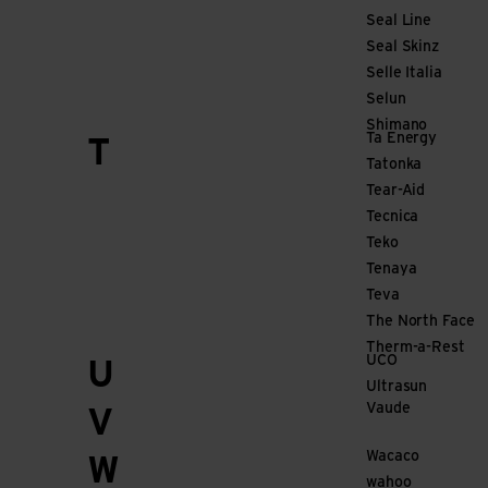
Seal Line
Seal Skinz
Selle Italia
Selun
Shimano
Ta Energy
T
Tatonka
Tear-Aid
Tecnica
Teko
Tenaya
Teva
The North Face
Therm-a-Rest
UCO
U
Ultrasun
Vaude
V
Wacaco
W
wahoo