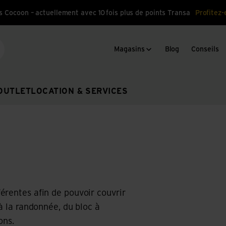
s Cocoon – actuellement avec 10 fois plus de points Transa
Profitez-
Magasins
Blog
Conseils
cherche
OUTLET
LOCATION & SERVICES
érentes afin de pouvoir couvrir
à la randonnée, du bloc à
ons.