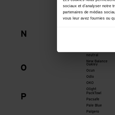
Mammut
sociaux et d'analyser notre t
Marco
partenaires de médias sociaux
Marker
vous leur avez fournies ou qu'
Marmot
Nalgene
N
Namuk
NC-17
Neocid EXPERT
neutral
New Balance
Oakley
O
Ocun
Odlo
OKO
Olight
PackTowl
P
Pacsafe
Pale Blue
Palgero