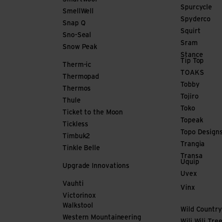
Spurcycle
SmellWell
Spyderco
Snap Q
Squirt
Sno-Seal
Sram
Snow Peak
Stance
Tip Top
Therm-ic
TOAKS
Thermopad
Tobby
Thermos
Tojiro
Thule
Toko
Ticket to the Moon
Topeak
Tickless
Topo Design
Timbuk2
Trangia
Tinkle Belle
Transa
Uquip
Upgrade Innovations
Uvex
Vauhti
Vinx
Victorinox
Walkstool
Wild Country
Western Mountaineering
Wili Wili Tre