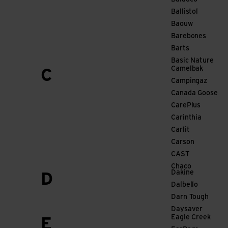
Ballistol
Baouw
Barebones
Barts
Basic Nature
Camelbak
C
Campingaz
Canada Goose
CarePlus
Carinthia
Carlit
Carson
CAST
Chaco
Dakine
D
Dalbello
Darn Tough
Daysaver
Eagle Creek
E