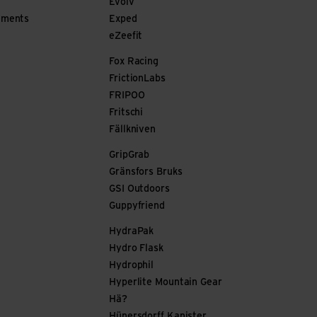
Evolv
ements
Exped
eZeefit
Fox Racing
FrictionLabs
FRIPOO
Fritschi
Fällkniven
GripGrab
Gränsfors Bruks
GSI Outdoors
Guppyfriend
HydraPak
Hydro Flask
Hydrophil
Hyperlite Mountain Gear
Hä?
Hünersdorff Kanister