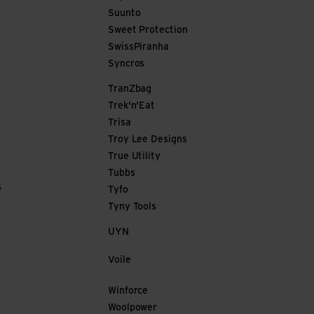
Suunto
Sweet Protection
SwissPiranha
Syncros
TranZbag
Trek'n'Eat
Trisa
Troy Lee Designs
True Utility
Tubbs
s
Tyfo
Tyny Tools
UYN
Voile
Winforce
Woolpower
e