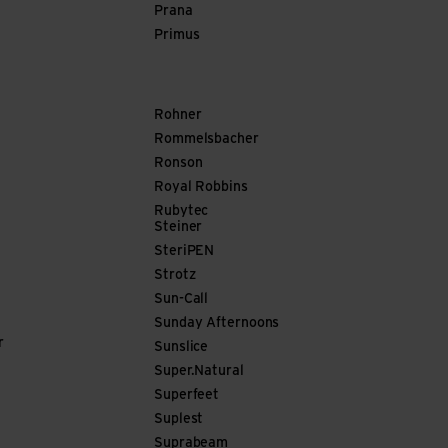
Prana
Primus
Rohner
Rommelsbacher
Ronson
Royal Robbins
Rubytec
Steiner
SteriPEN
Strotz
Sun-Call
Sunday Afternoons
r
Sunslice
Super.Natural
Superfeet
Suplest
Suprabeam