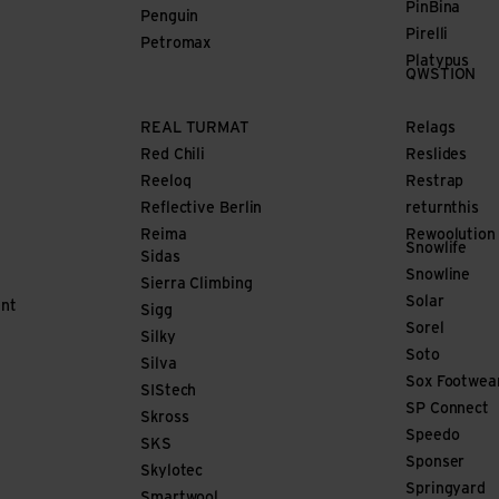
PinBina
Penguin
Pirelli
Petromax
Platypus
QWSTION
REAL TURMAT
Relags
Red Chili
Reslides
Reeloq
Restrap
Reflective Berlin
returnthis
Reima
Rewoolution
Snowlife
Sidas
Snowline
Sierra Climbing
Solar
nt
Sigg
Sorel
Silky
Soto
Silva
Sox Footwea
SIStech
SP Connect
Skross
Speedo
SKS
Sponser
Skylotec
Springyard
Smartwool