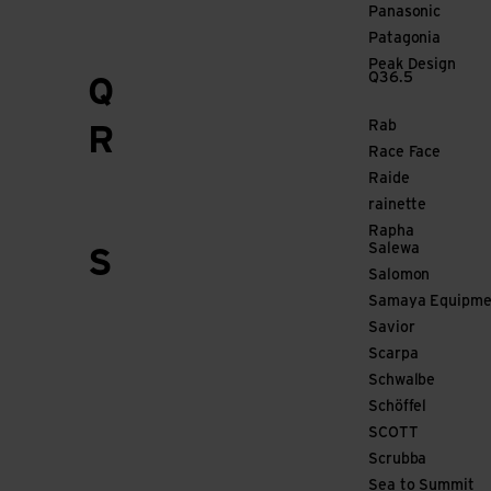
Panasonic
Patagonia
Peak Design
Q36.5
Q
Rab
R
Race Face
Raide
rainette
Rapha
Salewa
S
Salomon
Samaya Equipme
Savior
Scarpa
Schwalbe
Schöffel
SCOTT
Scrubba
Sea to Summit