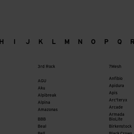
H
I
J
K
L
M
N
O
P
Q
3rd Rock
7Mesh
Anfibio
AGU
Apidura
Aku
Apis
Alpibreak
Arc'teryx
Alpina
Arcade
Amazonas
Armada
BBB
BioLite
Beal
Birkenstock
Bell
Black Crows