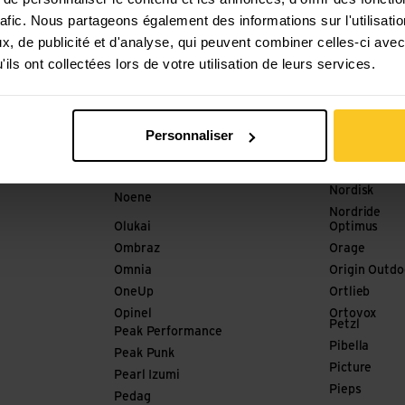
Meindl
Mister Baba
rafic. Nous partageons également des informations sur l'utilisati
Merrell
Mode Stone
, de publicité et d'analyse, qui peuvent combiner celles-ci avec
meru
Mons Royale
ils ont collectées lors de votre utilisation de leurs services.
milKit
mont-bell
Millet
Nograd
Nikwax
Nola
Nitecore
Personnaliser
Nordic Pock
No Normal
Nordica
Nobite
Nordisk
Noene
Nordride
Olukai
Optimus
Ombraz
Orage
Omnia
Origin Outdo
OneUp
Ortlieb
Opinel
Ortovox
Petzl
Peak Performance
Pibella
Peak Punk
Picture
Pearl Izumi
Pieps
Pedag