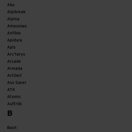
Aku
Alpibreak
Alpina
Amazonas
Anfibio
Apidura
Apis
Arc'teryx
Arcade
Armada
Artilect
Ass Saver
ATK
Atomic
Auftriib
B
Bach