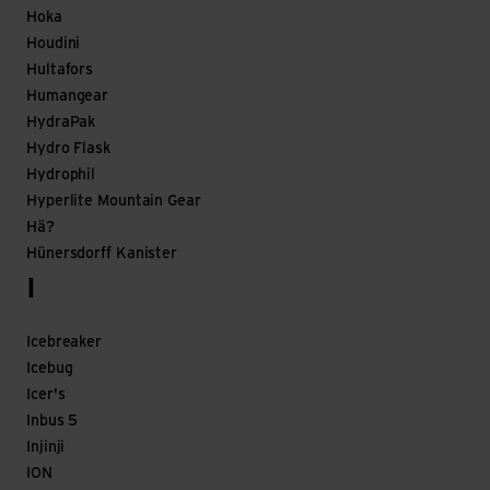
Hoka
Houdini
Hultafors
Humangear
HydraPak
Hydro Flask
Hydrophil
Hyperlite Mountain Gear
Hä?
Hünersdorff Kanister
I
Icebreaker
Icebug
Icer's
Inbus 5
Injinji
ION