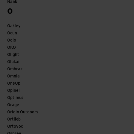
Näak
O
Oakley
Ocun
Odlo
OKO
Olight
Olukai
Ombraz
Omnia
OneUp
Opinel
Optimus
Orage
Origin Outdoors
Ortlieb
Ortovox
Osprey