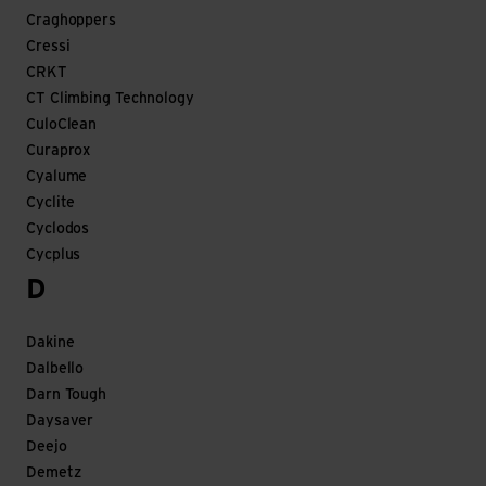
Craghoppers
Cressi
CRKT
CT Climbing Technology
CuloClean
Curaprox
Cyalume
Cyclite
Cyclodos
Cycplus
D
Dakine
Dalbello
Darn Tough
Daysaver
Deejo
Demetz