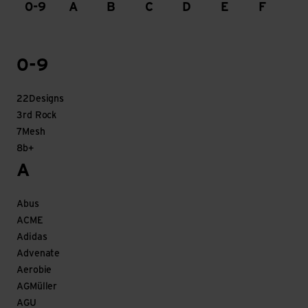
0-9
A
B
C
D
E
F
G
0-9
22Designs
3rd Rock
7Mesh
8b+
A
Abus
ACME
Adidas
Advenate
Aerobie
AGMüller
AGU