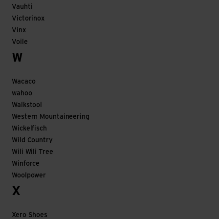
Vauhti
Victorinox
Vinx
Voile
W
Wacaco
wahoo
Walkstool
Western Mountaineering
Wickelfisch
Wild Country
Wili Wili Tree
Winforce
Woolpower
X
Xero Shoes