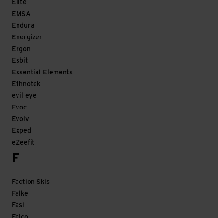
Elite
EMSA
Endura
Energizer
Ergon
Esbit
Essential Elements
Ethnotek
evil eye
Evoc
Evolv
Exped
eZeefit
F
Faction Skis
Falke
Fasi
Felco