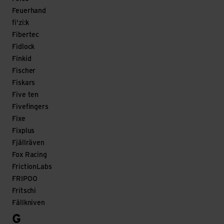
Feuerhand
fi'zi:k
Fibertec
Fidlock
Finkid
Fischer
Fiskars
Five ten
Fivefingers
Fixe
Fixplus
Fjällräven
Fox Racing
FrictionLabs
FRIPOO
Fritschi
Fällkniven
G