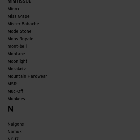
miniTiSSUE
Minox
Miss Grape
Mister Babache
Mode Stone
Mons Royale
mont-bell
Montane
Moonlight
Morakniv
Mountain Hardwear
MSR
Muc-Off
Munkees
N
Nalgene
Namuk
NC-17