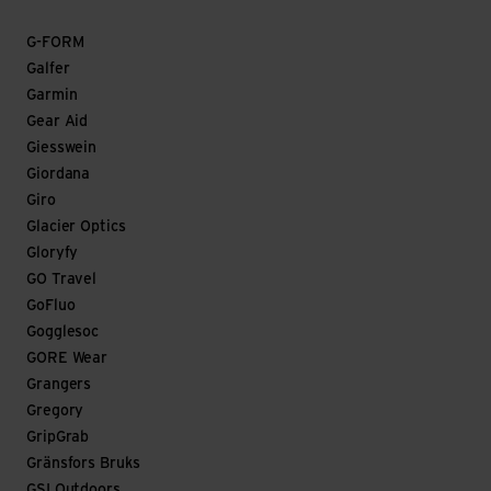
G-FORM
Galfer
Garmin
Gear Aid
Giesswein
Giordana
Giro
Glacier Optics
Gloryfy
GO Travel
GoFluo
Gogglesoc
GORE Wear
Grangers
Gregory
GripGrab
Gränsfors Bruks
GSI Outdoors