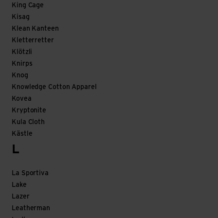
King Cage
Kisag
Klean Kanteen
Kletterretter
Klötzli
Knirps
Knog
Knowledge Cotton Apparel
Kovea
Kryptonite
Kula Cloth
Kästle
L
La Sportiva
Lake
Lazer
Leatherman