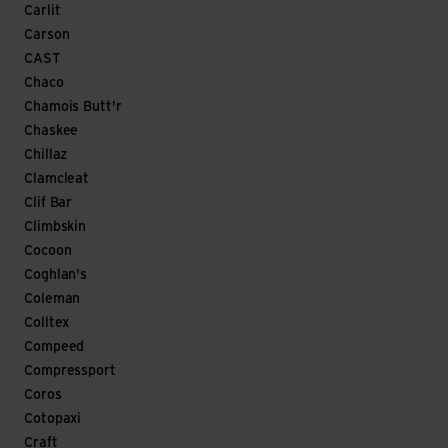
Carlit
Carson
CAST
Chaco
Chamois Butt'r
Chaskee
Chillaz
Clamcleat
Clif Bar
Climbskin
Cocoon
Coghlan's
Coleman
Colltex
Compeed
Compressport
Coros
Cotopaxi
Craft