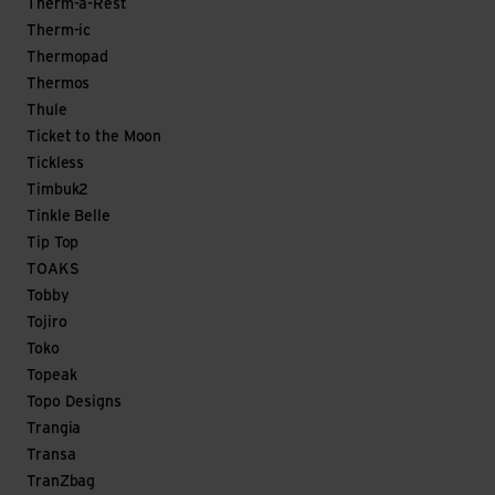
Therm-a-Rest
Therm-ic
Thermopad
Thermos
Thule
Ticket to the Moon
Tickless
Timbuk2
Tinkle Belle
Tip Top
TOAKS
Tobby
Tojiro
Toko
Topeak
Topo Designs
Trangia
Transa
TranZbag