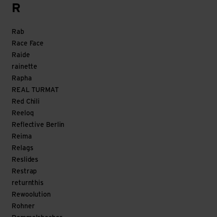
R
Rab
Race Face
Raide
rainette
Rapha
REAL TURMAT
Red Chili
Reeloq
Reflective Berlin
Reima
Relags
Reslides
Restrap
returnthis
Rewoolution
Rohner