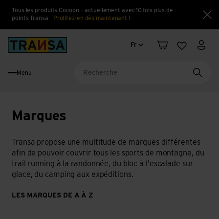
Tous les produits Cocoon – actuellement avec 10 fois plus de
points Transa
Profitez-en dès maintenant !
Fe
Changement de langue
Back to home
Fr
Panier
Liste d'en
Mon 
Menu
Reche
Marques
Transa propose une multitude de marques différentes
afin de pouvoir couvrir tous les sports de montagne, du
trail running à la randonnée, du bloc à l'escalade sur
glace, du camping aux expéditions.
LES MARQUES DE A À Z