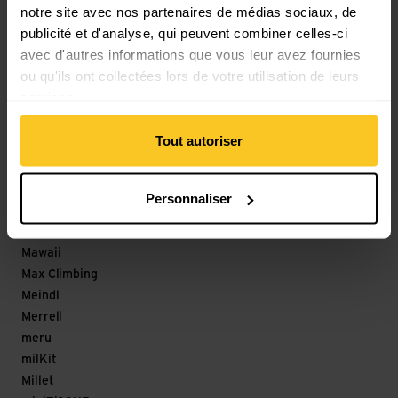
notre site avec nos partenaires de médias sociaux, de
Löffler
publicité et d'analyse, qui peuvent combiner celles-ci
M
avec d'autres informations que vous leur avez fournies
ou qu'ils ont collectées lors de votre utilisation de leurs
Magicshine
services.
Maloja
mamalila
Tout autoriser
Mammut
Marco
Marker
Personnaliser
Marmot
Matador
Mawaii
Max Climbing
Meindl
Merrell
meru
milKit
Millet