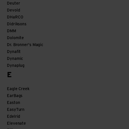
Deuter
Devold
DHaRCO
Didriksons
DMM
Dolomite
Dr. Bronner's Magic
Dynafit
Dynamic
Dynaplug
E
Eagle Creek
EarBags
Easton
EasyTurn
Edelrid
Elevenate