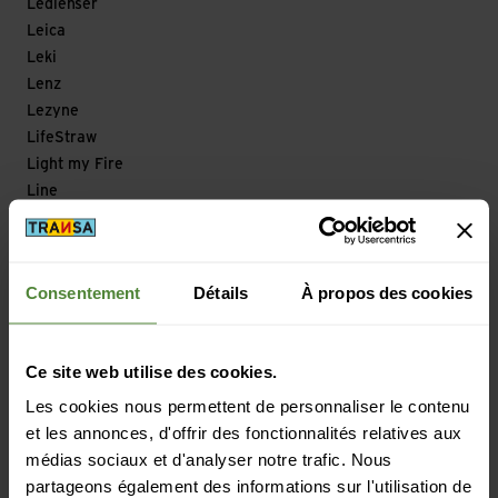
Ledlenser
Leica
Leki
Lenz
Lezyne
LifeStraw
Light my Fire
Line
Lizard
Loksak
Longfield Games
Consentement
Détails
À propos des cookies
Look
Looking for Wild
Lowa
Ce site web utilise des cookies.
Lowe Alpine
Les cookies nous permettent de personnaliser le contenu
Lowepro
et les annonces, d'offrir des fonctionnalités relatives aux
LuCycle
médias sociaux et d'analyser notre trafic. Nous
Lundhags
partageons également des informations sur l'utilisation de
Lyofood