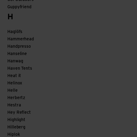
Guppyfriend
H
Haglöfs
Hammerhead
Handpresso
Hanseline
Hanwag
Haven Tents
Heat it
Helinox
Helle
Herbertz
Hestra
Hey Reflect
Highlight
Hilleberg
Hiplok