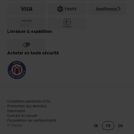
Livraison & expédition
Acheter en toute sécurité
Conditions générales (CG)
Protection des données
Impression
Contact et conseil
Paramètres de confidentialité
Changement de lan
© Transa
DE
FR
EN