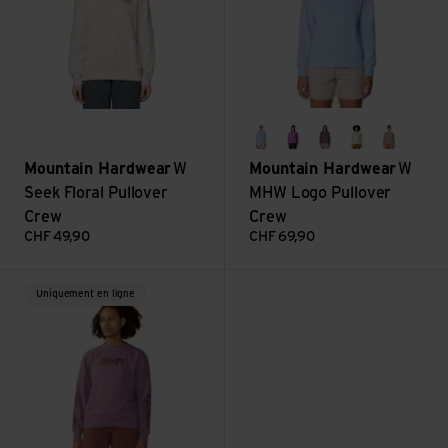
beach breeze
lilac glow
purple sage
talc
wild tau
Mountain Hardwear
W
Mountain Hardwear
W
Seek Floral Pullover
MHW Logo Pullover
Crew
Crew
CHF
49,90
CHF
69,90
Voir W Desert Check Pullover Crew
Uniquement en ligne