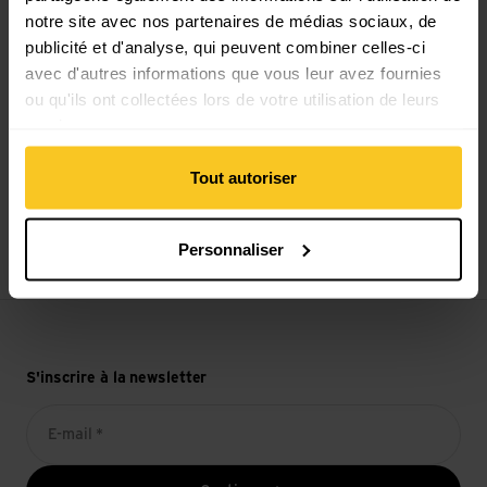
notre site avec nos partenaires de médias sociaux, de
publicité et d'analyse, qui peuvent combiner celles-ci
Paiement sécurisé avec Twint, Visa et plus encore
avec d'autres informations que vous leur avez fournies
ou qu'ils ont collectées lors de votre utilisation de leurs
services.
Tout autoriser
14 jours de droit de rétractation
Personnaliser
S'inscrire à la newsletter
E-mail *