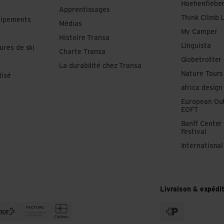
Hoehenfiebe
Apprentissages
Think Climb 
uipements
Médias
My Camper
Histoire Transa
Linguista
ures de ski
Charte Transa
Globetrotter
La durabilité chez Transa
Nature Tours
lisé
africa design
European Out
EOFT
Banff Center
Festival
Internationa
Livraison & expédi