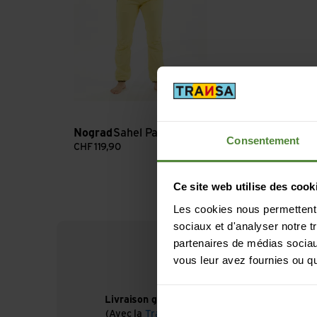
Nograd
Sahel Pant W
Consentement
CHF
119,90
Ce site web utilise des cook
Les cookies nous permettent d
sociaux et d'analyser notre t
partenaires de médias sociaux
vous leur avez fournies ou qu'
Livraison gratuite à partir de CHF 99
(Avec la
TransaCard
toujours gratuit)