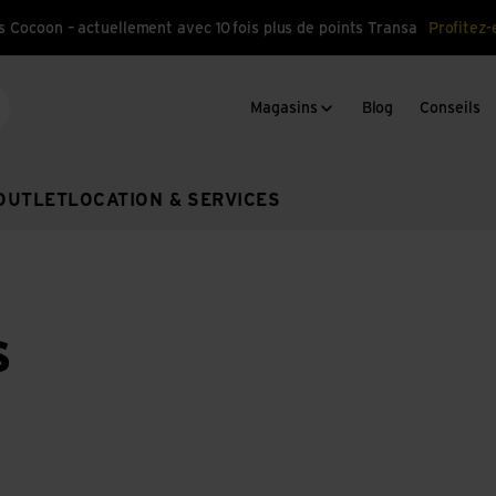
s Cocoon – actuellement avec 10 fois plus de points Transa
Profitez-
Magasins
Blog
Conseils
cherche
OUTLET
LOCATION & SERVICES
s