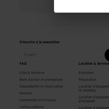
S'inscrire à la newsletter
E-mail *
FAQ
Location & Servic
Click & Reserve
Entretien
Bons d’achat et promotions
Réparation
Disponibilité et réservation
Location d'équipe
le camping
Retours
Location d’équipe
Commande et livraison
d’escalade
Cartes cadeaux
Location d’équipe