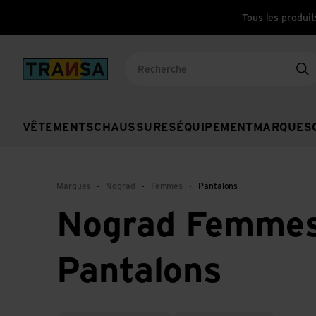
Tous les produit
Back to home
Re
VÊTEMENTS
CHAUSSURES
ÉQUIPEMENT
MARQUES
Marques
Nograd
Femmes
Pantalons
Nograd Femme
Pantalons