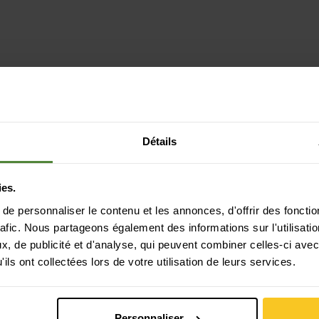
Détails
ies.
e personnaliser le contenu et les annonces, d'offrir des fonctio
rafic. Nous partageons également des informations sur l'utilisati
, de publicité et d'analyse, qui peuvent combiner celles-ci avec
ils ont collectées lors de votre utilisation de leurs services.
Paiement sécurisé avec Twint, Visa et plus
encore
Personnaliser