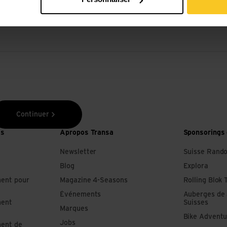
Continuer
es
Apropos Transa
Sponsorings 
Newsletter
Suisse Rand
Blog
Explora
ment pour
Magazine 4-Seasons
Rolling Blok 
Événements
Auberges de
ment
Suisses
Marques
Bike Adventu
Jobs
ment de