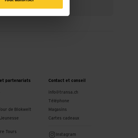
et partenariats
Contact et conseil
o
info@transa.ch
Téléphone
Tour de Blokwelt
Magasins
 Jeunesse
Cartes cadeaux
re Tours
Instagram