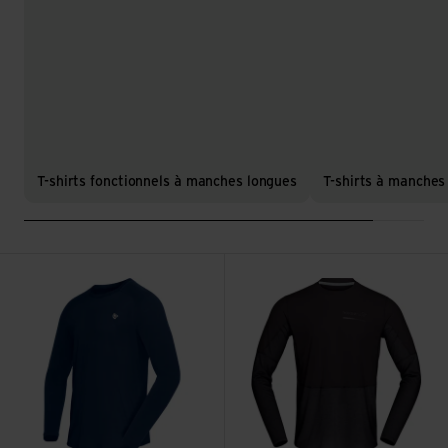
T-shirts fonctionnels à manches longues
T-shirts à manches
Voir femund pureUll Long Sleeve M's
Voir senja equaliser lightweig