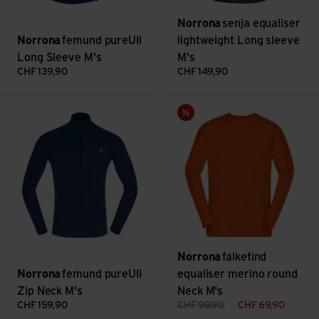
Norrona
senja equaliser
Norrona
femund pureUll
lightweight Long sleeve
Long Sleeve M's
M's
CHF
139,90
CHF
149,90
Voir femund pureUll Zip Neck M's
Voir falketind equaliser merin
Vente
Norrona
falketind
Norrona
femund pureUll
equaliser merino round
Zip Neck M's
Neck M's
CHF
159,90
CHF
99,90
CHF
69,90