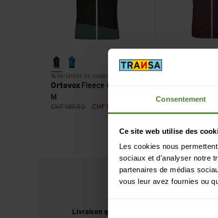
dark arctic grey
mountain blue
Variantes de couleurs en soldes
Ortovox
Fleece Grid Vest
Ortovox
Fleec
M
M
Consentement
CHF
189,90
CHF
132,90
CHF
259,90
CH
Ce site web utilise des cook
Les cookies nous permettent d
sociaux et d'analyser notre t
partenaires de médias sociaux
vous leur avez fournies ou qu'
Livraison gratuite à partir de CHF 99