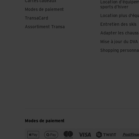
Cartes cadeaux
Location d’équipe
sports d’hiver
Modes de paiement
Location plus d'éq
TransaCard
Entretien des skis
Assortiment Transa
Adapter les chauss
Mise à jour du DVA
Shopping personna
Modes de paiement