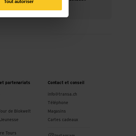
Tout autoriser
et partenariats
Contact et conseil
o
info@transa.ch
Téléphone
Tour de Blokwelt
Magasins
 Jeunesse
Cartes cadeaux
re Tours