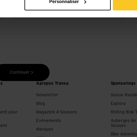
Personnaliser
encore
Continuer
es
Apropos Transa
Sponsorings 
Newsletter
Suisse Rand
Blog
Explora
ment pour
Magazine 4-Seasons
Rolling Blok 
Événements
Auberges de
ment
Suisses
Marques
Bike Adventu