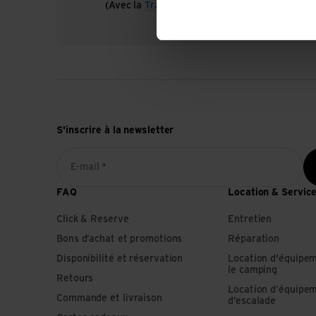
(Avec la
TransaCard
toujours gratuit)
S'inscrire à la newsletter
E-mail *
FAQ
Location & Servic
Click & Reserve
Entretien
Bons d’achat et promotions
Réparation
Disponibilité et réservation
Location d'équipe
le camping
Retours
Location d’équipe
Commande et livraison
d’escalade