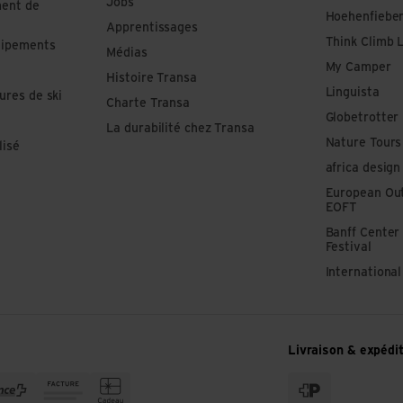
Jobs
ment de
Hoehenfiebe
Apprentissages
Think Climb 
uipements
Médias
My Camper
Histoire Transa
Linguista
ures de ski
Charte Transa
Globetrotter
La durabilité chez Transa
Nature Tours
lisé
africa design
European Out
EOFT
Banff Center
Festival
Internationa
Livraison & expédi