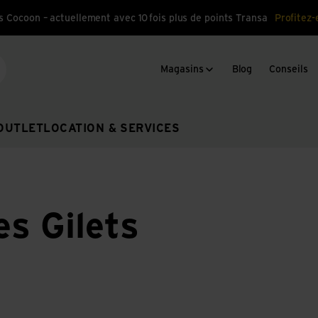
s Cocoon – actuellement avec 10 fois plus de points Transa
Profitez-
Magasins
Blog
Conseils
cherche
OUTLET
LOCATION & SERVICES
s Gilets