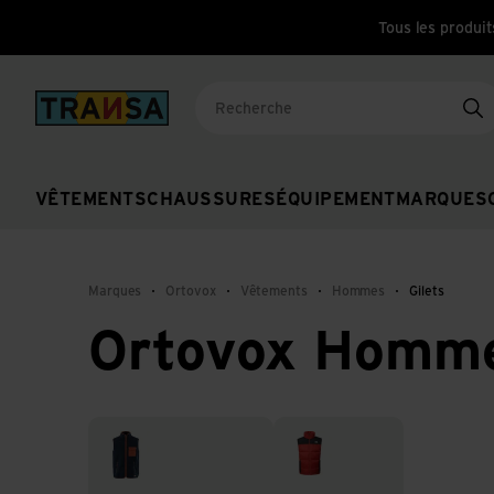
Tous les produit
Back to home
Re
VÊTEMENTS
CHAUSSURES
ÉQUIPEMENT
MARQUES
Marques
Ortovox
Vêtements
Hommes
Gilets
Ortovox Homme
Gilets en laine polaire
Gilets isolants