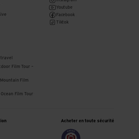
Instagram
r
Youtube
Live
Facebook
Tiktok
 travel
door Film Tour –
 Mountain Film
l Ocean Film Tour
tion
Acheter en toute sécurité