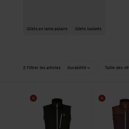
Gilets en laine polaire
Gilets isolants
2 Filtrer les articles
Durabilité
Taille des v
Voir Fleece Grid Vest M
Voir Fleece Plus 
Vente
Vente