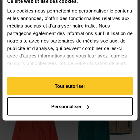
Ce site web utilise des cookies.
Les cookies nous permettent de personnaliser le contenu
et les annonces, d'offrir des fonctionnalités relatives aux
médias sociaux et d'analyser notre trafic. Nous
partageons également des informations sur l'utilisation de
notre site avec nos partenaires de médias sociaux, de
publicité et d'analyse, qui peuvent combiner celles-ci
avec d'autres informations que vous leur avez fournies
Patagonia
K's Storm
Patagonia
K's Micro D
ou qu'ils ont collectées lors de votre utilisation de leurs
Shift Jkt
Snap-T Jkt
services.
CHF
299,90
CHF
99,90
CHF
69,90
Tout autoriser
Voir K's Houdini Jkt
Voir K's Reversible Ready Fre
Vente
Vente
Personnaliser