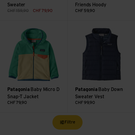
Sweater
Friends Hoody
CHF
159,90
CHF
79,90
CHF
59,90
Voir Baby Micro D Snap-T Jacket
Voir Baby Down Sweater Vest
Patagonia
Baby Micro D
Patagonia
Baby Down
Snap-T Jacket
Sweater Vest
CHF
79,90
CHF
99,90
Filtre