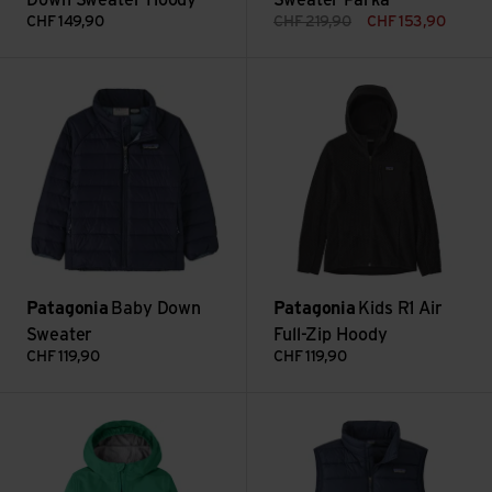
Down Sweater Hoody
Sweater Parka
CHF
149,90
CHF
219,90
CHF
153,90
Voir Baby Down Sweater
Voir Kids R1 Air Full-Zip Hoody
Patagonia
Baby Down
Patagonia
Kids R1 Air
Sweater
Full-Zip Hoody
CHF
119,90
CHF
119,90
Voir Baby Torrentshell 3L Jkt
Voir K's Down Sweater Vest