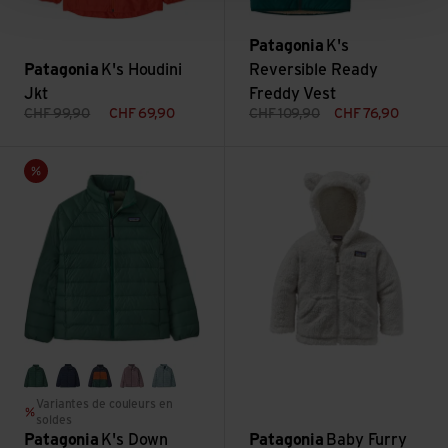
Patagonia
K's
Patagonia
K's Houdini
Reversible Ready
Jkt
Freddy Vest
CHF
99,90
CHF
69,90
CHF
109,90
CHF
76,90
Voir K's Down Sweater
Voir Baby Furry Friends Hoody
Vente
conifer green
new navy
new navy w/redtail rust
stormy mauve
thermal blue
Variantes de couleurs en
soldes
Patagonia
K's Down
Patagonia
Baby Furry