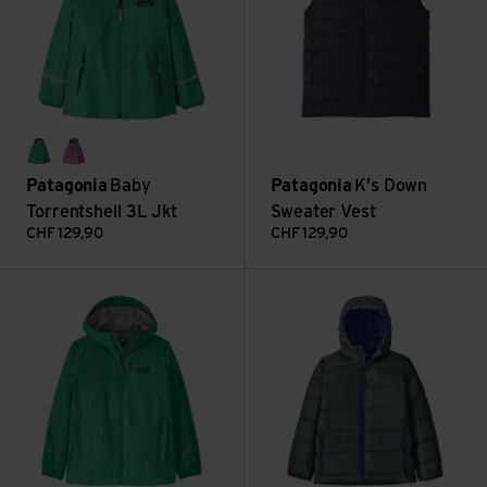
aqua stone
brisk purple
Patagonia
Baby
Patagonia
K's Down
Torrentshell 3L Jkt
Sweater Vest
CHF
129,90
CHF
129,90
Voir K's Torrentshell 3L Jkt
Voir K's Hi-Loft Down Sweate