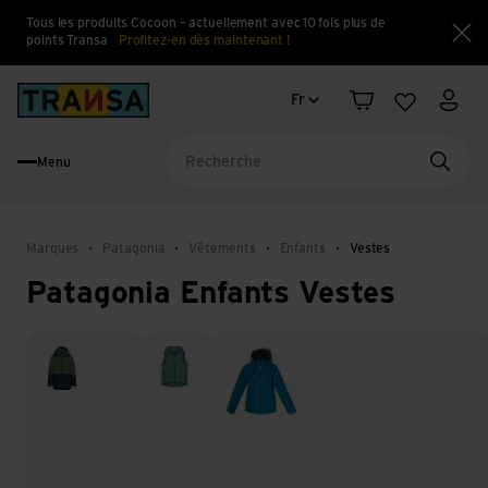
Tous les produits Cocoon – actuellement avec 10 fois plus de
points Transa
Profitez-en dès maintenant !
Fe
Changement de langue
Back to home
Fr
Panier
Liste d'en
Mon 
Menu
Reche
Marques
Patagonia
Vêtements
Enfants
Vestes
Patagonia Enfants Vestes
3-en- vestes
Gilets
Vestes hardshell et vestes de pluie