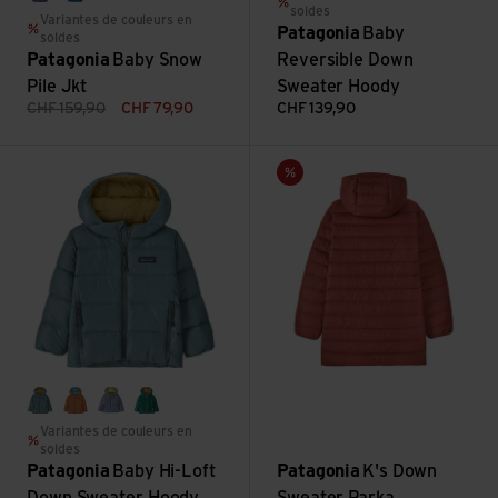
brisk purple
uplift blue
soldes
Variantes de couleurs en
Patagonia
Baby
soldes
Patagonia
Baby Snow
Reversible Down
Pile Jkt
Sweater Hoody
CHF
159,90
CHF
79,90
CHF
139,90
Voir Baby Hi-Loft Down Sweater Hoody
Voir K's Down Sweater Parka
Vente
blue sage
marigold
barnacle blue
conifer green
Variantes de couleurs en
soldes
Patagonia
Baby Hi-Loft
Patagonia
K's Down