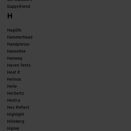
Guppyfriend
H
Haglöfs
Hammerhead
Handpresso
Hanseline
Hanwag
Haven Tents
Heat it
Helinox
Helle
Herbertz
Hestra
Hey Reflect
Highlight
Hilleberg
Hiplok