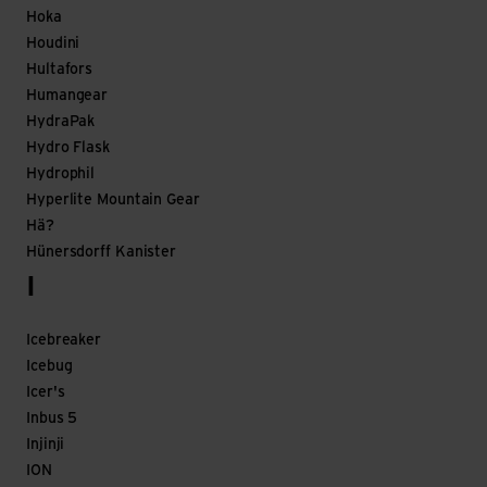
Hoka
Houdini
Hultafors
Humangear
HydraPak
Hydro Flask
Hydrophil
Hyperlite Mountain Gear
Hä?
Hünersdorff Kanister
I
Icebreaker
Icebug
Icer's
Inbus 5
Injinji
ION