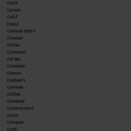
Carlit
Carson
CAST
Chaco
Chamois Butt'r
Chaskee
Chillaz
Clamcleat
Clif Bar
Climbskin
Cocoon
Coghlan's
Coleman
Colltex
Compeed
Compressport
Coros
Cotopaxi
Craft