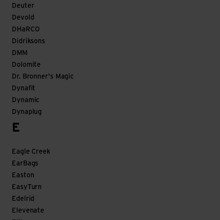
Deuter
Devold
DHaRCO
Didriksons
DMM
Dolomite
Dr. Bronner's Magic
Dynafit
Dynamic
Dynaplug
E
Eagle Creek
EarBags
Easton
EasyTurn
Edelrid
Elevenate