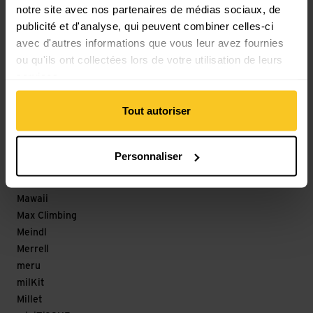
notre site avec nos partenaires de médias sociaux, de
Löffler
publicité et d'analyse, qui peuvent combiner celles-ci
M
avec d'autres informations que vous leur avez fournies
ou qu'ils ont collectées lors de votre utilisation de leurs
Magicshine
services.
Maloja
mamalila
Tout autoriser
Mammut
Marco
Marker
Personnaliser
Marmot
Matador
Mawaii
Max Climbing
Meindl
Merrell
meru
milKit
Millet