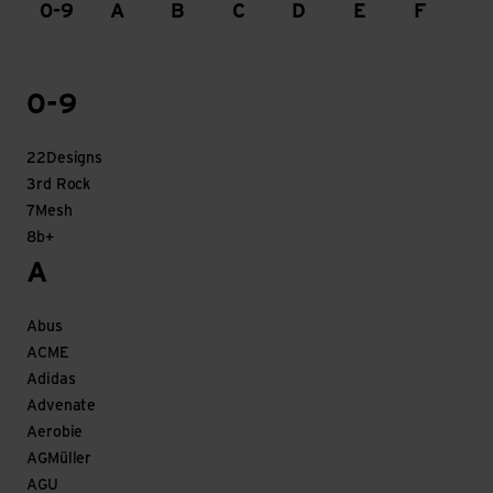
0-9
A
B
C
D
E
F
G
0-9
22Designs
3rd Rock
7Mesh
8b+
A
Abus
ACME
Adidas
Advenate
Aerobie
AGMüller
AGU