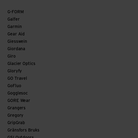
G-FORM
Galfer
Garmin
Gear Aid
Giesswein
Giordana
Giro
Glacier Optics
Gloryfy
GO Travel
GoFluo
Gogglesoc
GORE Wear
Grangers
Gregory
GripGrab
Gränsfors Bruks
GSI Outdoors