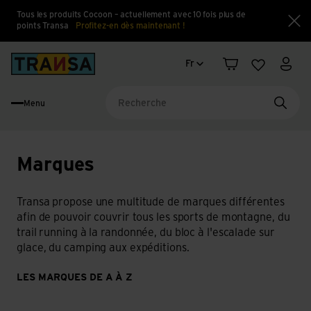
Tous les produits Cocoon – actuellement avec 10 fois plus de
points Transa
Profitez-en dès maintenant !
Fe
Changement de langue
Back to home
Fr
Panier
Liste d'en
Mon 
Menu
Reche
Marques
Transa propose une multitude de marques différentes
afin de pouvoir couvrir tous les sports de montagne, du
trail running à la randonnée, du bloc à l'escalade sur
glace, du camping aux expéditions.
LES MARQUES DE A À Z