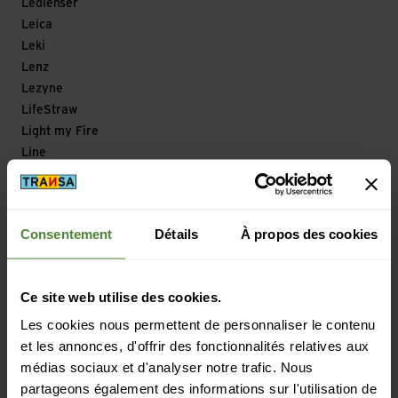
Ledlenser
Leica
Leki
Lenz
Lezyne
LifeStraw
Light my Fire
Line
Lizard
Loksak
Longfield Games
Consentement
Détails
À propos des cookies
Look
Looking for Wild
Lowa
Ce site web utilise des cookies.
Lowe Alpine
Les cookies nous permettent de personnaliser le contenu
Lowepro
et les annonces, d'offrir des fonctionnalités relatives aux
LuCycle
médias sociaux et d'analyser notre trafic. Nous
Lundhags
partageons également des informations sur l'utilisation de
Lyofood