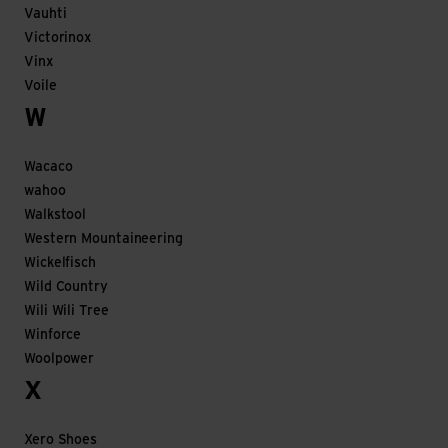
Vauhti
Victorinox
Vinx
Voile
W
Wacaco
wahoo
Walkstool
Western Mountaineering
Wickelfisch
Wild Country
Wili Wili Tree
Winforce
Woolpower
X
Xero Shoes