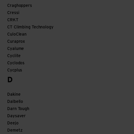
Craghoppers
Cressi
CRKT
CT Climbing Technology
CuloClean
Curaprox
Cyalume
Cyclite
Cyclodos
Cycplus
D
Dakine
Dalbello
Darn Tough
Daysaver
Deejo
Demetz