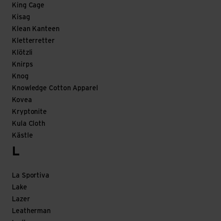
King Cage
Kisag
Klean Kanteen
Kletterretter
Klötzli
Knirps
Knog
Knowledge Cotton Apparel
Kovea
Kryptonite
Kula Cloth
Kästle
L
La Sportiva
Lake
Lazer
Leatherman