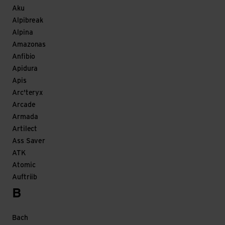
Aku
Alpibreak
Alpina
Amazonas
Anfibio
Apidura
Apis
Arc'teryx
Arcade
Armada
Artilect
Ass Saver
ATK
Atomic
Auftriib
B
Bach