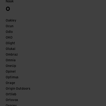
Näak
O
Oakley
Ocun
Odlo
OKO
Olight
Olukai
Ombraz
Omnia
OneUp
Opinel
Optimus
Orage
Origin Outdoors
Ortlieb
Ortovox
Osprey