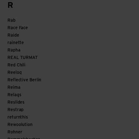
R
Rab
Race Face
Raide
rainette
Rapha
REAL TURMAT
Red Chili
Reeloq
Reflective Berlin
Reima
Relags
Reslides
Restrap
returnthis
Rewoolution
Rohner