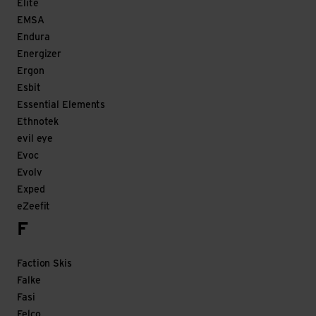
Elite
EMSA
Endura
Energizer
Ergon
Esbit
Essential Elements
Ethnotek
evil eye
Evoc
Evolv
Exped
eZeefit
F
Faction Skis
Falke
Fasi
Felco