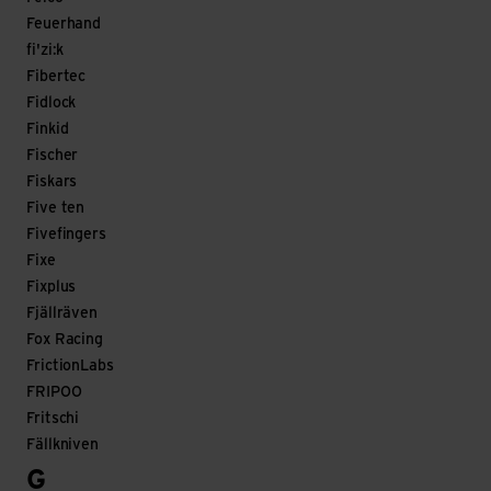
Feuerhand
fi'zi:k
Fibertec
Fidlock
Finkid
Fischer
Fiskars
Five ten
Fivefingers
Fixe
Fixplus
Fjällräven
Fox Racing
FrictionLabs
FRIPOO
Fritschi
Fällkniven
G