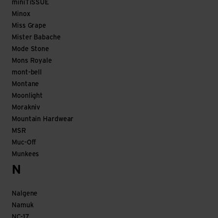
miniTiSSUE
Minox
Miss Grape
Mister Babache
Mode Stone
Mons Royale
mont-bell
Montane
Moonlight
Morakniv
Mountain Hardwear
MSR
Muc-Off
Munkees
N
Nalgene
Namuk
NC-17