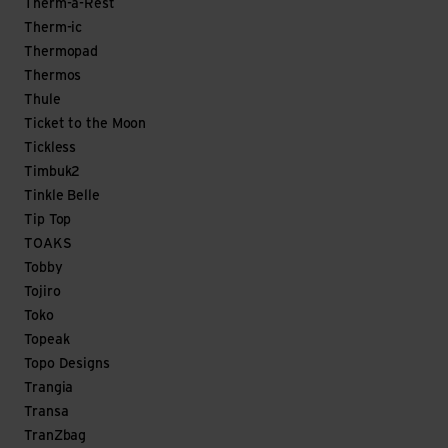
Therm-a-Rest
Therm-ic
Thermopad
Thermos
Thule
Ticket to the Moon
Tickless
Timbuk2
Tinkle Belle
Tip Top
TOAKS
Tobby
Tojiro
Toko
Topeak
Topo Designs
Trangia
Transa
TranZbag