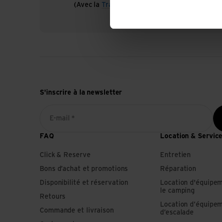
(Avec la
TransaCard
toujours gratuit)
S'inscrire à la newsletter
E-mail *
FAQ
Location & Servic
Click & Reserve
Entretien
Bons d’achat et promotions
Réparation
Disponibilité et réservation
Location d'équipe
le camping
Retours
Location d’équipe
Commande et livraison
d’escalade