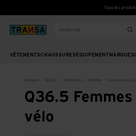
Tous les produit
Back to home
Re
VÊTEMENTS
CHAUSSURES
ÉQUIPEMENT
MARQUES
Marques
Q36.5
Vêtements
Femmes
Accessoires & g
Q36.5 Femmes 
vélo