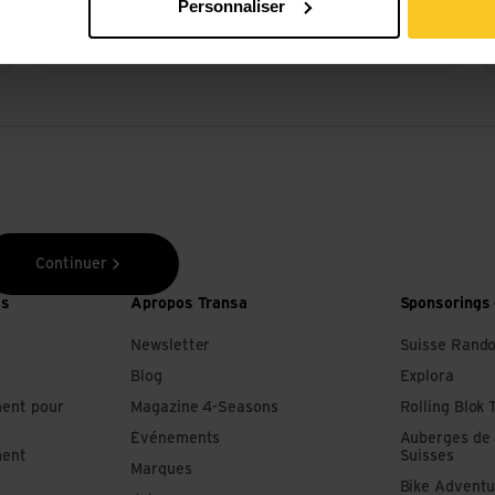
Personnaliser
encore
Continuer
es
Apropos Transa
Sponsorings 
Newsletter
Suisse Rand
Blog
Explora
ment pour
Magazine 4-Seasons
Rolling Blok 
Événements
Auberges de
ment
Suisses
Marques
Bike Adventu