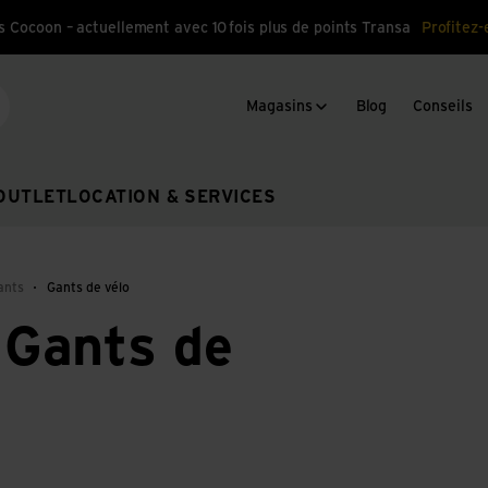
s Cocoon – actuellement avec 10 fois plus de points Transa
Profitez-
Magasins
Blog
Conseils
cherche
OUTLET
LOCATION & SERVICES
ants
Gants de vélo
Gants de