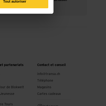
Tout autoriser
et partenariats
Contact et conseil
o
info@transa.ch
Téléphone
Tour de Blokwelt
Magasins
 Jeunesse
Cartes cadeaux
re Tours