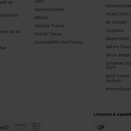
Jobs
ment de
Hoehenfiebe
Apprentissages
Think Climb 
uipements
Médias
My Camper
Histoire Transa
Linguista
ures de ski
Charte Transa
Globetrotter
La durabilité chez Transa
Nature Tours
lisé
africa design
European Out
EOFT
Banff Center
Festival
Internationa
Livraison & expédi