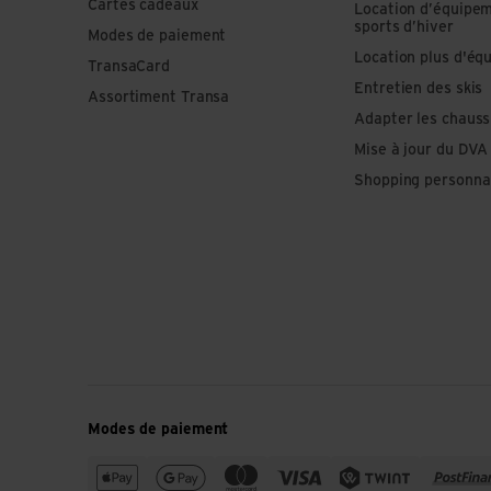
Cartes cadeaux
Location d’équipe
sports d’hiver
Modes de paiement
Location plus d'éq
TransaCard
Entretien des skis
Assortiment Transa
Adapter les chauss
Mise à jour du DVA
Shopping personna
Modes de paiement