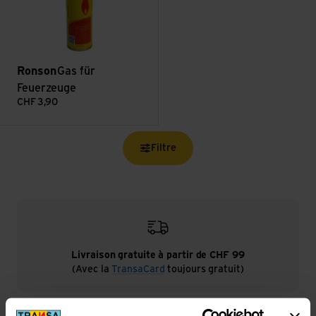
Ronson
Gas für
Feuerzeuge
CHF
3,90
Filtre
Livraison gratuite à partir de CHF 99
(Avec la
TransaCard
toujours gratuit)