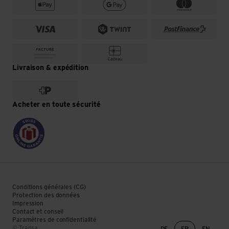
Livraison & expédition
Acheter en toute sécurité
Conditions générales (CG)
Protection des données
Impression
Contact et conseil
Paramètres de confidentialité
Changement de lan
© Transa
DE
FR
EN