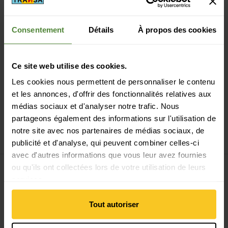
Consentement
Détails
À propos des cookies
Paiement sécurisé avec Twint, Visa et plus encore
Ce site web utilise des cookies.
Les cookies nous permettent de personnaliser le contenu
et les annonces, d'offrir des fonctionnalités relatives aux
médias sociaux et d'analyser notre trafic. Nous
14 jours de droit de rétractation
partageons également des informations sur l'utilisation de
notre site avec nos partenaires de médias sociaux, de
publicité et d'analyse, qui peuvent combiner celles-ci
avec d'autres informations que vous leur avez fournies
ou qu'ils ont collectées lors de votre utilisation de leurs
services.
S'inscrire à la newsletter
Tout autoriser
E-mail *