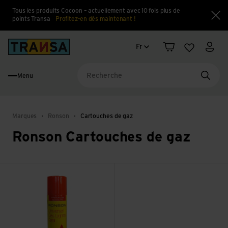
Tous les produits Cocoon – actuellement avec 10 fois plus de
points Transa
Profitez-en dès maintenant !
Fe
Changement de langue
Back to home
Fr
Panier
Liste d'en
Mon 
Menu
Reche
Marques
Ronson
Cartouches de gaz
Ronson Cartouches de gaz
Voir Gas für Feuerzeuge