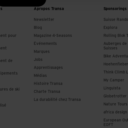
es
Apropos Transa
Sponsorings 
Newsletter
Suisse Rand
Blog
Explora
ment pour
Magazine 4-Seasons
Rolling Blok 
Événements
Auberges de
ment
Suisses
Marques
Bike Adventu
Jobs
ment de
Hoehenfiebe
Apprentissages
Think Climb 
uipements
Médias
My Camper
Histoire Transa
Linguista
ures de ski
Charte Transa
Globetrotter
La durabilité chez Transa
Nature Tours
lisé
africa design
European Out
EOFT