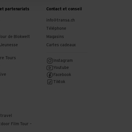
et partenariats
Contact et conseil
o
info@transa.ch
Téléphone
Tour de Blokwelt
Magasins
 Jeunesse
Cartes cadeaux
re Tours
Instagram
r
Youtube
Live
Facebook
Tiktok
 travel
door Film Tour –