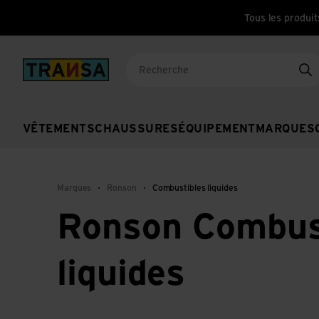
Tous les produit
Back to home
Re
VÊTEMENTS
CHAUSSURES
ÉQUIPEMENT
MARQUES
Marques
Ronson
Combustibles liquides
Ronson Combus
liquides