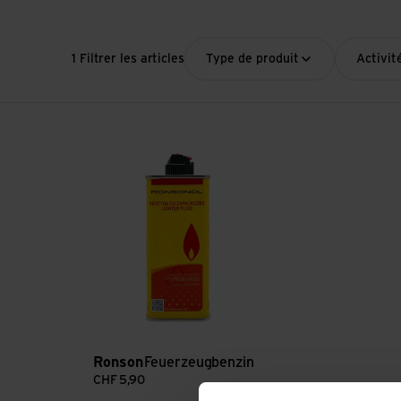
1 Filtrer les articles
Type de produit
Activit
Voir Feuerzeugbenzin
Ronson
Feuerzeugbenzin
CHF
5,90