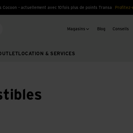
s Cocoon – actuellement avec 10 fois plus de points Transa
Profitez-
Magasins
Blog
Conseils
cherche
OUTLET
LOCATION & SERVICES
tibles