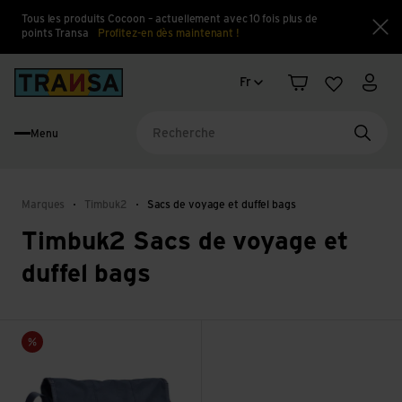
Tous les produits Cocoon – actuellement avec 10 fois plus de
points Transa
Profitez-en dès maintenant !
Fe
Changement de langue
Back to home
Fr
Panier
Liste d'en
Mon 
Menu
Reche
Marques
Timbuk2
Sacs de voyage et duffel bags
Timbuk2 Sacs de voyage et
duffel bags
Voir Flight Classic Messenger
Vente