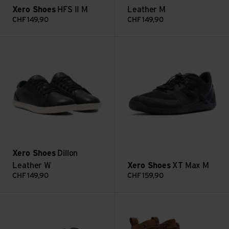
Xero Shoes
HFS II M
Leather M
CHF
149,90
CHF
149,90
Voir Dillon Leather W
Voir XT Max M
Xero Shoes
Dillon
Leather W
Xero Shoes
XT Max M
CHF
149,90
CHF
159,90
Voir XT Max W
Voir Breckenridge W