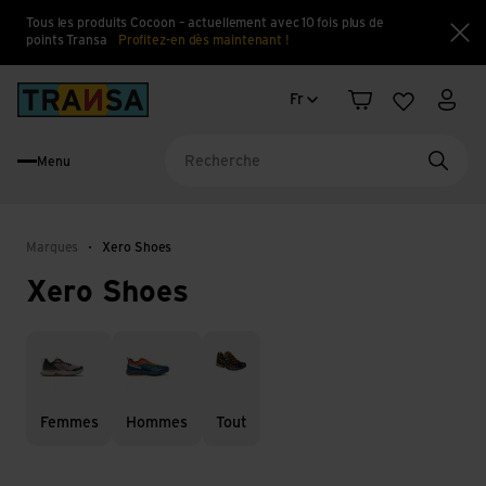
Tous les produits Cocoon – actuellement avec 10 fois plus de
points Transa
Profitez-en dès maintenant !
Fe
Changement de langue
Back to home
Fr
Panier
Liste d'en
Mon 
Menu
Reche
Marques
Xero Shoes
Xero Shoes
Femmes
Hommes
Tout
Femmes
Hommes
Tout