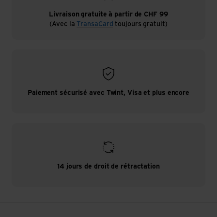
l'équilibre. La marche, le foulage et la randonnée se
font sur des semelles adaptées aux sensations. Elle
Livraison gratuite à partir de CHF 99
(Avec la
TransaCard
toujours gratuit)
permet de ressentir le monde naturel environnant sans
que le pied ne perde de sa stabilité et de sa sécurité.
Paiement sécurisé avec Twint, Visa et plus encore
14 jours de droit de rétractation