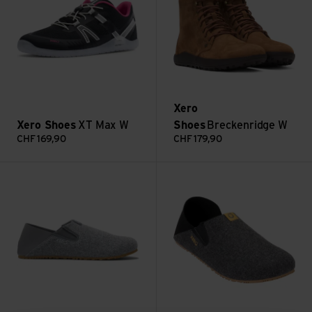
Xero
Xero Shoes
XT Max W
Shoes
Breckenridge W
CHF
169,90
CHF
179,90
Voir Pagose W
Voir Pagose M