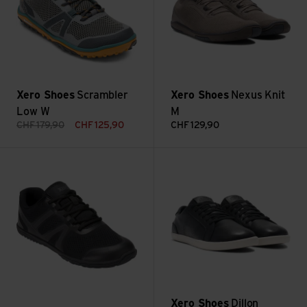
Xero Shoes
Scrambler
Xero Shoes
Nexus Knit
Low W
M
CHF
179,90
CHF
125,90
CHF
129,90
Voir HFS II M
Voir Dillon Leather M
Xero Shoes
Dillon