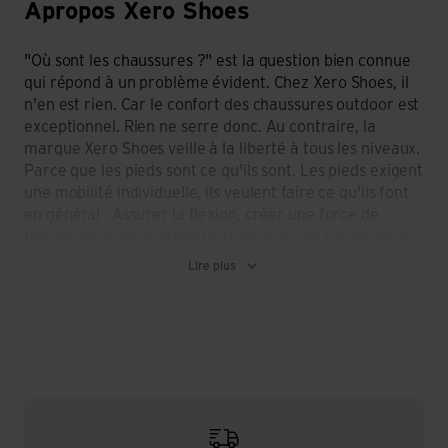
Apropos Xero Shoes
"Où sont les chaussures ?" est la question bien connue
qui répond à un problème évident. Chez Xero Shoes, il
n'en est rien. Car le confort des chaussures outdoor est
exceptionnel. Rien ne serre donc. Au contraire, la
marque Xero Shoes veille à la liberté à tous les niveaux.
Parce que les pieds sont ce qu'ils sont. Les pieds exigent
une mobilité individuelle, ils veulent faire ce qu'ils font
en général : Assurer la flexion, créer une force de
flexion, garantir la stabilité et former une terminaison
solide du corps. Tout cela sans avoir de fonctions
Lire plus
contraignantes. Car les Xero Shoes donnent le
sentiment d'un lien direct avec le souterrain. Pour la
marque, avoir les pieds sur terre est une évidence.
L'adhérence au sol également. Le naturel prime sur
tout le reste - en termes de coupe, de sensation et de
mouvement. La coupe choisie laisse les orteils libres,
l'absence de talon assure une posture exemplaire. A
cela s'ajoute une orientation proche du sol qui assure