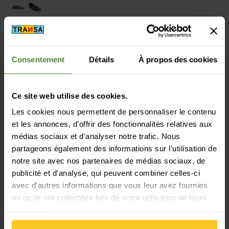
light gray
black
Variantes de couleurs en
soldes
Xero Shoes
Pagose W
Xero Shoes
Pagose M
CHF
89,90
CHF
89,90
Consentement
Détails
À propos des cookies
Voir Pagosa Cozy W
Voir Z-Trail EV M
Ce site web utilise des cookies.
Les cookies nous permettent de personnaliser le contenu
et les annonces, d'offrir des fonctionnalités relatives aux
médias sociaux et d'analyser notre trafic. Nous
partageons également des informations sur l'utilisation de
notre site avec nos partenaires de médias sociaux, de
publicité et d'analyse, qui peuvent combiner celles-ci
avec d'autres informations que vous leur avez fournies
Xero Shoes
Pagosa
multi-black
deep lagoon
ou qu'ils ont collectées lors de votre utilisation de leurs
Cozy W
Xero Shoes
Z-Trail EV M
services.
CHF
89,90
CHF
99,90