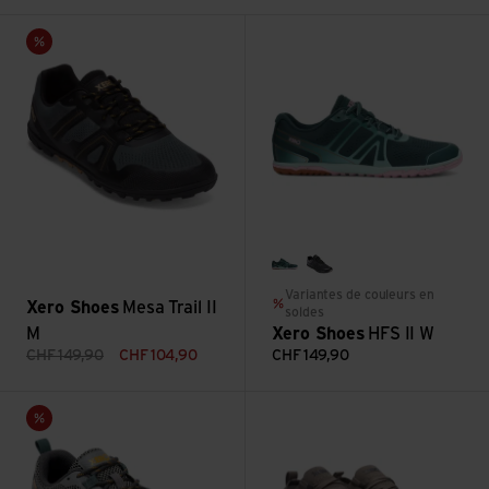
Voir Mesa Trail II M
Voir HFS II W
Vente
sea moss/pink-a-boo
black/frost gray
Variantes de couleurs en
Xero Shoes
Mesa Trail II
soldes
M
Xero Shoes
HFS II W
CHF
149,90
CHF
104,90
CHF
149,90
Voir Scrambler Low W
Voir Nexus Knit M
Vente