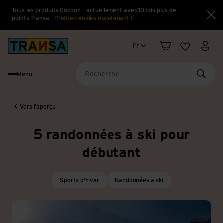
Tous les produits Cocoon – actuellement avec 10 fois plus de
points Transa
Profitez-en dès maintenant !
Fe
Changement de langue
Back to home
Fr
Panier
Liste d'en
Mon 
Menu
Reche
Vers l'aperçu
5 randonnées à ski pour
débutant
Sports d'hiver
Randonnées à ski