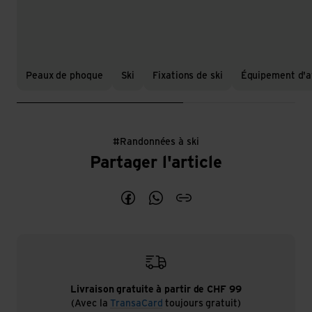
Peaux de phoque
Ski
Fixations de ski
Équipement d'a
#Randonnées à ski
5 randonnée
Partager l'article
Partage l'article 5 randonnées à ski
Partage l'article 5 randonnées
blogArticleShareCopyLin
Livraison gratuite à partir de CHF 99
(Avec la
TransaCard
toujours gratuit)