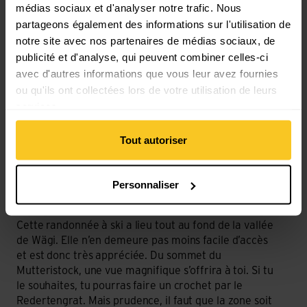
médias sociaux et d'analyser notre trafic. Nous
partageons également des informations sur l'utilisation de
notre site avec nos partenaires de médias sociaux, de
publicité et d'analyse, qui peuvent combiner celles-ci
avec d'autres informations que vous leur avez fournies
ou qu'ils ont collectées lors de votre utilisation de leurs
services.
Tout autoriser
Photo © Ruedi Thomi
Personnaliser
Le Mutteristock et le Redertengrad
Cette randonnée à ski a lieu tout au fond de la vallée
de Wägi. Elle n’en demeure pas moins facile d’accès
et est donc très appréciée. Du sommet du
Mutteristock, une vue magnifique s’offrira à toi. Si tu
le souhaites, tu pourras faire un crochet par le
Redertengrat. Mais prudence, il faut que la zone soit