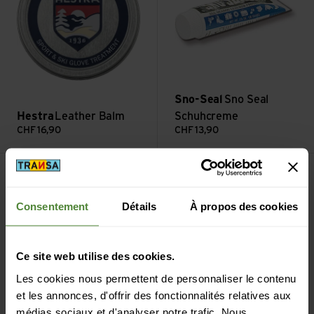
Sno-Seal
Sno Seal
Hestra
Leather Balm
Schuhcreme
CHF
16,90
CHF
13,90
Filtre
Consentement
Détails
À propos des cookies
Ce site web utilise des cookies.
Produits d'entretien et spray
Les cookies nous permettent de personnaliser le contenu
imperméabilisant
et les annonces, d'offrir des fonctionnalités relatives aux
médias sociaux et d'analyser notre trafic. Nous