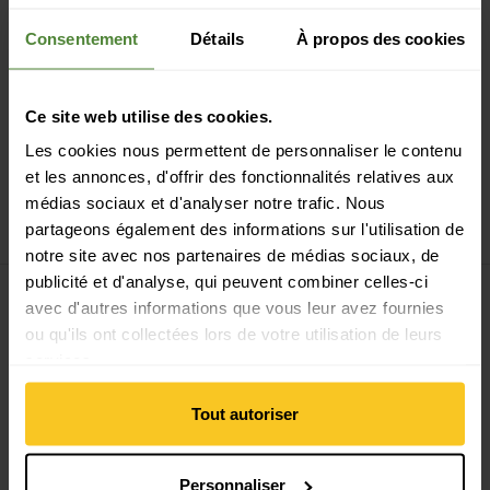
Consentement
Détails
À propos des cookies
Ce site web utilise des cookies.
black
hellgrau
Les cookies nous permettent de personnaliser le contenu
Salomon
Quick Fit
asche
erde
grau/schwarz
red
schwarz
et les annonces, d'offrir des fonctionnalités relatives aux
Hanwag
Schnürsenkel
Lacing System
médias sociaux et d'analyser notre trafic. Nous
120cm
Schnürsenkel
partageons également des informations sur l'utilisation de
CHF
6,90
CHF
9,90
notre site avec nos partenaires de médias sociaux, de
Voir Mountain Running Laces 132cm
publicité et d'analyse, qui peuvent combiner celles-ci
avec d'autres informations que vous leur avez fournies
ou qu'ils ont collectées lors de votre utilisation de leurs
services.
Tout autoriser
Personnaliser