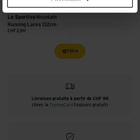
grey
white/mid grey
La Sportiva
Mountain
Running Laces 132cm
CHF
2,90
Filtre
Livraison gratuite à partir de CHF 99
(Avec la
TransaCard
toujours gratuit)