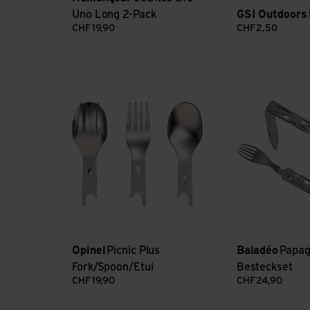
Uno Long 2-Pack
GSI Outdoors
CHF
19,90
CHF
2,50
Voir Picnic Plus Fork/Spoon/Etui
Voir Papagayo Be
Opinel
Picnic Plus
Baladéo
Papa
Fork/Spoon/Etui
Besteckset
CHF
19,90
CHF
24,90