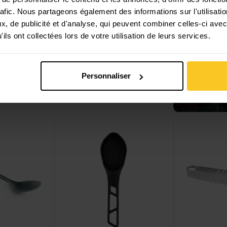
BLOG
rafic. Nous partageons également des informations sur l'utilisati
, de publicité et d'analyse, qui peuvent combiner celles-ci avec
5 conse
ils ont collectées lors de votre utilisation de leurs services.
passer l
forest green
orange
dans la 
Humangear
GoBites BIO
sans
Personnaliser
Fork
Duo
héberg
CHF
9,90
: 
Lire plus
Voir Folding Serving Spoon
Voir BBQ Tong