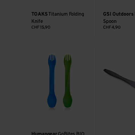
TOAKS
Titanium Folding
GSI Outdoors
Knife
Spoon
CHF
15,90
CHF
4,90
Voir GoBites BIO Uno Long 2-Pack
Voir Knife
Humangear
GoBites BIO