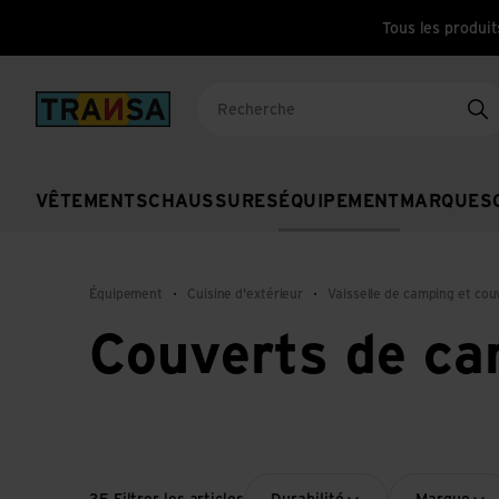
Tous les produit
Back to home
Re
VÊTEMENTS
CHAUSSURES
ÉQUIPEMENT
MARQUES
Équipement
Cuisine d'extérieur
Vaisselle de camping et cou
Couverts de ca