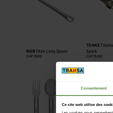
TOAKS
Titani
MSR
Titan Long Spoon
Spork
CHF
19,90
CHF
15,90
Voir Sculptor Thermobehälter Besteckset kurz
Voir Fork
Consentement
Ce site web utilise des cook
Les cookies nous permettent d