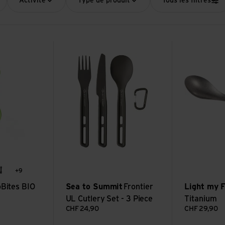
Activité
Type de produit
Tous les filtres
Uno
Voir Frontier UL Cutlery Set - 3 Piece
Voir Spork Ti
+9
ium green
black
Bites BIO
Sea to Summit
Frontier
Light my F
UL Cutlery Set - 3 Piece
Titanium
CHF
24,90
CHF
29,90