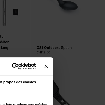
tor
älter
 lang
GSI Outdoors
Spoon
CHF
2,50
nseils pour passer la nuit dans la jungle sans hébergement
Voir Folding Spatula
À propos des cookies
nnalités relatives aux médias