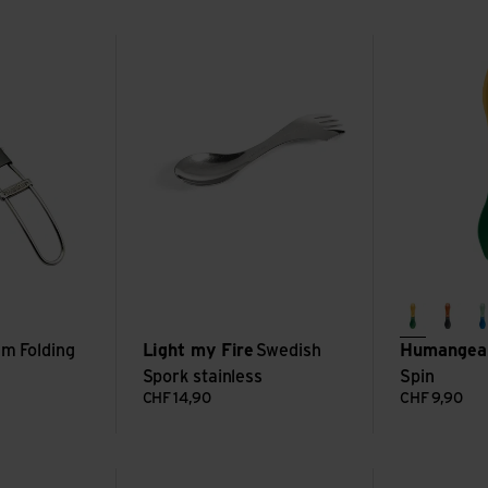
ing Fork
Voir Swedish Spork stainless
Voir GoBites B
Green/Ye
Gray
um Folding
Light my Fire
Swedish
Humangea
Spork stainless
Spin
CHF
14,90
CHF
9,90
no
Voir Ring Cutlery Set
Voir Brändi H