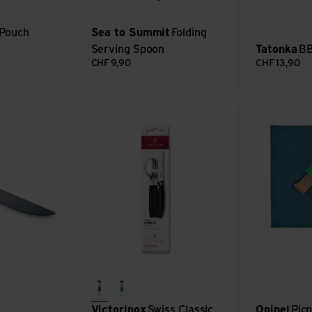
Pouch
Sea to Summit
Folding
Serving Spoon
Tatonka
BB
CHF
9,90
CHF
13,90
Voir Swiss Classic Picknick-Set
Voir Picnic Pl
schwarz
dunkelgrün
Victorinox
Swiss Classic
Opinel
Picn