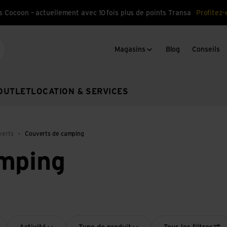
s Cocoon – actuellement avec 10 fois plus de points Transa
Profitez-
Magasins
Blog
Conseils
cherche
OUTLET
LOCATION & SERVICES
verts
Couverts de camping
mping