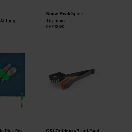
Snow Peak
Spork
Q Tong
Titanium
CHF
12,90
us Set complet with N°8 Inox
Voir 3-in-1 Food Tongs
ic Plus Set
GSI Outdoors
3-in-1 Food