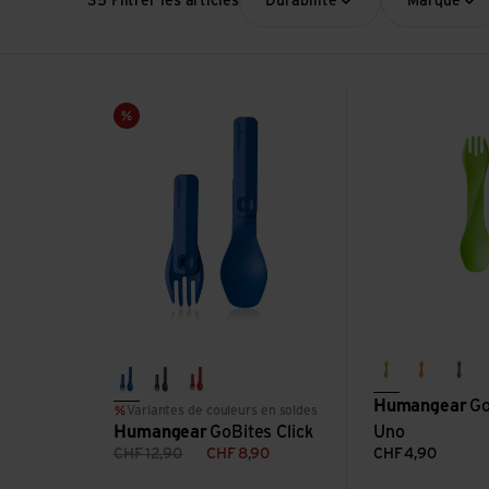
35 Filtrer les articles
Durabilité
Marque
Voir GoBites Click
Voir GoBites BIO 
Vente
light green
orange
med
blue
grey
red
Humangear
Go
Variantes de couleurs en soldes
Humangear
GoBites Click
Uno
CHF
12,90
CHF
8,90
CHF
4,90