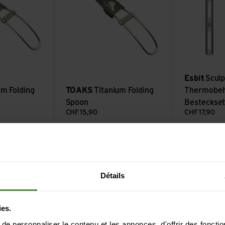
Esbit
Sculp
um Folding
TOAKS
Titanium Folding
Thermobeh
Spoon
Besteckset
CHF
15,90
CHF
17,90
: 5 co
Lire plus
Voir GoBites BIO Duo
Détails
ies.
e personnaliser le contenu et les annonces, d'offrir des fonctio