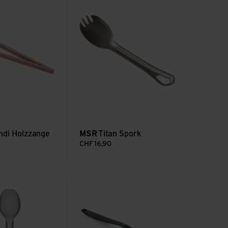
ndi Holzzange
MSR
Titan Spork
CHF
16,90
 Thermobehälter Besteckset lang
Voir Spoon