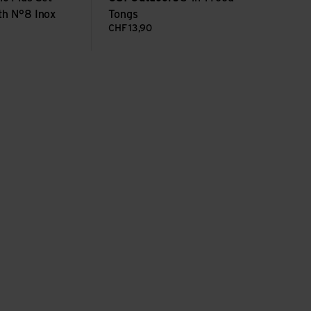
th N°8 Inox
Tongs
CHF
13,90