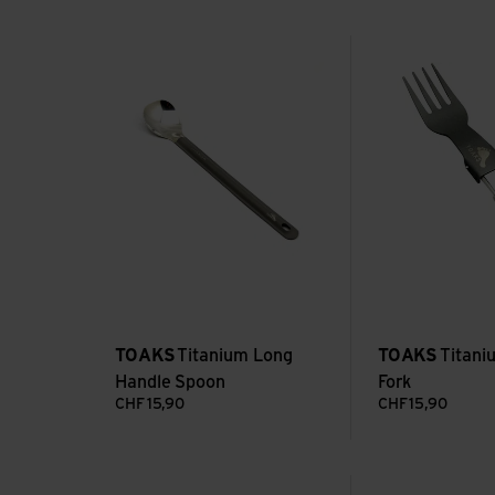
Voir Titanium Long Handle Spoon
Voir Titanium Fold
TOAKS
Titanium Long
TOAKS
Titani
Handle Spoon
Fork
CHF
15,90
CHF
15,90
Voir Campfire Cutlery Set
Voir GoBites Ti-U