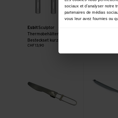
sociaux et d'analyser notre t
partenaires de médias sociaux
vous leur avez fournies ou qu'
Esbit
Sculptor
Thermobehälter
Besteckset kurz
GSI Outdoors
CHF
13,90
CHF
2,50
Voir Titanium Folding Knife
Voir Pouch Spoon