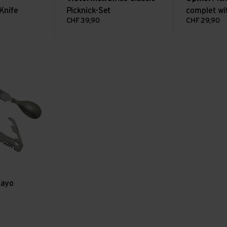
Knife
Picknick-Set
complet wi
CHF
39,90
CHF
29,90
steckset
gayo