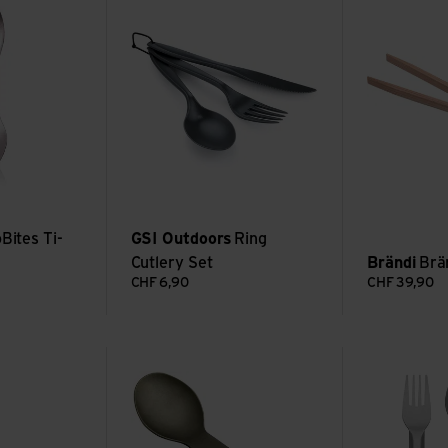
Bites Ti-
GSI Outdoors
Ring
Cutlery Set
Brändi
Brä
CHF
6,90
CHF
39,90
ding Spork
Voir Titanium Folding Spoon
Voir Sculptor