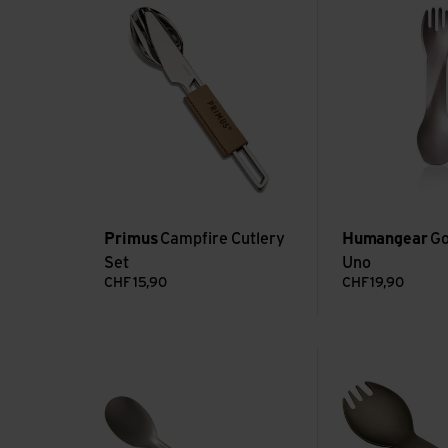
Primus
Campfire Cutlery
Humangear
Go
Set
Uno
CHF
15,90
CHF
19,90
Voir Titan Long Spoon
Voir Titanium Fol