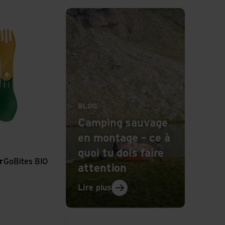
: Camping sauvage en montage – ce à
Lire plus
IO Spin
BLOG
Camping sauvage
en montage – ce à
llow
/Orange
Blue/Mint Green
quoi tu dois faire
r
GoBites BIO
attention
: Camping sauvage en montage 
Lire plus
olzzange
Voir Titan Spork