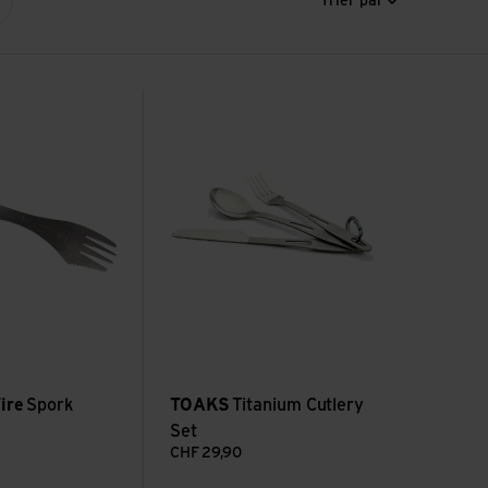
Trier par
tanium
Voir Titanium Cutlery Set
ire
Spork
TOAKS
Titanium Cutlery
Set
CHF
29,90