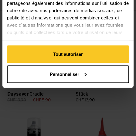
CHF
29,90
CHF
8,90
partageons également des informations sur l'utilisation de
notre site avec nos partenaires de médias sociaux, de
Voir Cradle
Voir SM-CN91012 Quick-Link 12
publicité et d'analyse, qui peuvent combiner celles-ci
Vente
avec d'autres informations que vous leur avez fournies
ou qu'ils ont collectées lors de votre utilisation de leurs
services.
Tout autoriser
Personnaliser
Shimano
SM-CN91012
Quick-Link 12-fach 2
Daysaver
Cradle
Stück
CHF
19,90
CHF
5,90
CHF
13,90
Voir Degreaser, Entfetter
Voir Talkum Puder