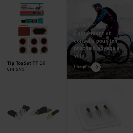
BLOG
Équipement et
conseils pour ton
prochain voyage à
vélo
Tip Top
Set TT 02
: Équipement et conse
Lire plus
CHF
5,90
Voir Dynaplug Plug Pack Tubeless Reparatur Stifte Set
Voir Road Soft Nose Tubeless R