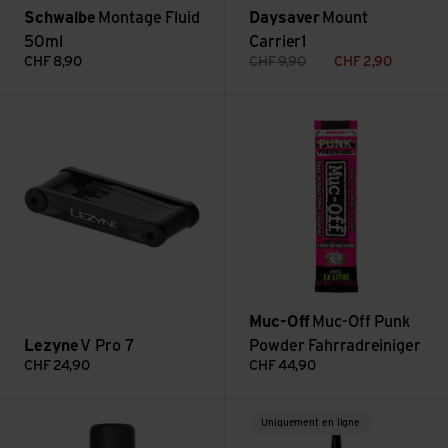
Schwalbe
Montage Fluid
Daysaver
Mount
50ml
Carrier1
CHF
8,90
CHF
9,90
CHF
2,90
Voir V Pro 7
Voir Muc-Off Punk Powder Fahr
Muc-Off
Muc-Off Punk
Lezyne
V Pro 7
Powder Fahrradreiniger
CHF
24,90
CHF
44,90
Voir Bike Protect Spray
Voir E-Bike Lube 100ml
Uniquement en ligne