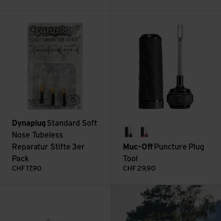
Voir Standard Soft Nose Tubeless Reparatur Stifte 3er Pack
Voir Puncture Plug Tool
Dynaplug
Standard Soft
Nose Tubeless
black
pink
Reparatur Stifte 3er
Muc-Off
Puncture Plug
Pack
Tool
CHF
17,90
CHF
29,90
: Bikepacking en Suisse
Voir Schlauchflickzeug gross TT 05
Lire plus