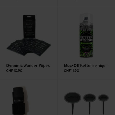
Voir Wonder Wipes
Voir Kettenreiniger
Dynamic
Wonder Wipes
Muc-Off
Kettenreiniger
CHF
10,90
CHF
11,90
Voir Tyre Boot Kit
Voir Tubeless Pro Plugs