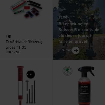
BLOG
Bikepacking en
Suisse: 5 circuits de
plusieurs jours à
Tip
faire en gravel
Top
Schlauchflickzeug
gross TT 05
: Bikepacking en Suiss
Lire plus
CHF
12,90
Voir EDC V2 Threadless Carrier
Voir Bio Drivetrain Detox (with