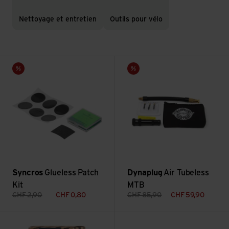
Nettoyage et entretien
Outils pour vélo
Voir Glueless Patch Kit
Voir Air Tubeless MTB
Vente
Vente
Syncros
Glueless Patch
Dynaplug
Air Tubeless
Kit
MTB
CHF
2,90
CHF
0,80
CHF
85,90
CHF
59,90
Voir Natural Bike Soap
Voir Shuttle Lever 1.2