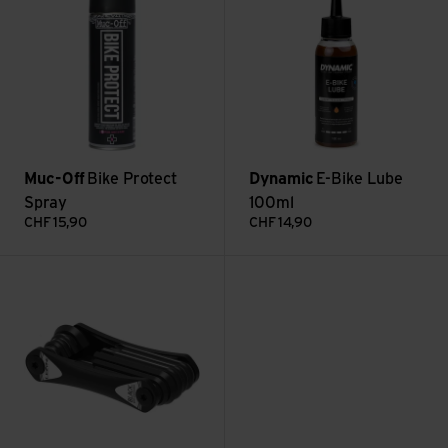
Muc-Off
Bike Protect
Dynamic
E-Bike Lube
Spray
100ml
CHF
15,90
CHF
14,90
Voir Rap ll 12