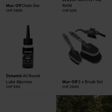
Muc-Off
Chain Doc
Refill
CHF
39,90
CHF
6,90
Voir All Round Lube Alpcross
Voir 3 x Brush Set
Dynamic
All Round
Lube Alpcross
Muc-Off
3 x Brush Set
CHF
9,90
CHF
29,90
: Randonnées à vélo av
Voir Topeak Mini Tool 18 +
Lire plus