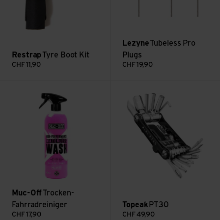
Lezyne
Tubeless Pro
Restrap
Tyre Boot Kit
Plugs
CHF
11,90
CHF
19,90
Voir Trocken-Fahrradreiniger
Voir PT30
Muc-Off
Trocken-
Fahrradreiniger
Topeak
PT30
CHF
17,90
CHF
49,90