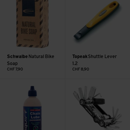
Schwalbe
Natural Bike
Topeak
Shuttle Lever
Soap
1.2
CHF
7,90
CHF
8,90
Voir Kettenwachs langhaftend
Voir Topeak Mini Tool 20 Pro