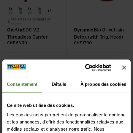
+3
Red
black
blue
green
Variantes de couleurs en
soldes
OneUp
EDC V2
Dynamic
Bio Drivetrain
Threadless Carrier
Detox (with Trig. Head)
CHF
63,90
CHF
17,90
Voir Natural Bike Soap Starter Set
Voir Byasi Werkzeugbidon
Consentement
Détails
À propos des cookies
Ce site web utilise des cookies.
Les cookies nous permettent de personnaliser le contenu
Schwalbe
Natural Bike
Elite
Byasi
et les annonces, d'offrir des fonctionnalités relatives aux
Soap Starter Set
Werkzeugbidon
médias sociaux et d'analyser notre trafic. Nous