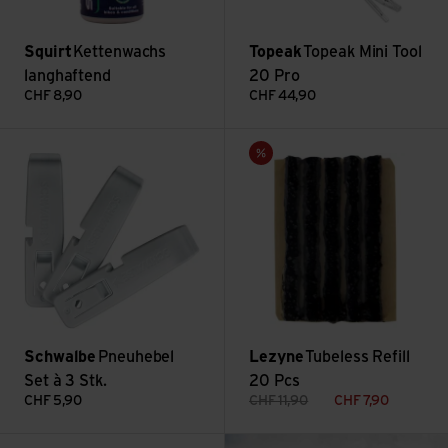
Squirt
Kettenwachs
Topeak
Topeak Mini Tool
langhaftend
20 Pro
CHF
8,90
CHF
44,90
Voir Pneuhebel Set à 3 Stk.
Voir Tubeless Refill 20 Pcs
Vente
Schwalbe
Pneuhebel
Lezyne
Tubeless Refill
Set à 3 Stk.
20 Pcs
CHF
5,90
CHF
11,90
CHF
7,90
: Équipement et consei
Voir Set TT 02
Lire plus