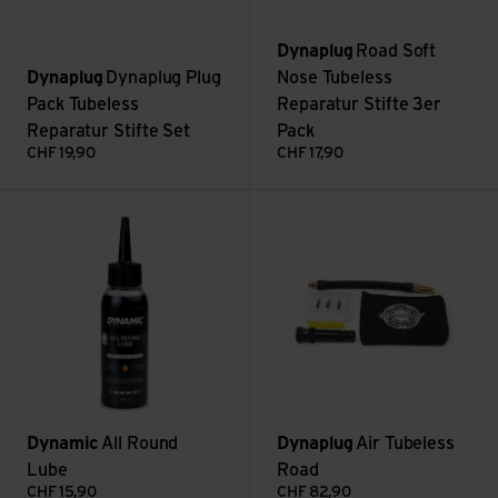
Dynaplug
Road Soft
Dynaplug
Dynaplug Plug
Nose Tubeless
Pack Tubeless
Reparatur Stifte 3er
Reparatur Stifte Set
Pack
CHF
19,90
CHF
17,90
Voir All Round Lube
Voir Air Tubeless Road
Dynamic
All Round
Dynaplug
Air Tubeless
Lube
Road
CHF
15,90
CHF
82,90