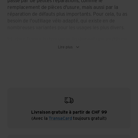
passe par de petites réparations, comme le
remplacement de pièces d'usure, mais aussi par la
réparation de défauts plus importants. Pour cela, tu as
besoin de l'outillage vélo adapté, qui existe en de
nombreuses variantes pour les usages les plus divers.
Ici, chez Transa, tu trouveras également une multitude
d'outils vélo adaptés, qui complètent judicieusement
Lire plus
ton équipement vélo. Par exemple, le presse-rivets de
chaîne, le tendeur de rayons, les clés à pédales, les
multi-outils ou les outils, les clés dynamométriques ou
les pinces coupe-câbles - mais aussi des kits d'outils
complets pour la maison, si tu souhaites réparer ton
vélo toi-même.
Livraison gratuite à partir de CHF 99
Outils pour vélo : robustes, pratiques et
(Avec la
TransaCard
toujours gratuit)
polyvalents
Les réparations en atelier peuvent s'avérer assez