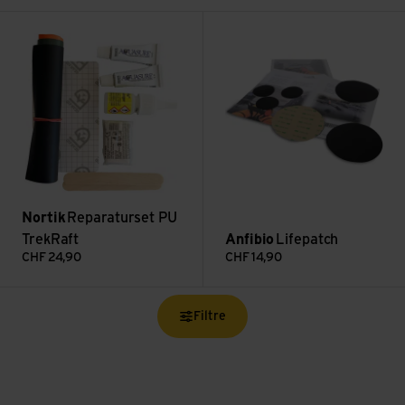
Voir Reparaturset PU TrekRaft
Voir Lifepatch
Nortik
Reparaturset PU
TrekRaft
Anfibio
Lifepatch
CHF
24,90
CHF
14,90
Filtre