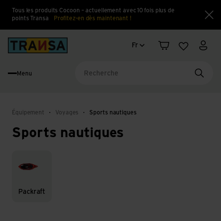
Tous les produits Cocoon – actuellement avec 10 fois plus de
points Transa
Profitez-en dès maintenant !
Fe
Changement de langue
Back to home
Fr
Panier
Liste d'en
Mon 
Menu
Reche
Équipement
Voyages
Sports nautiques
Sports nautiques
Packraft
Packraft