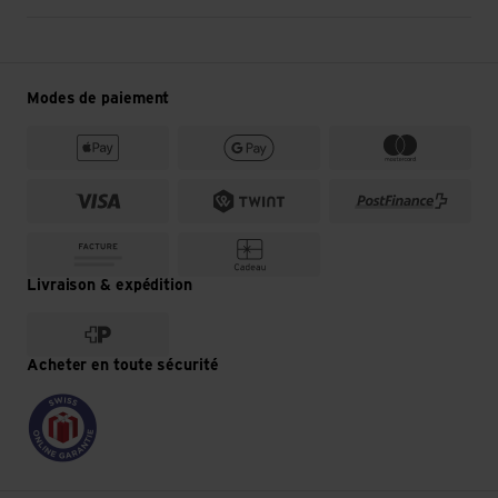
une sécurité élevée sous et hors de l'eau.
La pénétration de l'eau est empêchée et les lunettes
devraient avoir des verres antibuée.
Modes de paiement
Qu'il s'agisse de tubas, de lunettes ou de palmes,
certains modèles sont spécialement conçus pour les
femmes et les enfants.
Pour que rien ne frotte ou ne pince lorsqu'on les
porte, de nombreux modèles de masques sont
équipés d'une sangle de masque rapidement
interchangeable. Tu peux l'ajuster sans problème
Livraison & expédition
grâce à des boucles et l'adapter à la forme de ta
tête.
Un serre-tête en néoprène empêche les cheveux
Acheter en toute sécurité
longs de se coincer sous le masque de plongée.
Les accessoires pour sports nautiques sont faciles à
nettoyer après utilisation.
Des accessoires utiles pour les sports