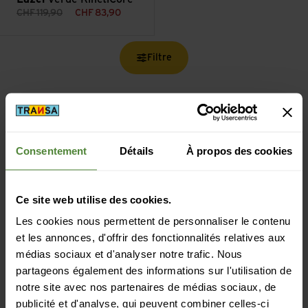
CHF
119,90
CHF
83,90
Filtre
Consentement
Détails
À propos des cookies
Livraison gratuite à partir de CHF 99
(Avec la
TransaCard
toujours gratuit)
Ce site web utilise des cookies.
Les cookies nous permettent de personnaliser le contenu
et les annonces, d'offrir des fonctionnalités relatives aux
médias sociaux et d'analyser notre trafic. Nous
partageons également des informations sur l'utilisation de
Paiement sécurisé avec Twint, Visa et plus encore
notre site avec nos partenaires de médias sociaux, de
publicité et d'analyse, qui peuvent combiner celles-ci