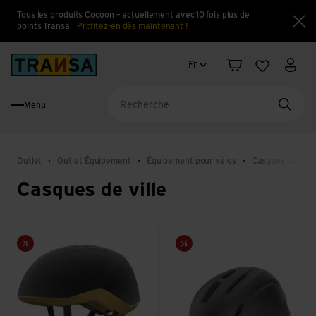
Tous les produits Cocoon – actuellement avec 10 fois plus de
points Transa
Profitez-en dès maintenant !
Fe
Changement de langue
Back to home
Fr
Panier
Liste d'en
Mon 
Menu
Reche
Outlet
Outlet Équipement
Équipement pour vélos
Casques de vélo
Casques de ville
Voir Myelin
Voir Ethos LED MIPS
Vente
Vente