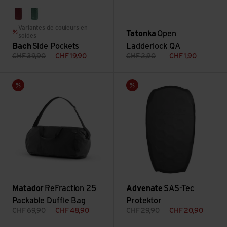
red dahlia
pine green
Variantes de couleurs en
Tatonka
Open
soldes
Bach
Side Pockets
Ladderlock QA
CHF
39,90
CHF
19,90
CHF
2,90
CHF
1,90
Voir ReFraction 25 Packable Duffle Bag
Voir SAS-Tec Protektor
Vente
Vente
Matador
ReFraction 25
Advenate
SAS-Tec
Packable Duffle Bag
Protektor
CHF
69,90
CHF
48,90
CHF
29,90
CHF
20,90