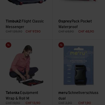
Timbuk2
Flight Classic
Osprey
Pack Pocket
Messenger
Waterproof
CHF
139,90
CHF
97,90
CHF
69,90
CHF
48,90
Voir Equipment Wrap & Roll M
Voir Schnellverschluss dual
Vente
Vente
Tatonka
Equipment
meru
Schnellverschluss
Wrap & Roll M
dual
CHF
19,90
CHF
13,90
CHF
3,90
CHF
1,90