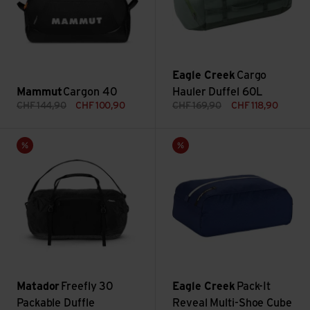
Eagle Creek
Cargo
Mammut
Cargon 40
Hauler Duffel 60L
CHF
144,90
CHF
100,90
CHF
169,90
CHF
118,90
Voir Freefly 30 Packable Duffle
Voir Pack-It Reveal Multi-Shoe
Vente
Vente
Matador
Freefly 30
Eagle Creek
Pack-It
Packable Duffle
Reveal Multi-Shoe Cube