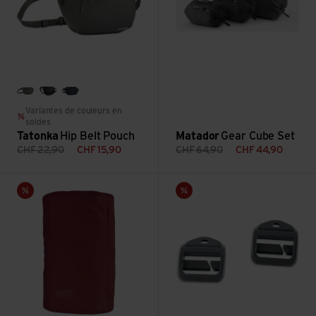
titan grey
black
navy
Variantes de couleurs en
soldes
Tatonka
Hip Belt Pouch
Matador
Gear Cube Set
CHF
22,90
CHF
15,90
CHF
64,90
CHF
44,90
Voir Side Pockets
Voir Open Ladderlock QA
Vente
Vente