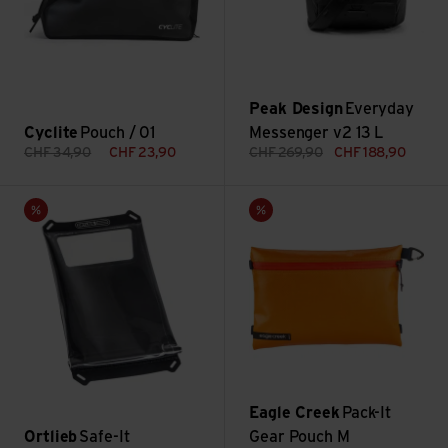
Peak Design
Everyday
Cyclite
Pouch / 01
Messenger v2 13 L
CHF
34,90
CHF
23,90
CHF
269,90
CHF
188,90
Voir Safe-It
Voir Pack-It Gear Pouch M
Vente
Vente
Eagle Creek
Pack-It
Ortlieb
Safe-It
Gear Pouch M