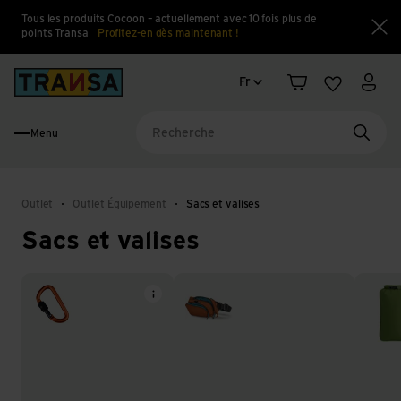
Tous les produits Cocoon – actuellement avec 10 fois plus de
points Transa
Profitez-en dès maintenant !
Fe
Changement de langue
Back to home
Fr
Panier
Liste d'en
Mon 
Menu
Reche
Outlet
Outlet Équipement
Sacs et valises
Sacs et valises
Accessoires pour sacs
Sacs de hanche et bananes
Sacs d