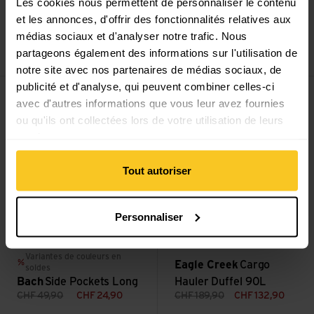
Les cookies nous permettent de personnaliser le contenu
et les annonces, d'offrir des fonctionnalités relatives aux
Bach
40mm Hipbelt
Pacsafe
ECO 12L Sling
médias sociaux et d'analyser notre trafic. Nous
Buckle incl. Web
Backpack
partageons également des informations sur l'utilisation de
CHF
14,90
CHF
3,90
CHF
189,90
CHF
132,90
notre site avec nos partenaires de médias sociaux, de
Voir Side Pockets Long
Voir Cargo Hauler Duffel 90L
publicité et d'analyse, qui peuvent combiner celles-ci
Vente
Vente
avec d'autres informations que vous leur avez fournies
ou qu'ils ont collectées lors de votre utilisation de leurs
services.
Tout autoriser
Personnaliser
sand beige
red dahlia
Variantes de couleurs en
Eagle Creek
Cargo
soldes
Bach
Side Pockets Long
Hauler Duffel 90L
CHF
49,90
CHF
24,90
CHF
189,90
CHF
132,90