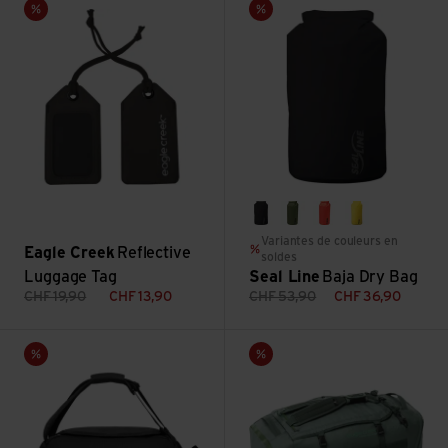
Vente
Vente
black
olive
red
yellow
Variantes de couleurs en
Eagle Creek
Reflective
soldes
Luggage Tag
Seal Line
Baja Dry Bag
CHF
19,90
CHF
13,90
CHF
53,90
CHF
36,90
Voir Cargon 40
Voir Cargo Hauler Duffel 60L
Vente
Vente