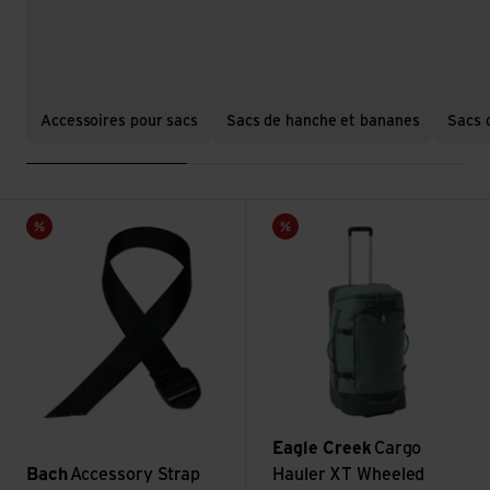
Accessoires pour sacs
Sacs de hanche et bananes
Sacs 
Voir Accessory Strap 25mm/75cm
Voir Cargo Hauler XT Wheeled
Vente
Vente
Eagle Creek
Cargo
Bach
Accessory Strap
Hauler XT Wheeled