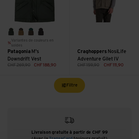
old growth green
coriander brown
otter brown
ink black
Variantes de couleurs en
soldes
Patagonia
M's
Craghoppers
NosiLife
Downdrift Vest
Adventure Gilet IV
CHF
269,90
CHF
188,90
CHF
159,90
CHF
111,90
Filtre
Livraison gratuite à partir de CHF 99
(Avec la
TransaCard
toujours gratuit)