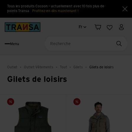
Tous les produits Cocoon – actuellement avec 10 fois plus de
points Transa
Profitez-en dès maintenant !
Fe
Changement de langue
Back to home
Fr
Panier
Liste d'en
Mon 
Menu
Reche
Outlet
Outlet Vêtements
Tout
Gilets
Gilets de loisirs
Gilets de loisirs
Voir M's Downdrift Vest
Voir NosiLife Adventure Gilet 
Vente
Vente