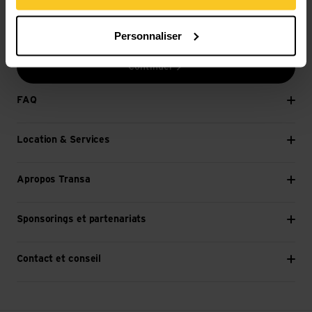
E-mail *
Personnaliser
Continuer
FAQ
Location & Services
Apropos Transa
Sponsorings et partenariats
Contact et conseil