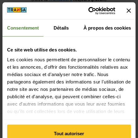
Consentement
Détails
À propos des cookies
Paiement sécurisé avec Twint, Visa et plus encore
Ce site web utilise des cookies.
Les cookies nous permettent de personnaliser le contenu
et les annonces, d'offrir des fonctionnalités relatives aux
médias sociaux et d'analyser notre trafic. Nous
partageons également des informations sur l'utilisation de
notre site avec nos partenaires de médias sociaux, de
14 jours de droit de rétractation
publicité et d'analyse, qui peuvent combiner celles-ci
avec d'autres informations que vous leur avez fournies
ou qu'ils ont collectées lors de votre utilisation de leurs
services.
Tout autoriser
S'inscrire à la newsletter