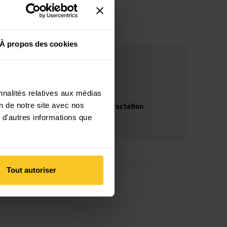
À propos des cookies
nnalités relatives aux médias
on de notre site avec nos
14 jours de droit de rétractation
 d'autres informations que
Tout autoriser