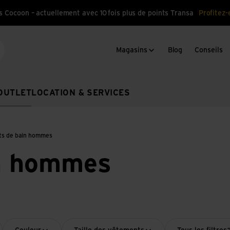
s Cocoon – actuellement avec 10 fois plus de points Transa
Profitez-
Magasins
Blog
Conseils
cherche
OUTLET
LOCATION & SERVICES
ots de bain hommes
in hommes