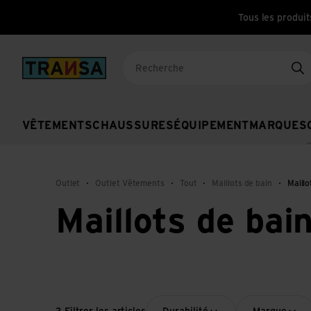
Tous les produit
Back to home
Re
VÊTEMENTS
CHAUSSURES
ÉQUIPEMENT
MARQUES
Outlet
Outlet Vêtements
Tout
Maillots de bain
Maill
Maillots de ba