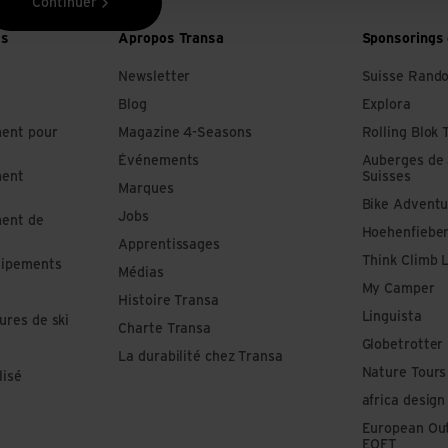
Continuer
es
Apropos Transa
Sponsorings 
Newsletter
Suisse Rand
Blog
Explora
ment pour
Magazine 4-Seasons
Rolling Blok 
Événements
Auberges de
ment
Suisses
Marques
Bike Adventu
Jobs
ment de
Hoehenfiebe
Apprentissages
Think Climb 
uipements
Médias
My Camper
Histoire Transa
Linguista
ures de ski
Charte Transa
Globetrotter
La durabilité chez Transa
Nature Tours
lisé
africa design
European Out
EOFT