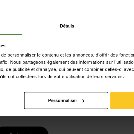
Détails
ies.
e personnaliser le contenu et les annonces, d'offrir des fonctio
Paiement sécurisé avec Twint, Visa et plus
rafic. Nous partageons également des informations sur l'utilisati
encore
, de publicité et d'analyse, qui peuvent combiner celles-ci avec
ils ont collectées lors de votre utilisation de leurs services.
Personnaliser