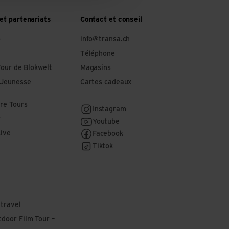
et partenariats
Contact et conseil
o
info@transa.ch
Téléphone
Tour de Blokwelt
Magasins
 Jeunesse
Cartes cadeaux
re Tours
Instagram
r
Youtube
Live
Facebook
Tiktok
 travel
door Film Tour –