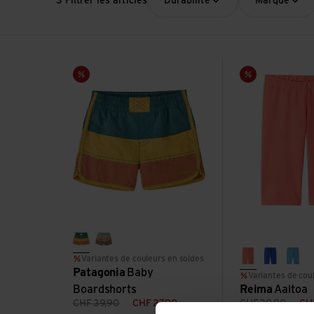
3 Filtrer les articles
Durabilité
Marque
Voir Baby Boardshorts
Voir Aaltoa
Vente
Vente
wetland blue
thin ice
Variantes de couleurs en soldes
misty red
sparkly 
fres
Patagonia
Baby
Variantes de cou
Boardshorts
Reima
Aaltoa
CHF
39,90
CHF
27,90
CHF
29,90
CH