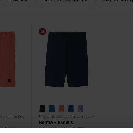
Couleur
Taille des vêtements
Tous les filtres
Voir Pulahdus
Vente
blue
h blue
navy
cool blue
misty red
sparkly blue
blooming lilac
leurs en soldes
Variantes de couleurs en soldes
Reima
Pulahdus
F
20,90
CHF
22,90
CHF
15,90