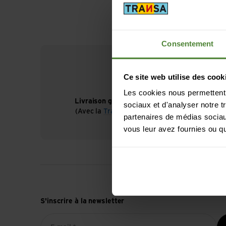
Consentement
Ce site web utilise des cook
Les cookies nous permettent d
Livraison gratuite à partir de CHF 99
sociaux et d'analyser notre t
(Avec la
TransaCard
toujours gratuit)
partenaires de médias sociaux
vous leur avez fournies ou qu'
S'inscrire à la newsletter