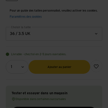
Pour un guide des tailles personnalisé, veuillez activer les cookies.
Paramètres des cookies
Choisir la taille
36 / 3.5 UK
Livrable - chez toi en 2-5 jours ouvrables.
Quantité (optionnel)
Ajouter à l
1
Ajouter au panier
Tester et essayer dans un magasin
Disponible dans certaines succursales