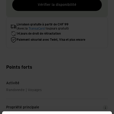
Vérifier la disponibilité
Livraison gratuite à partir de CHF 99
(Avec la
TransaCard
toujours gratuit)
14 jours de droit de rétractation
Paiement sécurisé avec Twint, Visa et plus encore
Points forts
Activité
Randonnée | Voyages
Propriété principale