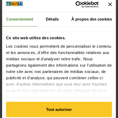
Domaine d'utilisation T1-T5: T2 - randonnée en montagne
| T3 - randonnée en montagne exigeante
Taille chaussures EU: 36 EU
Consentement
Détails
À propos des cookies
Propriété du matériau
Gore-Tex: GORE-TEX®
Ce site web utilise des cookies.
Vibram: Vibram®
Propriétés du matériau: respirant | étanche à l'eau
Les cookies nous permettent de personnaliser le contenu
et les annonces, d'offrir des fonctionnalités relatives aux
médias sociaux et d'analyser notre trafic. Nous
Matériau
partageons également des informations sur l'utilisation de
Matériau exterieur composition: Cuir | Polyuréthane
notre site avec nos partenaires de médias sociaux, de
Matériau semelle: 100 % caoutchouc (Vibram® Alterra II)
publicité et d'analyse, qui peuvent combiner celles-ci
Matériau intérieur composition: ePolytétrafluoroéthylène
avec d'autres informations que vous leur avez fournies
(recyclé)
ou qu'ils ont collectées lors de votre utilisation de leurs
Matériau d'origine animale: Cuir
services.
Masse/poids
Tout autoriser
Poids en grammes: 1080 g