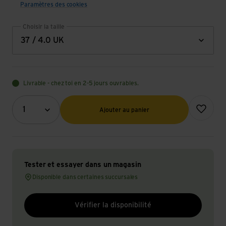
Paramètres des cookies
Choisir la taille
37 / 4.0 UK
Livrable - chez toi en 2-5 jours ouvrables.
Quantité (optionnel)
Ajouter à l
1
Ajouter au panier
Tester et essayer dans un magasin
Disponible dans certaines succursales
Vérifier la disponibilité