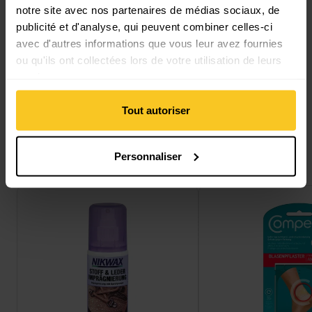
notre site avec nos partenaires de médias sociaux, de
Description
publicité et d'analyse, qui peuvent combiner celles-ci
avec d'autres informations que vous leur avez fournies
ou qu'ils ont collectées lors de votre utilisation de leurs
Spécification
services.
Tout autoriser
Cela pourrait aussi t'intéresser
Personnaliser
Voir Nikwax Stoff & Leder
Voir Blasenpflaster M