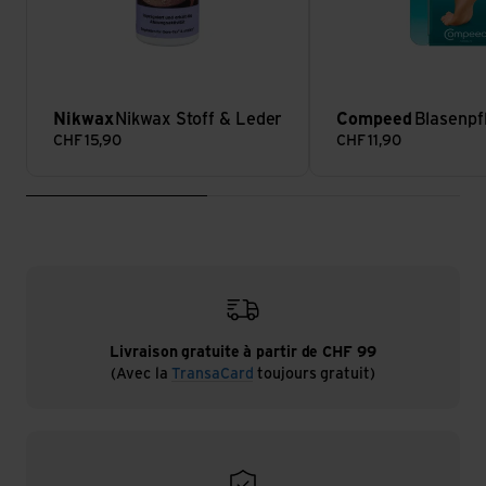
Nikwax
Nikwax Stoff & Leder
Compeed
Blasenpf
CHF
15,90
CHF
11,90
Livraison gratuite à partir de CHF 99
(Avec la
TransaCard
toujours gratuit)