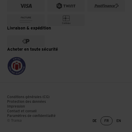
Livraison & expédition
Acheter en toute sécurité
Conditions générales (CG)
Protection des données
Impression
Contact et conseil
Paramètres de confidentialité
Changement de lan
© Transa
DE
FR
EN