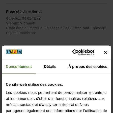
Propriété du matériau
Gore-Tex: GORE-TEX®
Vibram: Vibram®
Propriétés du matériau: étanche à l'eau | respirant | séchage
rapide | Membrane
Matériau
Matériau exterieur composition: Cuir
Matériau semelle: Vibram® ; Fourà
Consentement
Détails
À propos des cookies
Matériau d'origine animale: Cuir
Masse/poids
Ce site web utilise des cookies.
Poids en grammes: 1400 g
Les cookies nous permettent de personnaliser le contenu
et les annonces, d'offrir des fonctionnalités relatives aux
médias sociaux et d'analyser notre trafic. Nous
partageons également des informations sur l'utilisation de