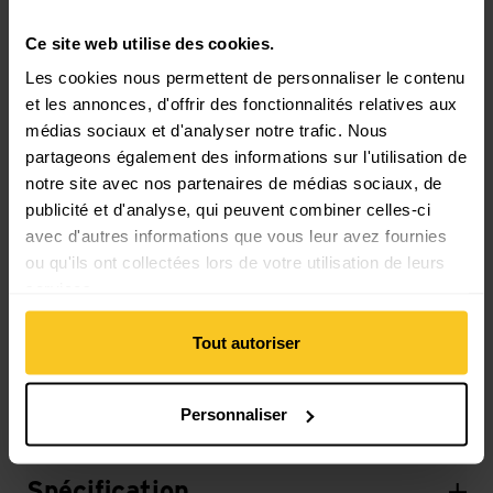
Propriété principale
Ce site web utilise des cookies.
Caractéristiques: Manche coudé | Pelle sans manche
Les cookies nous permettent de personnaliser le contenu
et les annonces, d'offrir des fonctionnalités relatives aux
médias sociaux et d'analyser notre trafic. Nous
Matériau
partageons également des informations sur l'utilisation de
Matériau d'origine animale: Pas de matière animale
notre site avec nos partenaires de médias sociaux, de
publicité et d'analyse, qui peuvent combiner celles-ci
avec d'autres informations que vous leur avez fournies
Masse/poids
ou qu'ils ont collectées lors de votre utilisation de leurs
Poids en grammes: 282 g
services.
Tout autoriser
Description
Personnaliser
Spécification