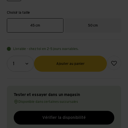
Choisir la taille
45 cm
50 cm
Livrable - chez toi en 2-5 jours ouvrables.
Quantité (optionnel)
Ajouter à l
1
Ajouter au panier
Tester et essayer dans un magasin
Disponible dans certaines succursales
Vérifier la disponibilité