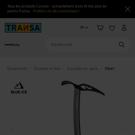
Tous les produits Cocoon – actuellement avec 10 fois plus de
points Transa
Profitez-en dès maintenant !
Fe
Changement de langue
Back to home
Fr
Panier
Liste d'en
Mon 
Menu
Reche
Équipement
Escalade et bloc
Escalade sur glace
Piolet
Retour
Conti