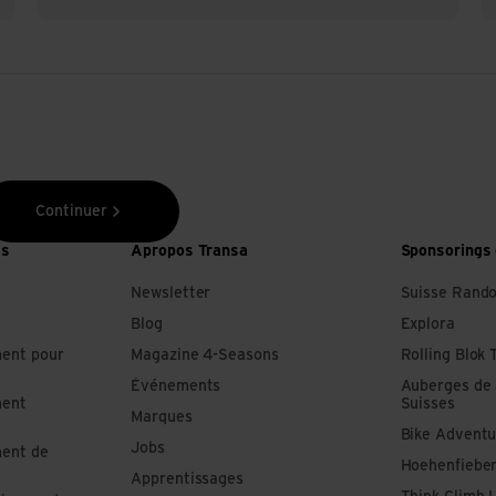
Continuer
es
Apropos Transa
Sponsorings 
Newsletter
Suisse Rand
Blog
Explora
ment pour
Magazine 4-Seasons
Rolling Blok 
Événements
Auberges de
ment
Suisses
Marques
Bike Adventu
Jobs
ment de
Hoehenfiebe
Apprentissages