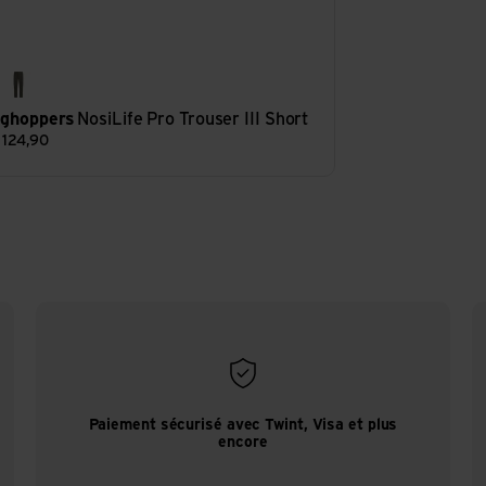
ebble
woodland green
ghoppers
NosiLife Pro Trouser III Short
F
124,90
Paiement sécurisé avec Twint, Visa et plus
encore