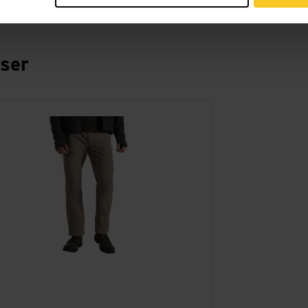
sser
siLife Pro Trouser III Short