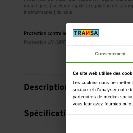
moustiques | séchage rapide | régulation de la temp
indéformable | durable
Protection contre les UV
Protection UV (UPF): UPF 40+
Consentement
Ce site web utilise des cook
Les cookies nous permettent d
Description
sociaux et d'analyser notre t
partenaires de médias sociaux
vous leur avez fournies ou qu'
Spécification