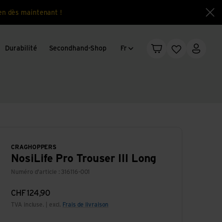
en dès maintenant !
Fe
Changement de langue
Durabilité
Secondhand-Shop
Fr
Panier
Liste d'envie
Mon c
CRAGHOPPERS
NosiLife Pro Trouser III Long
Numéro d'article : 316116-001
CHF
124,90
TVA incluse. | excl.
Frais de livraison