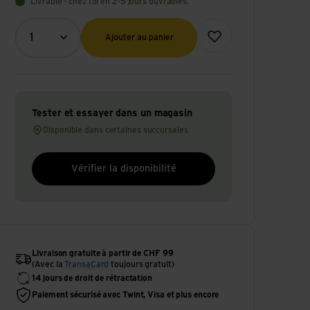
Livrable - chez toi en 2-5 jours ouvrables.
Quantité (optionnel)
Ajouter à la liste de souhai
1
Ajouter au panier
Tester et essayer dans un magasin
Disponible dans certaines succursales
Vérifier la disponibilité
Livraison gratuite à partir de CHF 99
(Avec la
TransaCard
toujours gratuit)
14 jours de droit de rétractation
Paiement sécurisé avec Twint, Visa et plus encore