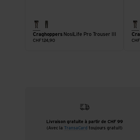
pebble
woodland green
p
Craghoppers
NosiLife Pro Trouser III
Cra
CHF
124,90
CH
Livraison gratuite à partir de CHF 99
(Avec la
TransaCard
toujours gratuit)