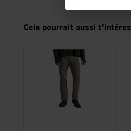
Cela pourrait aussi t'intére
Voir NosiLife Pro Trouser III
Voir No