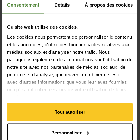
Taille chaussures EU: 33 EU
Consentement
Détails
À propos des cookies
Propriété du matériau
Ce site web utilise des cookies.
Propriétés du matériau: séchage rapide
Les cookies nous permettent de personnaliser le contenu
et les annonces, d'offrir des fonctionnalités relatives aux
Matériau
médias sociaux et d'analyser notre trafic. Nous
partageons également des informations sur l'utilisation de
Matériau exterieur composition: Textile | Caoutchouc
chloroprène (néoprène)
notre site avec nos partenaires de médias sociaux, de
Matériau d'origine animale: Pas de matière animale
publicité et d'analyse, qui peuvent combiner celles-ci
avec d'autres informations que vous leur avez fournies
ou qu'ils ont collectées lors de votre utilisation de leurs
Masse/poids
services.
Poids en grammes: 95 g
Poids informations suppl.: taille 30
Tout autoriser
Personnaliser