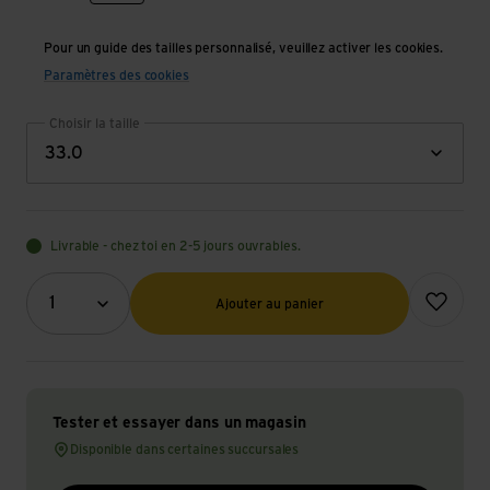
Pour un guide des tailles personnalisé, veuillez activer les cookies.
Paramètres des cookies
Choisir la taille
33.0
Livrable - chez toi en 2-5 jours ouvrables.
Quantité (optionnel)
Ajouter à l
1
Ajouter au panier
Tester et essayer dans un magasin
Disponible dans certaines succursales