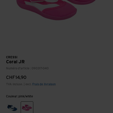
CRESSI
Coral JR
Numéro d'article : 090317-040
CHF
14,90
TVA incluse. | excl.
Frais de livraison
Couleur: pink/white
weiss/blau
pink/white