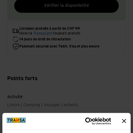
Vérifier la disponibilité
Livraison gratuite à partir de CHF 99
(Avec la
TransaCard
toujours gratuit)
14 jours de droit de rétractation
Paiement sécurisé avec Twint, Visa et plus encore
Points forts
Activité
Loisirs | Camping | Voyages | enfants
Propriété principale