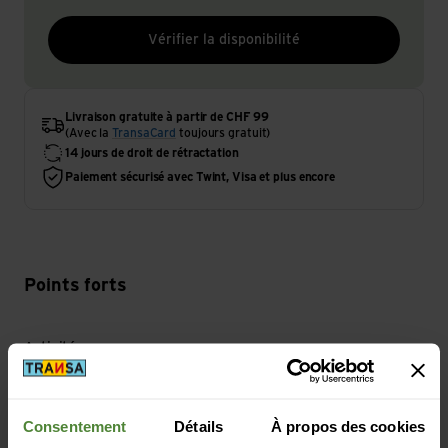
Vérifier la disponibilité
Livraison gratuite à partir de CHF 99
(Avec la
TransaCard
toujours gratuit)
14 jours de droit de rétractation
Paiement sécurisé avec Twint, Visa et plus encore
Points forts
Activité
Vélo | Voyages
Consentement
Détails
À propos des cookies
Durabilité