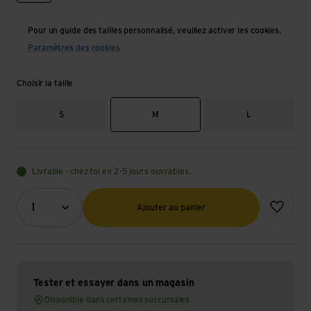
Pour un guide des tailles personnalisé, veuillez activer les cookies.
Paramètres des cookies
Choisir la taille
S
M
L
Livrable - chez toi en 2-5 jours ouvrables.
Quantité (optionnel)
Ajouter à l
1
Ajouter au panier
Tester et essayer dans un magasin
Disponible dans certaines succursales