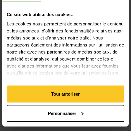
Durabilité: Protection de l'environnement
Ce site web utilise des cookies.
Les cookies nous permettent de personnaliser le contenu
Propriété du matériau
et les annonces, d'offrir des fonctionnalités relatives aux
Propriétés du matériau: respirant | régule l'humidité |
médias sociaux et d'analyser notre trafic. Nous
séchage rapide | régulation de la température | léger |
partageons également des informations sur l'utilisation de
indéformable | durable
notre site avec nos partenaires de médias sociaux, de
publicité et d'analyse, qui peuvent combiner celles-ci
avec d'autres informations que vous leur avez fournies
Matériau
ou qu'ils ont collectées lors de votre utilisation de leurs
Matériau composition: 100% Polyester (recyclé)
Matériau d'origine animale: Pas de matière animale
services.
Tout autoriser
Personnaliser
Description