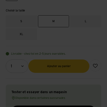
Choisir la taille
S
M
L
XL
Livrable - chez toi en 2-5 jours ouvrables.
Quantité (optionnel)
Ajouter à l
1
Ajouter au panier
Tester et essayer dans un magasin
Disponible dans certaines succursales