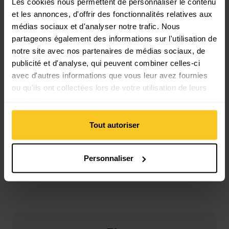
Type de gants: Gant
Les cookies nous permettent de personnaliser le contenu
et les annonces, d'offrir des fonctionnalités relatives aux
médias sociaux et d'analyser notre trafic. Nous
Matériau
partageons également des informations sur l'utilisation de
Matériau composition: 100% Cuir
notre site avec nos partenaires de médias sociaux, de
Matériau d'origine animale: Cuir
publicité et d'analyse, qui peuvent combiner celles-ci
avec d'autres informations que vous leur avez fournies
ou qu'ils ont collectées lors de votre utilisation de leurs
services.
Description
Tout autoriser
Personnaliser
Spécification