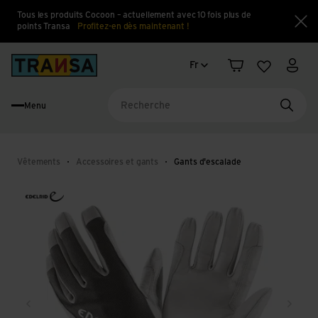
Tous les produits Cocoon – actuellement avec 10 fois plus de
points Transa
Profitez-en dès maintenant !
Fe
Changement de langue
Back to home
Fr
Panier
Liste d'en
Mon 
Menu
Reche
Vêtements
Accessoires et gants
Gants d'escalade
Retour
Conti