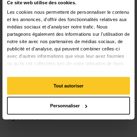
Ce site web utilise des cookies.
Matériau composition: 100% Polyamide (Nylon)
Matériau d'origine animale: Pas de matière animale
Les cookies nous permettent de personnaliser le contenu
et les annonces, d'offrir des fonctionnalités relatives aux
médias sociaux et d'analyser notre trafic. Nous
Masse/poids
partageons également des informations sur l'utilisation de
Longueur: 47 cm
notre site avec nos partenaires de médias sociaux, de
Largeur: 24 cm
publicité et d'analyse, qui peuvent combiner celles-ci
Hauteur: 10 cm
avec d'autres informations que vous leur avez fournies
Poids en grammes: 620 g
ou qu'ils ont collectées lors de votre utilisation de leurs
services.
Tout autoriser
Description
Personnaliser
Spécification