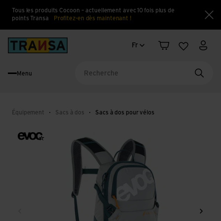
Tous les produits Cocoon – actuellement avec 10 fois plus de
points Transa
Profitez-en dès maintenant !
Fe
Changement de langue
Back to home
Fr
Panier
Liste d'en
Mon 
Menu
Reche
Équipement
Sacs à dos
Sacs à dos pour vélos
Retour
Conti