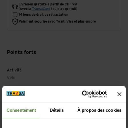
Livraison gratuite à partir de CHF 99
(Avec la
TransaCard
toujours gratuit)
14 jours de droit de rétractation
Paiement sécurisé avec Twint, Visa et plus encore
Points forts
Activité
Vélo
Propriété principale
Caractéristiques: Système d'hydratation compatible
Consentement
Détails
À propos des cookies
Matériau