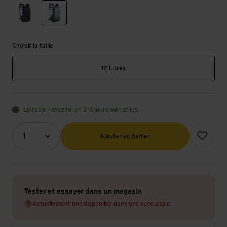
black
stone/petrol
Choisir la taille
12 Litres
Livrable - chez toi en 2-5 jours ouvrables.
Quantité (optionnel)
Ajouter à l
1
Ajouter au panier
Tester et essayer dans un magasin
Actuellement non disponible dans une succursale