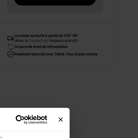
Livraison gratuite à partir de CHF 99
(Avec la
TransaCard
toujours gratuit)
14 jours de droit de rétractation
Paiement sécurisé avec Twint, Visa et plus encore