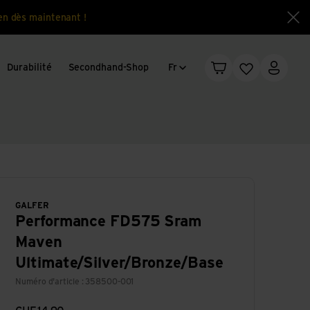
en dès maintenant !
Fe
Changement de langue
Durabilité
Secondhand-Shop
Fr
Panier
Liste d'envie
Mon c
GALFER
Performance FD575 Sram
Maven
Ultimate/Silver/Bronze/Base
Numéro d'article : 358500-001