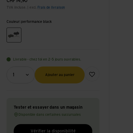
CHF
14,90
TVA incluse. | excl.
Frais de livraison
Couleur: performance black
performance black
Livrable - chez toi en 2-5 jours ouvrables.
Quantité (optionnel)
Ajouter à la liste de souhai
1
Ajouter au panier
Tester et essayer dans un magasin
Disponible dans certaines succursales
Vérifier la disponibilité