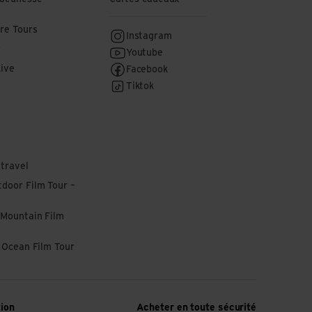
re Tours
Instagram
r
Youtube
Live
Facebook
Tiktok
 travel
door Film Tour –
 Mountain Film
l Ocean Film Tour
tion
Acheter en toute sécurité