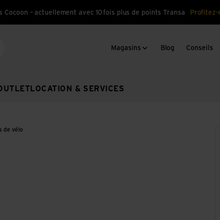
s Cocoon – actuellement avec 10 fois plus de points Transa
Profitez-
Magasins
Blog
Conseils
cherche
OUTLET
LOCATION & SERVICES
s de vélo