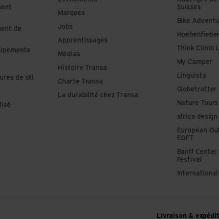
ment
Suisses
Marques
Bike Adventu
Jobs
ment de
Hoehenfiebe
Apprentissages
Think Climb 
uipements
Médias
My Camper
Histoire Transa
Linguista
ures de ski
Charte Transa
Globetrotter
La durabilité chez Transa
Nature Tours
lisé
africa design
European Out
EOFT
Banff Center
Festival
Internationa
Livraison & expédi