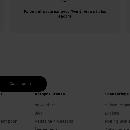
Paiement sécurisé avec Twint, Visa et plus
encore
Continuer
es
Apropos Transa
Sponsorings 
Newsletter
Suisse Rand
Blog
Explora
ment pour
Magazine 4-Seasons
Rolling Blok 
Événements
Auberges de