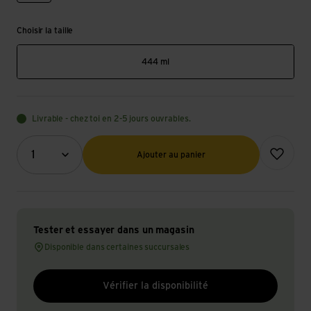
Choisir la taille
444 ml
Livrable - chez toi en 2-5 jours ouvrables.
Quantité (optionnel)
Ajouter à l
1
Ajouter au panier
Tester et essayer dans un magasin
Disponible dans certaines succursales
Vérifier la disponibilité