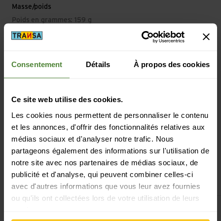
Masse/poids
Poids en grammes: 159 g
Consentement
Détails
À propos des cookies
Description
Ce site web utilise des cookies.
Les cookies nous permettent de personnaliser le contenu
Spécification
et les annonces, d'offrir des fonctionnalités relatives aux
médias sociaux et d'analyser notre trafic. Nous
partageons également des informations sur l'utilisation de
notre site avec nos partenaires de médias sociaux, de
publicité et d'analyse, qui peuvent combiner celles-ci
Cela pourrait aussi t'intéresser
avec d'autres informations que vous leur avez fournies
ou qu'ils ont collectées lors de votre utilisation de leurs
Voir Geschirr Trockentuch
Voir Flüssigseif
services.