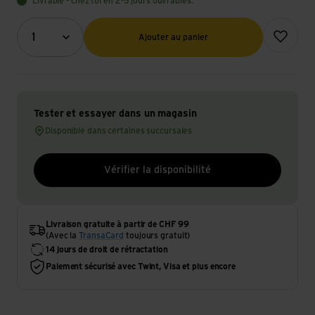
Livrable - chez toi en 2-5 jours ouvrables.
Quantité (optionnel)
Ajouter à l
1
Ajouter au panier
Tester et essayer dans un magasin
Disponible dans certaines succursales
Vérifier la disponibilité
Livraison gratuite à partir de CHF 99
(Avec la
TransaCard
toujours gratuit)
14 jours de droit de rétractation
Paiement sécurisé avec Twint, Visa et plus encore