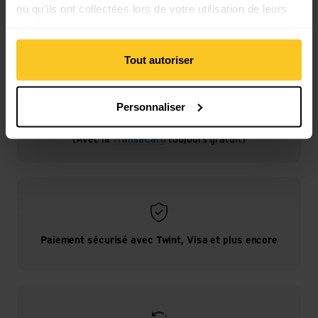
ou qu'ils ont collectées lors de votre utilisation de leurs
services.
Tout autoriser
Personnaliser
Livraison gratuite à partir de CHF 99
(Avec la
TransaCard
toujours gratuit)
Paiement sécurisé avec Twint, Visa et plus encore