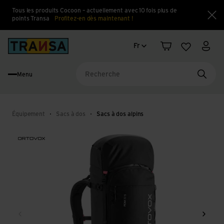
Tous les produits Cocoon – actuellement avec 10 fois plus de
points Transa
Profitez-en dès maintenant !
Fe
Changement de langue
Back to home
Fr
Panier
Liste d'en
Mon 
Menu
Reche
Équipement
Sacs à dos
Sacs à dos alpins
Retour
Conti