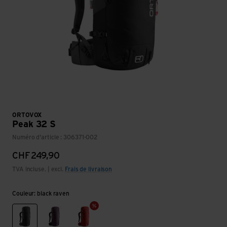
ORTOVOX
Peak 32 S
Numéro d'article : 306371-002
CHF
249,90
TVA incluse. | excl.
Frais de livraison
Couleur: black raven
black raven
wild berry
cengia rossa