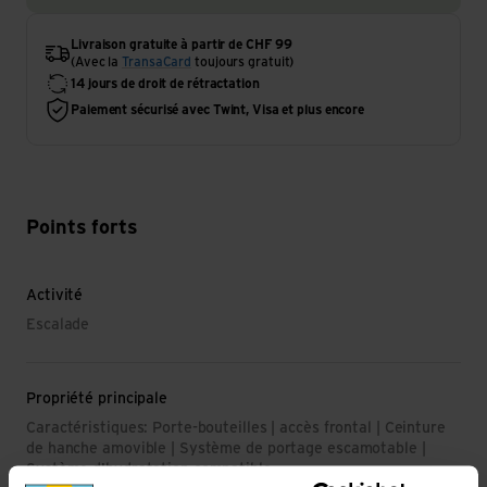
Livraison gratuite à partir de CHF 99
(Avec la
TransaCard
toujours gratuit)
14 jours de droit de rétractation
Paiement sécurisé avec Twint, Visa et plus encore
Points forts
Activité
Escalade
Propriété principale
Caractéristiques: Porte-bouteilles | accès frontal | Ceinture
de hanche amovible | Système de portage escamotable |
Système d'hydratation compatible