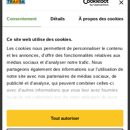
Accroches sacs à dos: Casque | Piolet | Support de corde | Ski
diagonal | Snowboard | Bâtons | Raquettes à neige
Consentement
Détails
À propos des cookies
Durabilité
Durabilité: Production équitable | Protection de
Ce site web utilise des cookies.
l'environnement
Les cookies nous permettent de personnaliser le contenu
et les annonces, d'offrir des fonctionnalités relatives aux
Matériau
médias sociaux et d'analyser notre trafic. Nous
Matériau composition: 50% Polyamide (recyclé) | 50%
partageons également des informations sur l'utilisation de
Polyamide
notre site avec nos partenaires de médias sociaux, de
Matériau intérieur composition: 100% Polyamide
publicité et d'analyse, qui peuvent combiner celles-ci
Matériau d'origine animale: Laine
avec d'autres informations que vous leur avez fournies
ou qu'ils ont collectées lors de votre utilisation de leurs
Masse/poids
services.
Longueur: 24 cm
Largeur: 27 cm
Tout autoriser
Hauteur: 68 cm
Poids en grammes: 1430 g