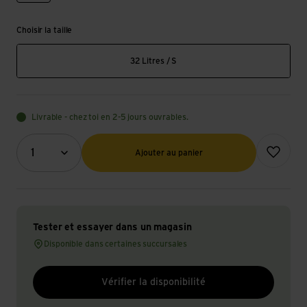
Choisir la taille
32 Litres / S
Livrable - chez toi en 2-5 jours ouvrables.
Quantité (optionnel)
Ajouter à l
1
Ajouter au panier
Tester et essayer dans un magasin
Disponible dans certaines succursales
Vérifier la disponibilité