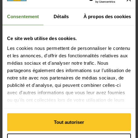
Durabilité
Consentement
Détails
À propos des cookies
Durabilité: Protection de l'environnement
Ce site web utilise des cookies.
Propriété du matériau
Propriétés du matériau: séchage rapide | anti-odeur
Les cookies nous permettent de personnaliser le contenu
et les annonces, d'offrir des fonctionnalités relatives aux
médias sociaux et d'analyser notre trafic. Nous
Matériau
partageons également des informations sur l'utilisation de
Matériau composition: 50% Polyester (recyclé) | 30%
notre site avec nos partenaires de médias sociaux, de
Polyester | 10% Polyamide (Nylon recyclé) | 10% Polyamide
publicité et d'analyse, qui peuvent combiner celles-ci
(Nylon)
avec d'autres informations que vous leur avez fournies
ou qu'ils ont collectées lors de votre utilisation de leurs
services.
Masse/poids
Longueur: 92 cm
Tout autoriser
Largeur: 42 cm
Poids en grammes: 82 g