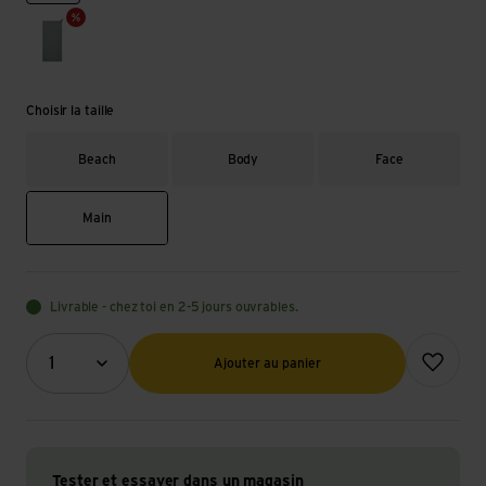
sage
Choisir la taille
Beach
Body
Face
Main
Livrable - chez toi en 2-5 jours ouvrables.
Quantité (optionnel)
Ajouter à l
1
Ajouter au panier
Tester et essayer dans un magasin