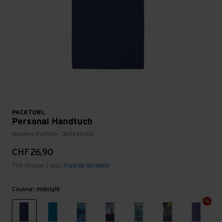
PACKTOWL
Personal Handtuch
Numéro d'article : 307433-013
CHF
26,90
TVA incluse. | excl.
Frais de livraison
Couleur: midnight
midnight
lake blue
daydream print
desert aire
flow
orca
violet