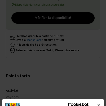
Disponible dans certaines succursales
Vérifier la disponibilité
Livraison gratuite à partir de CHF 99
(Avec la
TransaCard
toujours gratuit)
14 jours de droit de rétractation
Paiement sécurisé avec Twint, Visa et plus encore
Points forts
Activité
Voyages