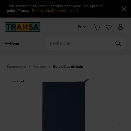
Tous les produits Cocoon – actuellement avec 10 fois plus de
points Transa
Profitez-en dès maintenant !
Fe
Changement de langue
Back to home
Fr
Panier
Liste d'en
Mon 
Menu
Reche
Équipement
Voyages
Serviettes de bain
Retour
Conti