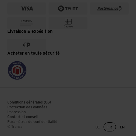
Livraison & expédition
Acheter en toute sécurité
Conditions générales (CG)
Protection des données
Impression
Contact et conseil
Paramètres de confidentialité
Changement de lan
© Transa
DE
FR
EN