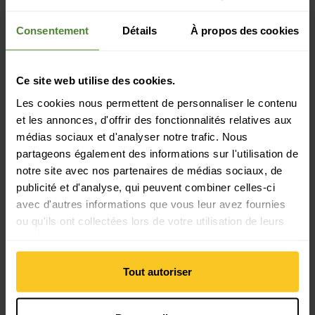
Caractéristiques: réfléchissant
Type de gants: Gant
Consentement
Détails
À propos des cookies
Durabilité
Ce site web utilise des cookies.
Durabilité: Protection de l'environnement
Les cookies nous permettent de personnaliser le contenu
et les annonces, d'offrir des fonctionnalités relatives aux
Propriété du matériau
médias sociaux et d'analyser notre trafic. Nous
Colonne d'eau: 10000 mm
partageons également des informations sur l'utilisation de
Propriétés du matériau: respirant | régule l'humidité |
notre site avec nos partenaires de médias sociaux, de
séchage rapide | régulation de la température | imprégné
publicité et d'analyse, qui peuvent combiner celles-ci
(DWR) | étanche à l'eau | étanche au vent | léger |
indéformable | durable
avec d'autres informations que vous leur avez fournies
ou qu'ils ont collectées lors de votre utilisation de leurs
services.
Matériau
Matériau composition: 95% Polyester | 5% Élasthanne
Tout autoriser
Matériau d'origine animale: Pas de matière animale