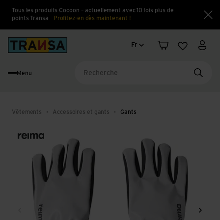
Tous les produits Cocoon – actuellement avec 10 fois plus de
points Transa
Profitez-en dès maintenant !
Fe
Changement de langue
Back to home
Fr
Panier
Liste d'en
Mon 
Menu
Reche
Vêtements
Accessoires et gants
Gants
Retour
Conti