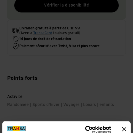
Vérifier la disponibilité
Livraison gratuite à partir de CHF 99
(Avec la
TransaCard
toujours gratuit)
14 jours de droit de rétractation
Paiement sécurisé avec Twint, Visa et plus encore
Points forts
Activité
Randonnée | Sports d'hiver | Voyages | Loisirs | enfants
Propriété principale