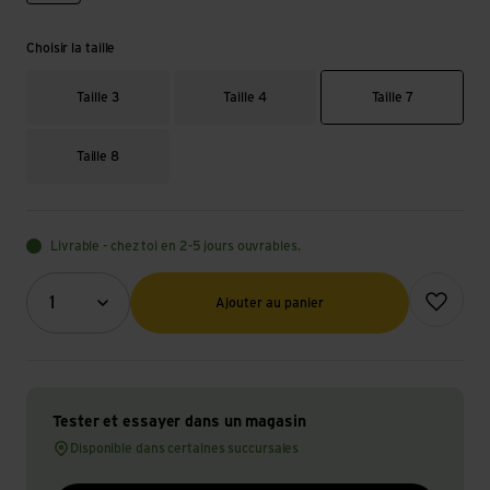
Choisir la taille
Taille 3
Taille 4
Taille 7
Taille 8
Livrable - chez toi en 2-5 jours ouvrables.
Quantité (optionnel)
Ajouter à l
1
Ajouter au panier
Tester et essayer dans un magasin
Disponible dans certaines succursales