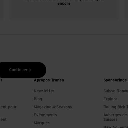
encore
Continuer
es
Apropos Transa
Sponsorings 
Newsletter
Suisse Rand
Blog
Explora
ment pour
Magazine 4-Seasons
Rolling Blok 
Événements
Auberges de
ment
Suisses
Marques
Bike Adventu