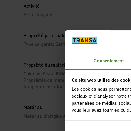
Activité
Vélo | Voyages
Propriété principale
Type de gants: Gant
Consentement
Propriété du matériau
Colonne d'eau: 10000 mm
Ce site web utilise des cook
Propriétés du matériau: respirant | régule l'humidit
température | étanche à l'eau | étanche au vent
Les cookies nous permettent d
sociaux et d'analyser notre t
partenaires de médias sociaux
Matériau
vous leur avez fournies ou qu'
Matériau d'origine animale: Pas de matière animal