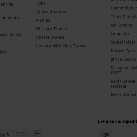
Jobs
ment de
Hoehenfiebe
Apprentissages
Think Climb 
uipements
Médias
My Camper
Histoire Transa
Linguista
ures de ski
Charte Transa
Globetrotter
La durabilité chez Transa
Nature Tours
lisé
africa design
European Out
EOFT
Banff Center
Festival
Internationa
Livraison & expédi