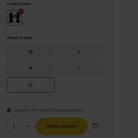
Couleur: black
black
Choisir la taille
XS
S
M
L
XL
Livrable - chez toi en 2-5 jours ouvrables.
Quantité (optionnel)
Ajouter à la liste de souhai
1
Ajouter au panier