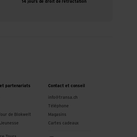
14 jours de droit de rétractation
et partenariats
Contact et conseil
o
info@transa.ch
Téléphone
Tour de Blokwelt
Magasins
 Jeunesse
Cartes cadeaux
re Tours