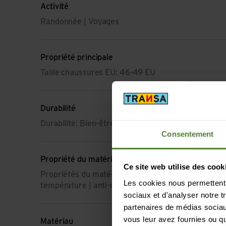
Activité
Randonnée | Voyages
Propriété principale
Taille chaussures EU: 46-49 EU
Durabilité
Durabilité: Bien-être animal | Protection de l'envi
Consentement
Propriété du matériau
Ce site web utilise des cook
Propriétés du matériau: respirant | régule l'humidit
Les cookies nous permettent d
température | anti-odeur | Protection UV | indéfor
sociaux et d'analyser notre t
partenaires de médias sociaux
vous leur avez fournies ou qu'
Matériau