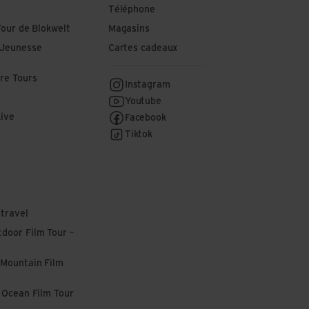
Téléphone
Tour de Blokwelt
Magasins
 Jeunesse
Cartes cadeaux
re Tours
Instagram
r
Youtube
Live
Facebook
Tiktok
 travel
door Film Tour –
 Mountain Film
l Ocean Film Tour