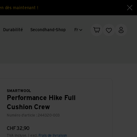
en dès maintenant !
Fe
Changement de langue
Durabilité
Secondhand-Shop
Fr
Panier
Liste d'envie
Mon c
SMARTWOOL
Performance Hike Full
Cushion Crew
Numéro d'article : 244320-003
CHF
32,90
TVA incluse. | excl.
Frais de livraison