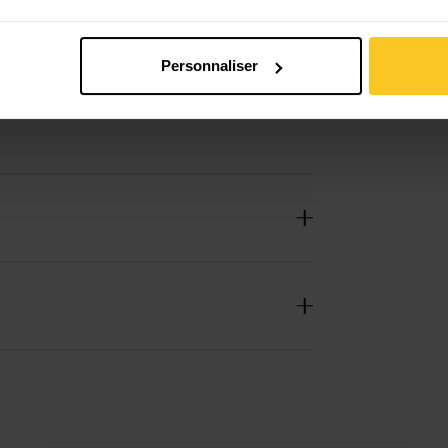
 Polyamide (recyclé) | 12% Polyamide | 2%
Personnaliser