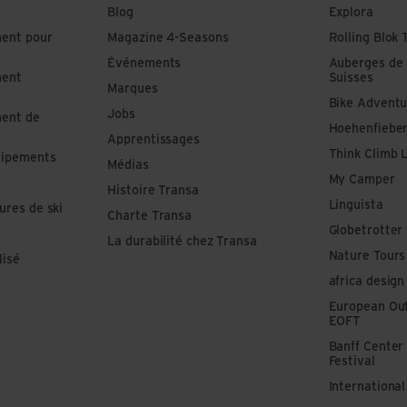
Blog
Explora
ment pour
Magazine 4-Seasons
Rolling Blok 
Événements
Auberges de
ment
Suisses
Marques
Bike Adventu
Jobs
ment de
Hoehenfiebe
Apprentissages
Think Climb 
uipements
Médias
My Camper
Histoire Transa
Linguista
ures de ski
Charte Transa
Globetrotter
La durabilité chez Transa
Nature Tours
lisé
africa design
European Out
EOFT
Banff Center
Festival
Internationa