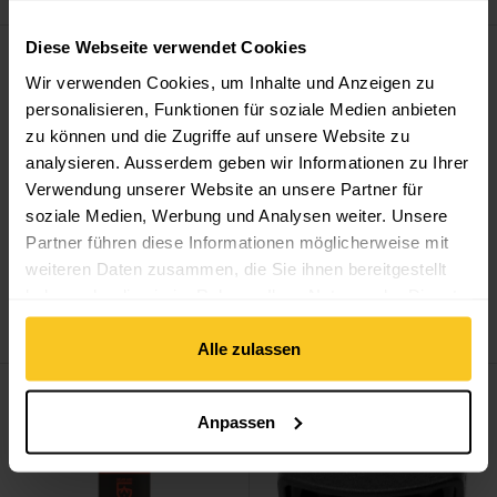
Drop Puller 5pcs ansehen
Tenacious Tape Camp Repair K
Diese Webseite verwendet Cookies
Wir verwenden Cookies, um Inhalte und Anzeigen zu
personalisieren, Funktionen für soziale Medien anbieten
zu können und die Zugriffe auf unsere Website zu
analysieren. Ausserdem geben wir Informationen zu Ihrer
Verwendung unserer Website an unsere Partner für
soziale Medien, Werbung und Analysen weiter. Unsere
Partner führen diese Informationen möglicherweise mit
weiteren Daten zusammen, die Sie ihnen bereitgestellt
Tyny Tools
Drop Puller
Gear Aid
Tenacious
haben oder die sie im Rahmen Ihrer Nutzung der Dienste
5pcs
Tape Camp Repair Kit
gesammelt haben.
CHF
6.90
CHF
23.90
Alle zulassen
Reissverschluss Pflege ansehen
Web-keeper ansehen
Anpassen