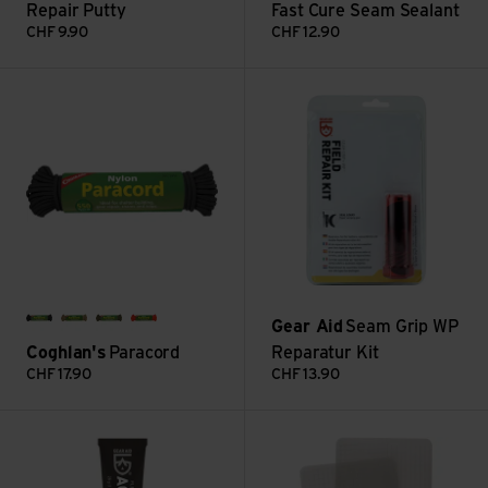
Repair Putty
Fast Cure Seam Sealant
CHF
9.90
CHF
12.90
Paracord ansehen
Seam Grip WP Reparatur Kit a
Gear Aid
Seam Grip WP
schwarz
beige
oliv
orange
Coghlan's
Paracord
Reparatur Kit
CHF
17.90
CHF
13.90
Aquasure +SR Shoe Repair ansehen
Tenacious Tape Silnylon Patch