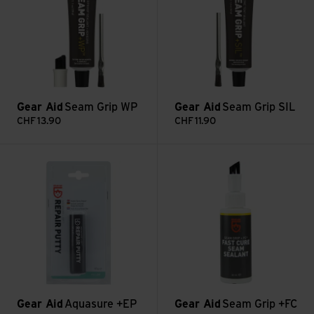
Gear Aid
Seam Grip WP
Gear Aid
Seam Grip SIL
CHF
13.90
CHF
11.90
Aquasure +EP Repair Putty ansehen
Seam Grip +FC Fast Cure Seam
Gear Aid
Aquasure +EP
Gear Aid
Seam Grip +FC