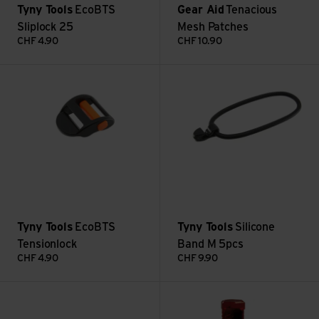
Tyny Tools
EcoBTS
Gear Aid
Tenacious
Sliplock 25
Mesh Patches
CHF
4.90
CHF
10.90
EcoBTS Tensionlock ansehen
Silicone Band M 5pcs ansehen
Tyny Tools
EcoBTS
Tyny Tools
Silicone
Tensionlock
Band M 5pcs
CHF
4.90
CHF
9.90
Nähset ansehen
Tenacious Tape GTX Reparatu