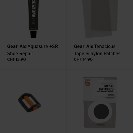
Gear Aid
Aquasure +SR
Gear Aid
Tenacious
Shoe Repair
Tape Silnylon Patches
CHF
13.90
CHF
14.90
EcoBTS Sliplock 25 ansehen
Tenacious Mesh Patches anse