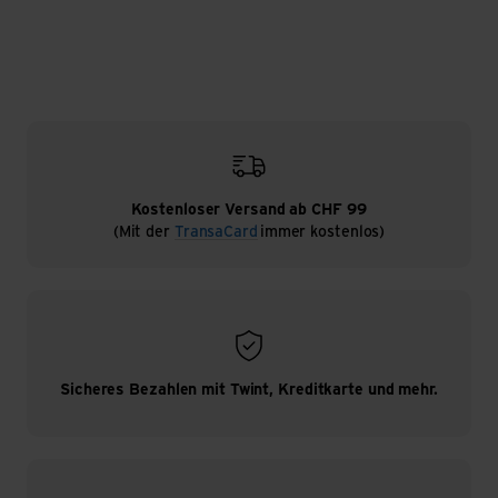
Reparatur-Set, das die wichtigsten Dinge für kleine
Reparaturen enthält, bist du für alle Eventualitäten
gerüstet.
Hier bei Transa findest du verschiedene Utensilien, die
du zum Reparieren deiner Outdoor-Bekleidung und
Ausrüstung verwenden kannst. So zum Beispiel
universell einsetzbare Seile, Reparaturkleber, Nähsets,
Reissverschlussschieber, Gewebeklebeband und
Kostenloser Versand ab CHF 99
Pflegemittel für Reissverschlüsse.
(Mit der
TransaCard
immer kostenlos)
Reparatur-Set: für kleine Materialdefekte
Ein nicht funktionierender Reissverschluss, Löcher in
der Kleidung oder im Zelt können deine Outdoor-Tour
vorzeitig beenden. Damit das nicht passiert, solltet dein
Sicheres Bezahlen mit Twint, Kreditkarte und mehr.
Reparatur-Set für unterwegs einigen Anforderungen
erfüllen.
Gutes Reparatur-Zubehör erkennst du an den
folgenden
Ausstattungsmerkmalen
: