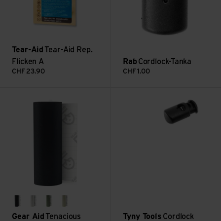
Tear-Aid
Tear-Aid Rep.
Flicken A
Rab
Cordlock-Tanka
CHF
23.90
CHF
1.00
Tenacious Tape Reparatur ansehen
Cordlock Ellipse 4pcs ansehen
schwarz
klar
salbei grün
grau
Gear Aid
Tenacious
Tyny Tools
Cordlock