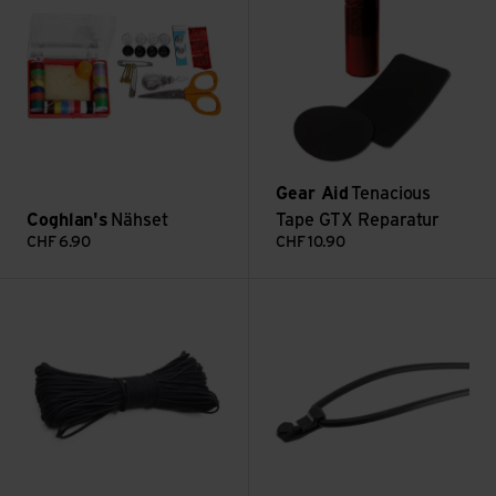
Gear Aid
Tenacious
Coghlan's
Nähset
Tape GTX Reparatur
CHF
6.90
CHF
10.90
Paracord Anzünder 4in1 ansehen
Silicone Band L 4pcs ansehen