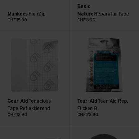
Basic
Munkees
FixnZip
Nature
Reparatur Tape
CHF
15.90
CHF
6.90
Tenacious Tape Reflektierend ansehen
Tear-Aid Rep. Flicken B anseh
Gear Aid
Tenacious
Tear-Aid
Tear-Aid Rep.
Tape Reflektierend
Flicken B
CHF
12.90
CHF
23.90
Coghlans Reparaturset für Gummi/Vinyl ansehen
D-Ring ansehen