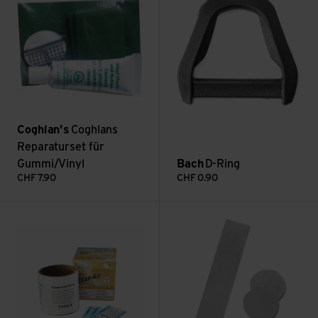
Coghlan's
Coghlans
Reparaturset für
Gummi/Vinyl
Bach
D-Ring
CHF
7.90
CHF
0.90
Tear-Aid Repair Rolle ansehen
Dyneema Composite Fabric Rep