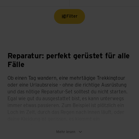
Filter
Reparatur: perfekt gerüstet für alle
Fälle
Ob einen Tag wandern, eine mehrtägige Trekkingtour
oder eine Urlaubsreise – ohne die richtige Ausrüstung
und das nötige Reparatur-Set solltest du nicht starten.
Egal wie gut du ausgestattet bist, es kann unterwegs
immer etwas passieren. Zum Beispiel ist plötzlich ein
Loch im Zelt, durch das Regen nach innen läuft, oder
deine Kleidung ist gerissen, es klemmt ein
Reissverschluss oder ein anderer
Mehr lesen
Ausrüstungsgegenstand ist defekt. Mit einem passend