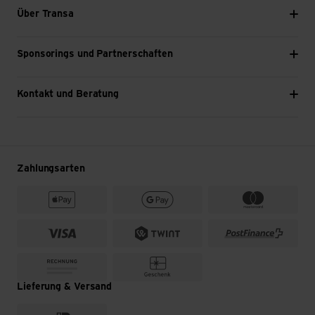
reparieren.
Über Transa
Es gibt sie in verschiedenen Grössen und Farben,
sodass du für jedes Problem (z. B. Risse, Löcher) die
Sponsorings und Partnerschaften
passenden Reparaturmaterialien zur Hand hast.
Die Materialien für Reparaturen sind sehr langlebig
Kontakt und Beratung
und auch dann noch einsetzbar, wenn du sie schon
etwas länger nicht verwendet hast.
Einige Produkte bleiben länger haltbar, wenn du sie
Zuhause ins Gefrierfach legst. Zum Beispiel
angebrochene Tuben von Sim Grip, einer
Zahlungsarten
elastischen, wasserdichten sowie selbstklebenden
Reparatur-Masse.
Sie sind vielseitig einsetzbar – auch im Haushalt,
beim Camping oder bei anderen Outdoor-
Aktivitäten für kleine Reparaturen.
Die Materialien sind möglichst frei von Silikon,
biologisch abbaubar und ungiftig.
Lieferung & Versand
Viele kannst du universell anwenden. Extra-