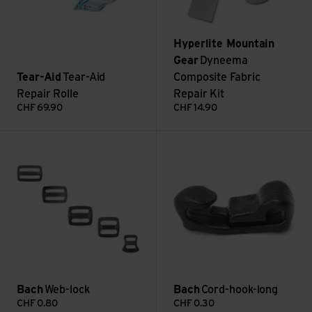
Hyperlite Mountain
Gear
Dyneema
Tear-Aid
Tear-Aid
Composite Fabric
Repair Rolle
Repair Kit
CHF
69.90
CHF
14.90
Web-lock ansehen
Cord-hook-long ansehen
Bach
Web-lock
Bach
Cord-hook-long
CHF
0.80
CHF
0.30