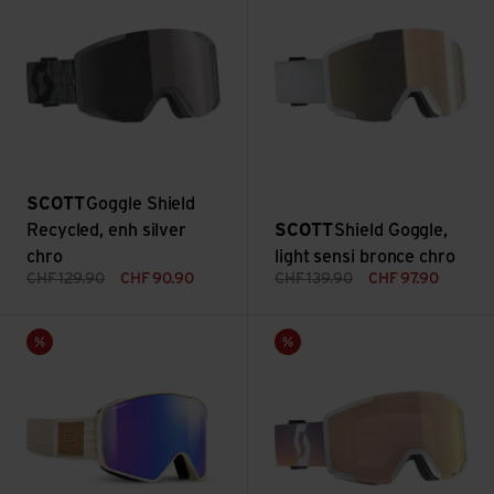
SCOTT
Goggle Shield
Recycled, enh silver
SCOTT
Shield Goggle,
chro
light sensi bronce chro
CHF
129.90
CHF
90.90
CHF
139.90
CHF
97.90
Launcher, Reactiv 1-3 Glare Control ansehen
Shield Goggle, enhanc rose ch
Sale
Sale