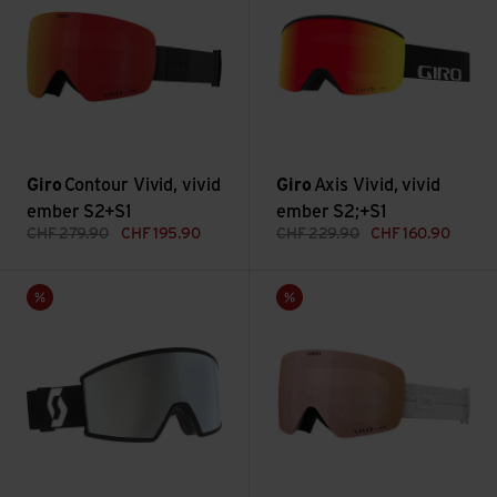
Giro
Contour Vivid, vivid
Giro
Axis Vivid, vivid
ember S2+S1
ember S2;+S1
CHF
279.90
CHF
195.90
CHF
229.90
CHF
160.90
Goggle Ambit, white chrome S2 ansehen
Contour RS W Vivid Goggle, vi
Sale
Sale