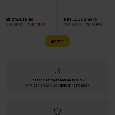
Bliz
A001 Blue
Bliz
A002 Smoke
CHF
99.90
CHF
49.90
CHF
99.90
CHF
69.90
Filter
Kostenloser Versand ab CHF 99
(Mit der
TransaCard
immer kostenlos)