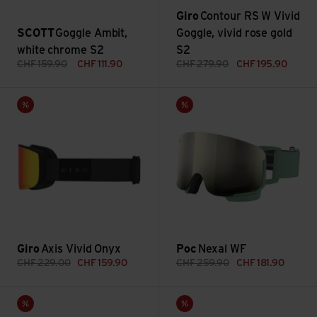
Giro
Contour RS W Vivid
SCOTT
Goggle Ambit,
Goggle, vivid rose gold
white chrome S2
S2
CHF
159.90
CHF
111.90
CHF
279.90
CHF
195.90
Axis Vivid Onyx ansehen
Nexal WF ansehen
Sale
Sale
Giro
Axis Vivid Onyx
Poc
Nexal WF
CHF
229.00
CHF
159.90
CHF
259.90
CHF
181.90
Goggle Shield Recycled, enh silver chro ansehen
Shield Goggle, light sensi bro
Sale
Sale