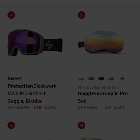
Clockwork MAX RIG Reflect Goggle, Bixbite ansehen
Goggle Pro Soc ansehen
Sale
Sale
Sweet
+2
Mystic
Aurora
Black
Panda
Protection
Clockwork
Farbvarianten im Sale
MAX RIG Reflect
Gogglesoc
Goggle Pro
Goggle, Bixbite
Soc
CHF
219.90
CHF
153.90
CHF
19.90
CHF
13.90
Ambit LS bronze chrome S1-3 ansehen
Nexal ansehen
Sale
Sale