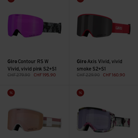
Giro
Contour RS W
Giro
Axis Vivid, vivid
Vivid, vivid pink S2+S1
smoke S2+S1
CHF
279.90
CHF
195.90
CHF
229.90
CHF
160.90
Ella Vivid, vivid rose gold S2+S1 ansehen
Revolt Vivid, vivid haze S3 an
Sale
Sale