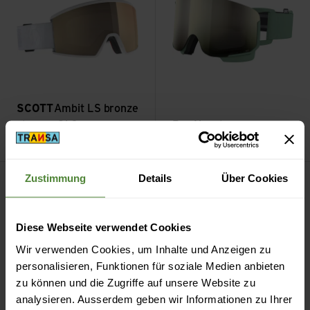
SCOTT
Ambit LS bronze
chrome S1-3
Poc
Nexal
CHF
179.90
CHF
125.90
CHF
259.90
CHF
181.90
Factor clear S0 ansehen
Loop S ansehen
Zustimmung
Details
Über Cookies
Sale
Sale
Diese Webseite verwendet Cookies
Wir verwenden Cookies, um Inhalte und Anzeigen zu
personalisieren, Funktionen für soziale Medien anbieten
zu können und die Zugriffe auf unsere Website zu
analysieren. Ausserdem geben wir Informationen zu Ihrer