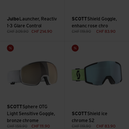
Julbo
Launcher, Reactiv
SCOTT
Shield Goggle,
1-3 Glare Control
enhanc rose chro
CHF
309.90
CHF
214.90
CHF
119.90
CHF
83.90
Sphere OTG Light Sensitive Goggle, bronze chrome ansehen
Shield ice chrome S2 ansehen
Sale
Sale
SCOTT
Sphere OTG
Light Sensitive Goggle,
SCOTT
Shield ice
bronze chrome
chrome S2
CHF
159.90
CHF
111.90
CHF
119.90
CHF
83.90