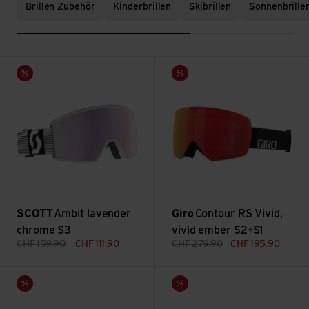
Brillen Zubehör
Kinderbrillen
Skibrillen
Sonnenbrille
Ambit lavender chrome S3 ansehen
Contour RS Vivid, vivid ember
Sale
Sale
SCOTT
Ambit lavender
Giro
Contour RS Vivid,
chrome S3
vivid ember S2+S1
CHF
159.90
CHF
111.90
CHF
279.90
CHF
195.90
Contour Vivid, vivid ember S2+S1 ansehen
Axis Vivid, vivid ember S2;+S1
Sale
Sale