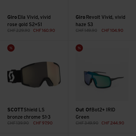
Giro
Ella Vivid, vivid
Giro
Revolt Vivid, vivid
rose gold S2+S1
haze S3
CHF
229.90
CHF
160.90
CHF
149.90
CHF
104.90
Shield LS bronze chrome S1-3 ansehen
Bot2+ IRID Green ansehen
Sale
Sale
SCOTT
Shield LS
Out Of
Bot2+ IRID
bronze chrome S1-3
Green
CHF
139.90
CHF
97.90
CHF
349.90
CHF
244.90