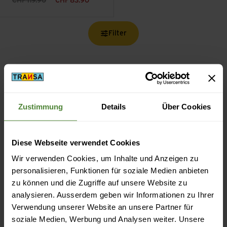
CHF
119.90
CHF
83.90
Filter
Zustimmung
Details
Über Cookies
Kostenloser Versand ab CHF 99
(Mit der
TransaCard
immer kostenlos)
Diese Webseite verwendet Cookies
Wir verwenden Cookies, um Inhalte und Anzeigen zu
personalisieren, Funktionen für soziale Medien anbieten
zu können und die Zugriffe auf unsere Website zu
Sicheres Bezahlen mit Twint, Kreditkarte und mehr.
analysieren. Ausserdem geben wir Informationen zu Ihrer
Verwendung unserer Website an unsere Partner für
soziale Medien, Werbung und Analysen weiter. Unsere