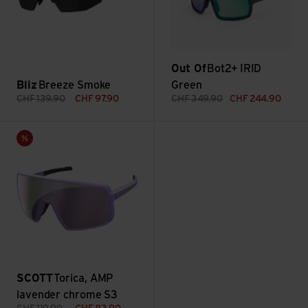
Out Of
Bot2+ IRID
Bliz
Breeze Smoke
Green
CHF
139.90
CHF
97.90
CHF
349.90
CHF
244.90
Torica, AMP lavender chrome S3 ansehen
Sale
SCOTT
Torica, AMP
lavender chrome S3