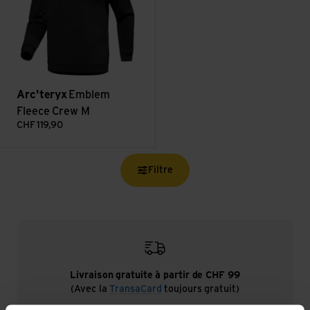
Arc'teryx
Emblem
Fleece Crew M
CHF
119,90
Filtre
Livraison gratuite à partir de CHF 99
(Avec la
TransaCard
toujours gratuit)