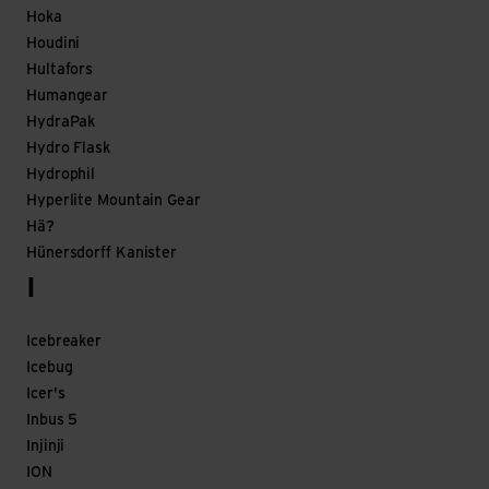
Hoka
Houdini
Hultafors
Humangear
HydraPak
Hydro Flask
Hydrophil
Hyperlite Mountain Gear
Hä?
Hünersdorff Kanister
I
Icebreaker
Icebug
Icer's
Inbus 5
Injinji
ION