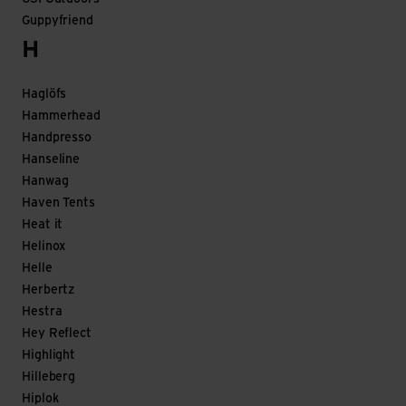
Guppyfriend
H
Haglöfs
Hammerhead
Handpresso
Hanseline
Hanwag
Haven Tents
Heat it
Helinox
Helle
Herbertz
Hestra
Hey Reflect
Highlight
Hilleberg
Hiplok