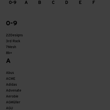
0-9
A
B
C
D
E
F
G
0-9
22Designs
3rd Rock
7Mesh
8b+
A
Abus
ACME
Adidas
Advenate
Aerobie
AGMüller
AGU