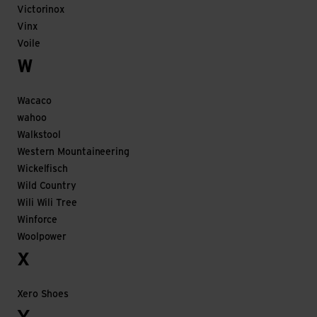
Victorinox
Vinx
Voile
W
Wacaco
wahoo
Walkstool
Western Mountaineering
Wickelfisch
Wild Country
Wili Wili Tree
Winforce
Woolpower
X
Xero Shoes