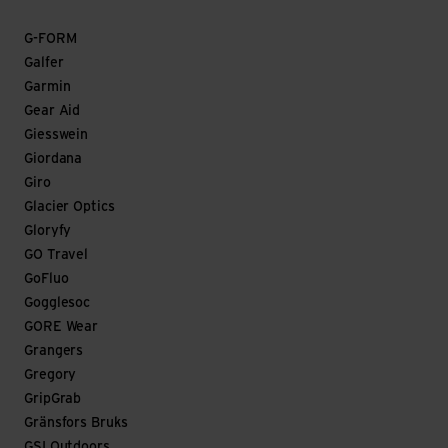
G-FORM
Galfer
Garmin
Gear Aid
Giesswein
Giordana
Giro
Glacier Optics
Gloryfy
GO Travel
GoFluo
Gogglesoc
GORE Wear
Grangers
Gregory
GripGrab
Gränsfors Bruks
GSI Outdoors