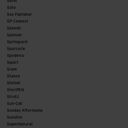
Sorel
Soto
Sox Footwear
SP Connect
Speedo
Sponser
Springyard
Spurcycle
Spyderco
Squirt
Sram
Stance
Steiner
SteriPEN
Strotz
Sun-Call
Sunday Afternoons
Sunslice
Super.Natural