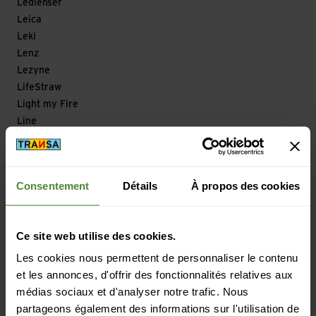
Ledlenser
Leica
Leki
Lenz
Lezyne
LifeStraw
Light my Fire
Line
Lizard
Loksak
Longfield Games
Consentement
Détails
À propos des cookies
Look
Looking for Wild
Lowa
Ce site web utilise des cookies.
Lowe Alpine
Les cookies nous permettent de personnaliser le contenu
Lowepro
et les annonces, d'offrir des fonctionnalités relatives aux
LuCycle
médias sociaux et d'analyser notre trafic. Nous
Lundhags
partageons également des informations sur l'utilisation de
Lyofood