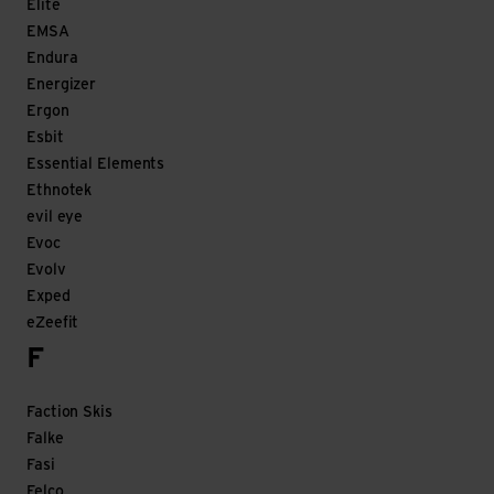
Elite
EMSA
Endura
Energizer
Ergon
Esbit
Essential Elements
Ethnotek
evil eye
Evoc
Evolv
Exped
eZeefit
F
Faction Skis
Falke
Fasi
Felco