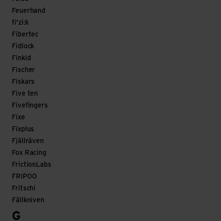
Feuerhand
fi'zi:k
Fibertec
Fidlock
Finkid
Fischer
Fiskars
Five ten
Fivefingers
Fixe
Fixplus
Fjällräven
Fox Racing
FrictionLabs
FRIPOO
Fritschi
Fällkniven
G