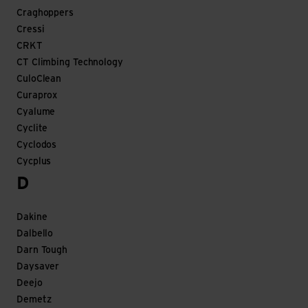
Craghoppers
Cressi
CRKT
CT Climbing Technology
CuloClean
Curaprox
Cyalume
Cyclite
Cyclodos
Cycplus
D
Dakine
Dalbello
Darn Tough
Daysaver
Deejo
Demetz