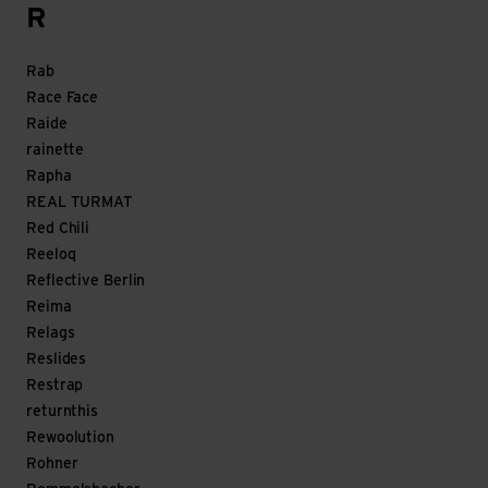
R
Rab
Race Face
Raide
rainette
Rapha
REAL TURMAT
Red Chili
Reeloq
Reflective Berlin
Reima
Relags
Reslides
Restrap
returnthis
Rewoolution
Rohner