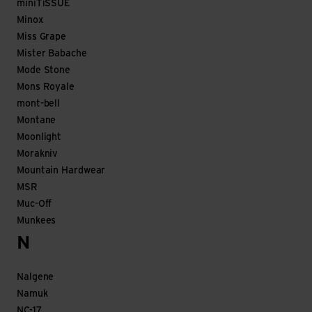
miniTiSSUE
Minox
Miss Grape
Mister Babache
Mode Stone
Mons Royale
mont-bell
Montane
Moonlight
Morakniv
Mountain Hardwear
MSR
Muc-Off
Munkees
N
Nalgene
Namuk
NC-17