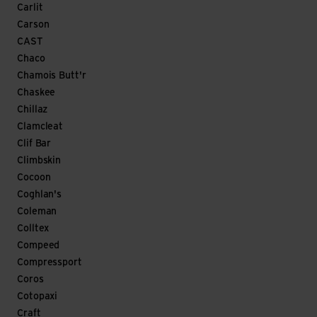
Carlit
Carson
CAST
Chaco
Chamois Butt'r
Chaskee
Chillaz
Clamcleat
Clif Bar
Climbskin
Cocoon
Coghlan's
Coleman
Colltex
Compeed
Compressport
Coros
Cotopaxi
Craft