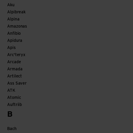
Aku
Alpibreak
Alpina
Amazonas
Anfibio
Apidura
Apis
Arc'teryx
Arcade
Armada
Artilect
Ass Saver
ATK
Atomic
Auftriib
B
Bach