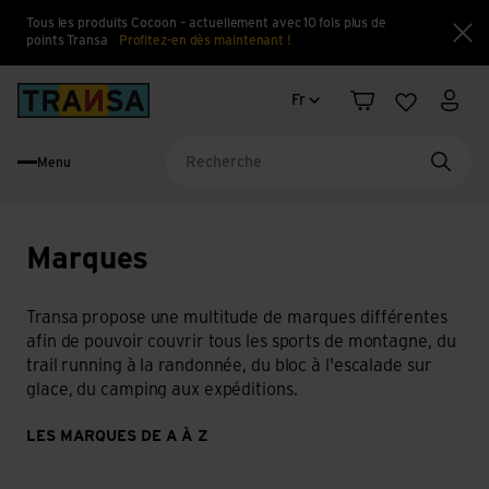
Tous les produits Cocoon – actuellement avec 10 fois plus de
points Transa
Profitez-en dès maintenant !
Fe
Changement de langue
Back to home
Fr
Panier
Liste d'en
Mon 
Menu
Reche
Marques
Transa propose une multitude de marques différentes
afin de pouvoir couvrir tous les sports de montagne, du
trail running à la randonnée, du bloc à l'escalade sur
glace, du camping aux expéditions.
LES MARQUES DE A À Z