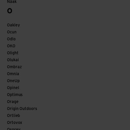
Näak
O
Oakley
Ocun
Odlo
OKO
Olight
Olukai
Ombraz
Omnia
OneUp
Opinel
Optimus
Orage
Origin Outdoors
Ortlieb
Ortovox
Osprey