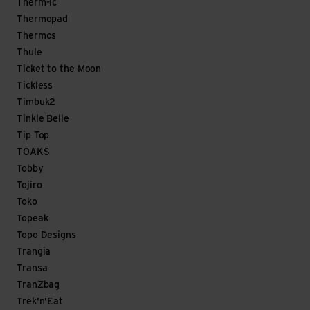
Therm-ic
Thermopad
Thermos
Thule
Ticket to the Moon
Tickless
Timbuk2
Tinkle Belle
Tip Top
TOAKS
Tobby
Tojiro
Toko
Topeak
Topo Designs
Trangia
Transa
TranZbag
Trek'n'Eat