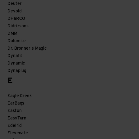
Deuter
Devold
DHaRCO
Didriksons
DMM
Dolomite
Dr. Bronner's Magic
Dynafit
Dynamic
Dynaplug
E
Eagle Creek
EarBags
Easton
EasyTurn
Edelrid
Elevenate