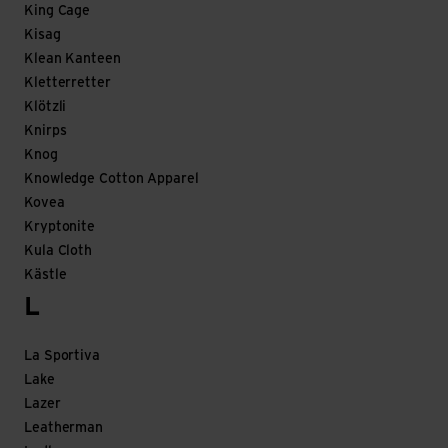
King Cage
Kisag
Klean Kanteen
Kletterretter
Klötzli
Knirps
Knog
Knowledge Cotton Apparel
Kovea
Kryptonite
Kula Cloth
Kästle
L
La Sportiva
Lake
Lazer
Leatherman