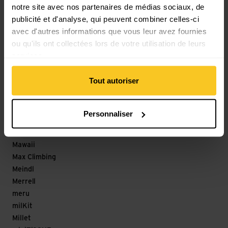
notre site avec nos partenaires de médias sociaux, de
Löffler
publicité et d'analyse, qui peuvent combiner celles-ci
M
avec d'autres informations que vous leur avez fournies
ou qu'ils ont collectées lors de votre utilisation de leurs
Magicshine
services.
Maloja
mamalila
Tout autoriser
Mammut
Marco
Marker
Personnaliser
Marmot
Matador
Mawaii
Max Climbing
Meindl
Merrell
meru
milKit
Millet